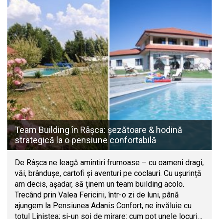
Team Building în Râșca: șezătoare & hodină
strategică la o pensiune confortabilă
De Râșca ne leagă amintiri frumoase – cu oameni dragi,
văi, brândușe, cartofi și aventuri pe coclauri. Cu ușurință
am decis, așadar, să ținem un team building acolo.
Trecând prin Valea Fericirii, într-o zi de luni, până
ajungem la Pensiunea Adanis Confort, ne învăluie cu
totul Liniștea; și-un soi de mirare: cum pot unele locuri…