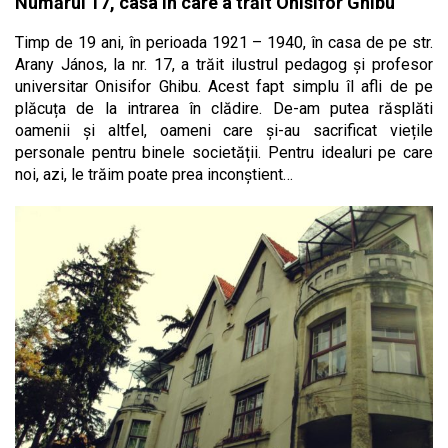
Numărul 17, casa în care a trăit Onisifor Ghibu
Timp de 19 ani, în perioada 1921 – 1940, în casa de pe str.
Arany János, la nr. 17, a trăit ilustrul pedagog și profesor
universitar Onisifor Ghibu. Acest fapt simplu îl afli de pe
plăcuța de la intrarea în clădire. De-am putea răsplăti
oamenii și altfel, oameni care și-au sacrificat viețile
personale pentru binele societății. Pentru idealuri pe care
noi, azi, le trăim poate prea inconștient…