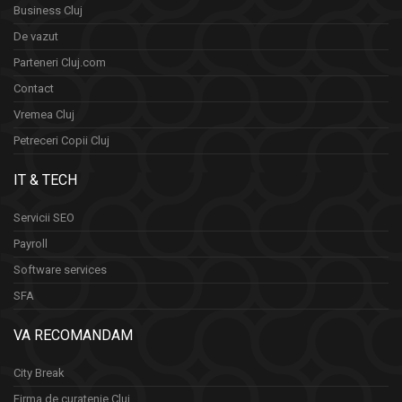
Business Cluj
De vazut
Parteneri Cluj.com
Contact
Vremea Cluj
Petreceri Copii Cluj
IT & TECH
Servicii SEO
Payroll
Software services
SFA
VA RECOMANDAM
City Break
Firma de curatenie Cluj