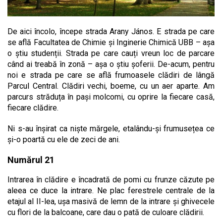
De aici încolo, începe strada Arany János. E strada pe care
se află Facultatea de Chimie și Inginerie Chimică UBB – așa
o știu studenții. Strada pe care cauți vreun loc de parcare
când ai treabă în zonă – așa o știu șoferii. De-acum, pentru
noi e strada pe care se află frumoasele clădiri de lângă
Parcul Central. Clădiri vechi, boeme, cu un aer aparte. Am
parcurs străduța în pași molcomi, cu oprire la fiecare casă,
fiecare clădire.
Ni s-au înșirat ca niște mărgele, etalându-și frumusețea ce
și-o poartă cu ele de zeci de ani.
Numărul 21
Intrarea în clădire e încadrată de pomi cu frunze căzute pe
aleea ce duce la intrare. Ne plac ferestrele centrale de la
etajul al II-lea, ușa masivă de lemn de la intrare și ghivecele
cu flori de la balcoane, care dau o pată de culoare clădirii.