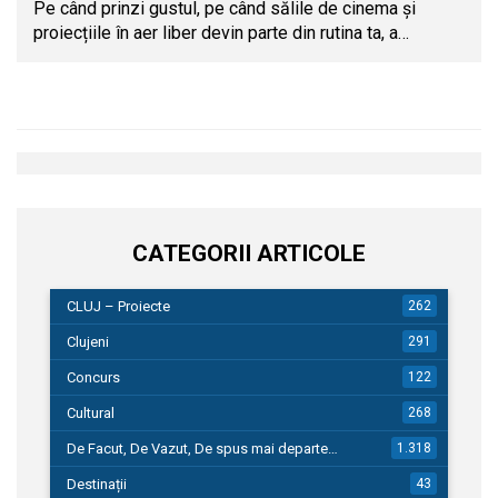
Pe când prinzi gustul, pe când sălile de cinema și
proiecțiile în aer liber devin parte din rutina ta, a…
CATEGORII ARTICOLE
CLUJ – Proiecte
262
Clujeni
291
Concurs
122
Cultural
268
De Facut, De Vazut, De spus mai departe…
1.318
Destinații
43