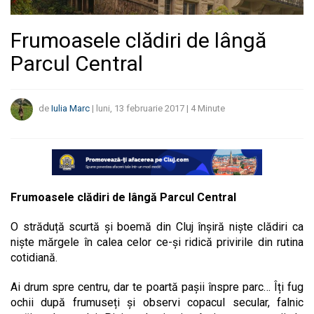
Frumoasele clădiri de lângă
Parcul Central
de
Iulia Marc
|
luni, 13 februarie 2017
|
4
Minute
Frumoasele clădiri de lângă Parcul Central
O străduță scurtă și boemă din Cluj înșiră niște clădiri ca
niște mărgele în calea celor ce-și ridică privirile din rutina
cotidiană.
Ai drum spre centru, dar te poartă pașii înspre parc… Îți fug
ochii după frumuseți și observi copacul secular, falnic