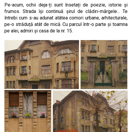
Pe-acum, ochii deja-ți sunt însetați de poezie, istorie și
frumos. Strada își continuă șirul de clădiri-mărgele… Te
întrebi cum s-au adunat atâtea comori urbane, arhitecturale,
pe-o străduță atât de mică. Cu parcul într-o parte și toamna
pe alei, admiri și casa de la nr. 15.