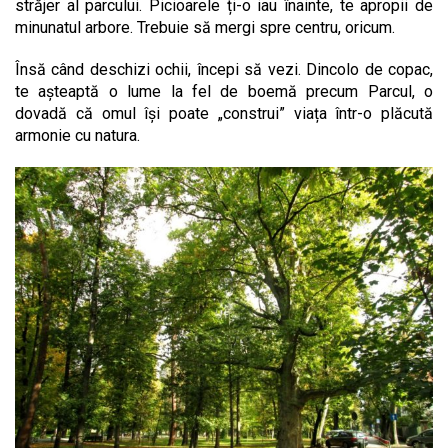
străjer al parcului. Picioarele ți-o iau înainte, te apropii de
minunatul arbore. Trebuie să mergi spre centru, oricum.
Însă când deschizi ochii, începi să vezi. Dincolo de copac,
te așteaptă o lume la fel de boemă precum Parcul, o
dovadă că omul își poate „construi” viața într-o plăcută
armonie cu natura.