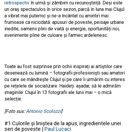
retrospectiv
în urmă și zâmbim cu recunoștință. Deși este
un oraș spectaculos în orice sezon, parcă în luna mai Clujul
a vibrat mai puternic și ne-a încântat cu amintiri mai
frumoase ca niciodată: apusuri de poveste, peisaje urbane
inedite, oamenii plini de viată și energie, oportunități noi,
evenimente pline de culoare și farmec ardelenesc.
Toate au fost surprinse prin ochii inspirați ai artiștilor care
desenează cu lumină – fotografii profesioniști sau amatori
cu care se mândrește Clujul și pe care îi urmărim cu interes
pe rețelele de socializare. Haideți. așadar, să le admirăm
imaginile: Clujul în 13 fotografii ale lunii mai – o mică
selecție.
[Foto sus:
Antonio Scolozzi
]
#1 Culorile și liniștea de la apus, ingredientele unei
seri de poveste |
Paul Lucaci