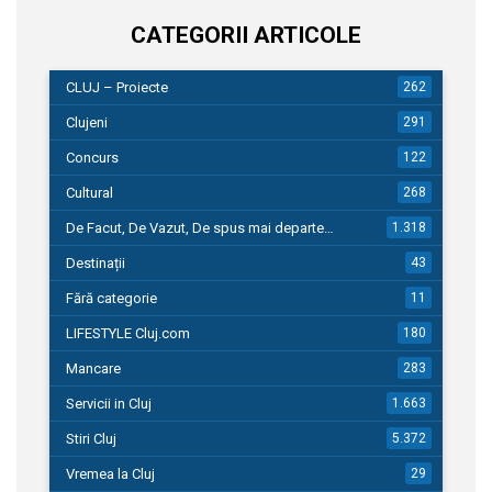
CATEGORII ARTICOLE
CLUJ – Proiecte
262
Clujeni
291
Concurs
122
Cultural
268
De Facut, De Vazut, De spus mai departe…
1.318
Destinații
43
Fără categorie
11
LIFESTYLE Cluj.com
180
Mancare
283
Servicii in Cluj
1.663
Stiri Cluj
5.372
Vremea la Cluj
29