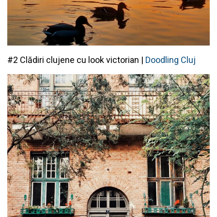
#2 Clădiri clujene cu look victorian |
Doodling Cluj