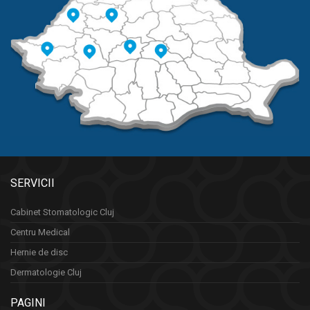
SERVICII
Cabinet Stomatologic Cluj
Centru Medical
Hernie de disc
Dermatologie Cluj
PAGINI