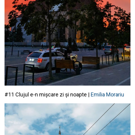
#11 Clujul e-n mișcare zi și noapte |
Emilia Morariu