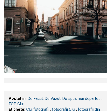
Postat în:
De Facut, De Vazut, De spus mai departe...
,
TOP Cluj
Etichete:
Cluj fotografii
,
fotografii Cluj
,
fotografii din