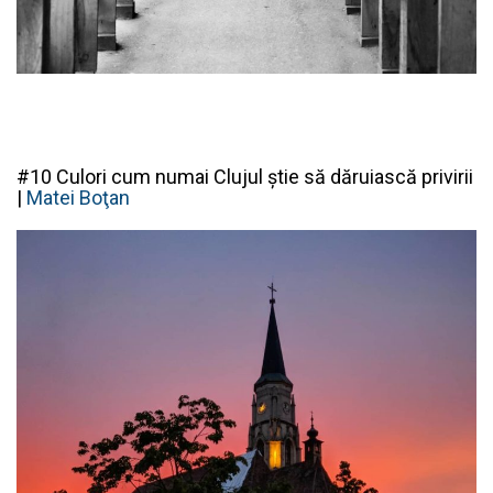
#10 Culori cum numai Clujul știe să dăruiască privirii
|
Matei Boţan