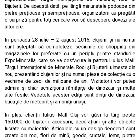
Bijuterii. De această dată, pe lângă minunatele podoabe din
pietre preţioase şi semipreţioase, organizatorii au pregătit
o surpriză pentru toţi cei care vor să descopere dovezi ale
altor ere.
În perioada 28 iulie – 2 august 2015, clujenii şi nu numai
sunt aşteptaţi să completeze sesiunile de shopping din
magazinele lor preferate cu un periplu printre standurile
ExpoMineralia, care se va desfăşura la parterul Iulius Mall.
Târgul Internaţional de Minerale, Roci şi Bijuterii uimeşte din
nou, prezentând clujenilor şi nu numai piese de colecţie cu o
vechime de zeci de milioane de ani. Vizitatorii vor putea
admira şi chiar achiziţiona rămăşiţe de dinozaur şi multe
alte fosile. Vedetele acestei ediţii sunt dinţii de dinozaur,
bucăţile de meteorit şi amoniţii uriaşi.
În plus, clienţii Iulius Mall Cluj vor găsi la târg peste
150.000 de bijuterii, accesorii, decoraţiuni şi alte obiecte
lucrate cu măiestrie. Articolele cu un design deosebit sunt
create din roci, flori de mină, geode, cristale, lemn, pietre