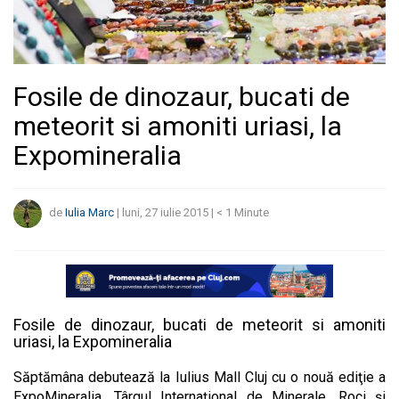
Fosile de dinozaur, bucati de
meteorit si amoniti uriasi, la
Expomineralia
de
Iulia Marc
|
luni, 27 iulie 2015
|
< 1
Minute
Fosile de dinozaur, bucati de meteorit si amoniti
uriasi, la Expomineralia
Săptămâna debutează la Iulius Mall Cluj cu o nouă ediţie a
ExpoMineralia, Târgul Internaţional de Minerale, Roci şi