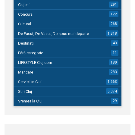
Clujeni
291
Concurs
122
Cultural
268
De Facut, De Vazut, De spus mai departe…
1.318
Destinații
43
Fără categorie
11
LIFESTYLE Cluj.com
180
Mancare
283
Servicii in Cluj
1.663
Stiri Cluj
5.374
Vremea la Cluj
29