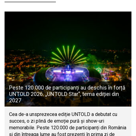
Peste 120.000 de participanți au deschis în forță
UNTOLD 2026. „UNTOLD Star”, tema ediției din
2027
Cea de-a unsprezecea ediție UNTOLD a debutat cu
succes, o zi plină de emoție pură și show-uri
memorabile. Peste 120.000 de participanți din România
și din întreaga lume au fost prezenți în prima zi de