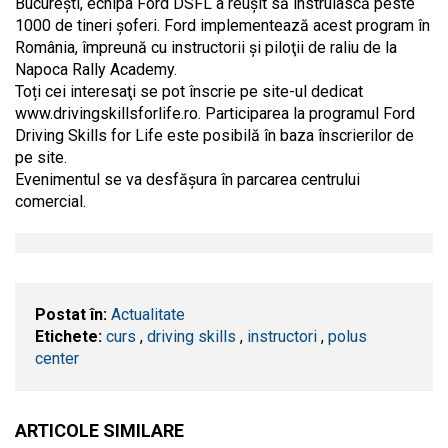
Bucureşti, echipa Ford DSFL a reuşit să instruiască peste
1000 de tineri şoferi. Ford implementează acest program în
România, împreună cu instructorii şi piloţii de raliu de la
Napoca Rally Academy.
Toți cei interesaţi se pot înscrie pe site-ul dedicat
www.drivingskillsforlife.ro. Participarea la programul Ford
Driving Skills for Life este posibilă în baza înscrierilor de
pe site.
Evenimentul se va desfășura în parcarea centrului
comercial.
Postat în:
Actualitate
Etichete:
curs
,
driving skills
,
instructori
,
polus
center
ARTICOLE SIMILARE