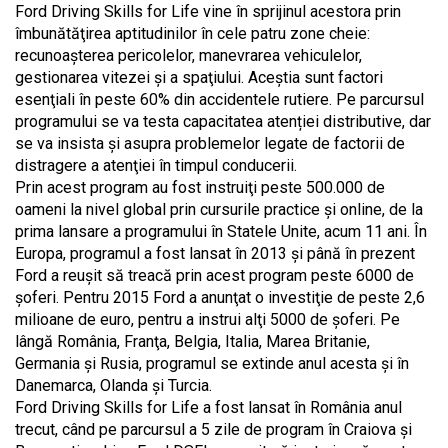
Ford Driving Skills for Life vine în sprijinul acestora prin
îmbunătăţirea aptitudinilor în cele patru zone cheie:
recunoaşterea pericolelor, manevrarea vehiculelor,
gestionarea vitezei şi a spaţiului. Aceştia sunt factori
esenţiali în peste 60% din accidentele rutiere. Pe parcursul
programului se va testa capacitatea atenției distributive, dar
se va insista şi asupra problemelor legate de factorii de
distragere a atenţiei în timpul conducerii.
Prin acest program au fost instruiţi peste 500.000 de
oameni la nivel global prin cursurile practice şi online, de la
prima lansare a programului în Statele Unite, acum 11 ani. În
Europa, programul a fost lansat în 2013 şi până în prezent
Ford a reuşit să treacă prin acest program peste 6000 de
şoferi. Pentru 2015 Ford a anunţat o investiţie de peste 2,6
milioane de euro, pentru a instrui alţi 5000 de şoferi. Pe
lângă România, Franţa, Belgia, Italia, Marea Britanie,
Germania şi Rusia, programul se extinde anul acesta şi în
Danemarca, Olanda şi Turcia.
Ford Driving Skills for Life a fost lansat în România anul
trecut, când pe parcursul a 5 zile de program în Craiova şi