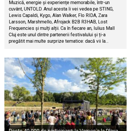
Muzică, energie și experiențe memorabile, într-un
cuvânt, UNTOLD. Anul acesta îi vei vedea pe STING,
Lewis Capaldi, Kygo, Alan Walker, Flo RIDA, Zara
Larsson, Marshmello, Afrojack B2B R3HAB, Lost
Frequencies și mulți alții. Ca în fiecare an, Iulius Mall
Cluj este unul dintre partenerii festivalului și ți-a
pregătit mai multe surprize tematice: dacă vii la…
Peste 40.000 de participanți la Vamos a la Playa