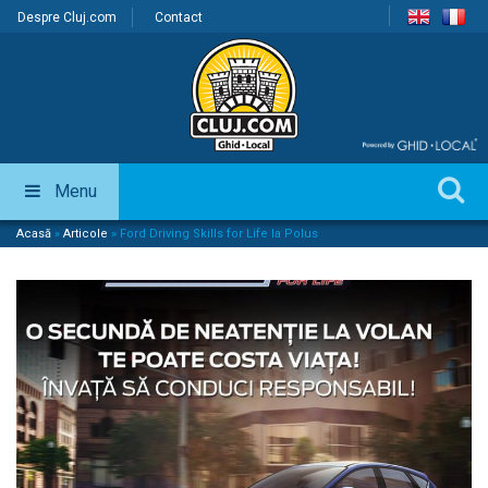
Despre Cluj.com
Contact
Menu
Acasă
»
Articole
»
Ford Driving Skills for Life la Polus