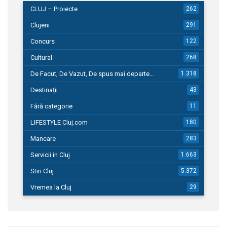
CLUJ – Proiecte
262
Clujeni
291
Concurs
122
Cultural
268
De Facut, De Vazut, De spus mai departe…
1.318
Destinații
43
Fără categorie
11
LIFESTYLE Cluj.com
180
Mancare
283
Servicii in Cluj
1.663
Stiri Cluj
5.372
Vremea la Cluj
29