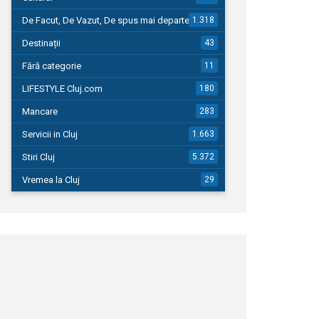
De Facut, De Vazut, De spus mai departe…
1.318
Destinații
43
Fără categorie
11
LIFESTYLE Cluj.com
180
Mancare
283
Servicii in Cluj
1.663
Stiri Cluj
5.372
Vremea la Cluj
29