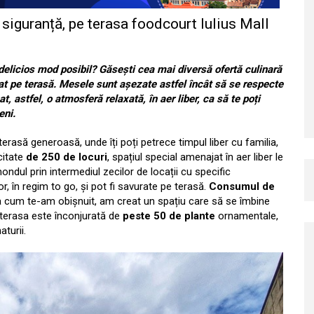
ă siguranță, pe terasa foodcourt Iulius Mall
i delicios mod posibil? Găsești cea mai diversă ofertă culinară
tat pe terasă. Mesele sunt așezate astfel încât să se respecte
, astfel, o atmosferă relaxată, în aer liber, ca să te poți
eni.
erasă generoasă, unde îți poți petrece timpul liber cu familia,
citate
de 250 de locuri
, spațiul special amenajat în aer liber le
ondul prin intermediul zecilor de locații cu specific
or, în regim to go, și pot fi savurate pe terasă.
Consumul de
a cum te-am obișnuit, am creat un spațiu care să se îmbine
l, terasa este înconjurată de
peste 50 de plante
ornamentale,
turii.