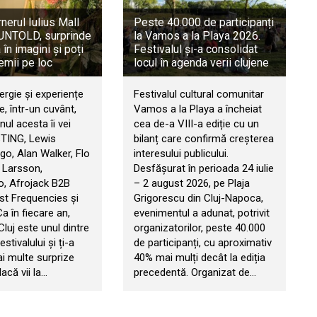
rnerul Iulius Mall
Peste 40.000 de participanți
a UNTOLD, surprinde
la Vamos a la Playa 2026.
în imagini și poți
Festivalul și-a consolidat
emii pe loc
locul în agenda verii clujene
ergie și experiențe
Festivalul cultural comunitar
, într-un cuvânt,
Vamos a la Playa a încheiat
ul acesta îi vei
cea de-a VIII-a ediție cu un
STING, Lewis
bilanț care confirmă creșterea
go, Alan Walker, Flo
interesului publicului.
 Larsson,
Desfășurat în perioada 24 iulie
, Afrojack B2B
– 2 august 2026, pe Plaja
t Frequencies și
Grigorescu din Cluj-Napoca,
 Ca în fiecare an,
evenimentul a adunat, potrivit
 Cluj este unul dintre
organizatorilor, peste 40.000
estivalului și ți-a
de participanți, cu aproximativ
ai multe surprize
40% mai mulți decât la ediția
acă vii la…
precedentă. Organizat de…