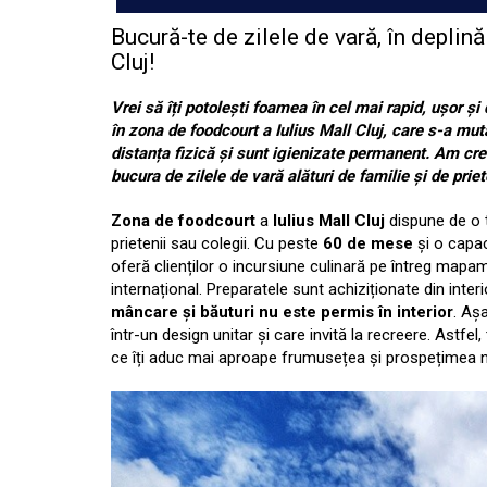
Bucură-te de zilele de vară, în deplin
Cluj!
Vrei să îți potolești foamea în cel mai rapid, ușor ș
în zona de foodcourt a Iulius Mall Cluj, care s-a mu
distanța fizică și sunt igienizate permanent. Am creat
bucura de zilele de vară alături de familie și de priet
Zona de foodcourt
a
Iulius Mall Cluj
dispune de o t
prietenii sau colegii. Cu peste
60 de mese
și o capa
oferă clienților o incursiune culinară pe întreg mapam
internațional. Preparatele sunt achiziționate din interi
mâncare și băuturi nu este permis în interior
. Aș
într-un design unitar şi care invită la recreere. Astfe
ce îți aduc mai aproape frumusețea și prospețimea na