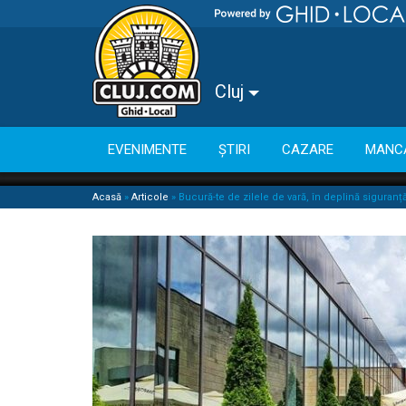
Cluj
EVENIMENTE
ȘTIRI
CAZARE
MANC
Acasă
»
Articole
»
Bucură-te de zilele de vară, în deplină siguranță