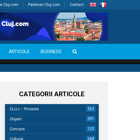
e Cluj.com
Parteneri Cluj.com
Contact
ARTICOLE
BUSINESS
CATEGORII ARTICOLE
CLUJ – Proiecte
262
Clujeni
291
Concurs
122
Cultural
268