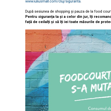
www.iuliusmall.com/cluj/siguranta
.
După sesiunea de shopping și pauza de la food court, t
Pentru siguranța ta și a celor din jur, îți recoman
față de ceilalți și să îți iei toate măsurile de prote