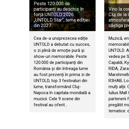
Peste 120.000 de
participanți au deschis în
Vino la co
forță UNTOLD 2026.
Cluj de l
„UNTOLD Star”, tema ediției
atmosfera 
din 2027
câștiga pr
Cea de-a unsprezecea ediție
Muzică, en
UNTOLD a debutat cu succes,
memorabile
o zi plină de emoție pură și
UNTOLD. An
show-uri memorabile. Peste
vedea pe 
120.000 de participanți din
Capaldi, Ky
România și din întreaga lume
RIDA, Zara
au fost prezenți în prima zi de
Marshmello
UNTOLD, top 3 festivaluri din
R3HAB, Los
lume, transformând Cluj-
mulți alții.
Napoca în capitala mondială a
Iulius Mall
muzicii. Cele 9 scene din
partenerii f
festival au oferit…
pregătit m
tematice: d