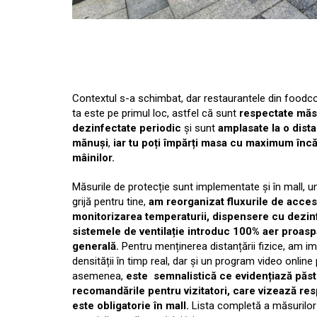
Contextul s-a schimbat, dar restaurantele din foodcou
ta este pe primul loc, astfel că sunt
respectate măsu
dezinfectate periodic
și sunt
amplasate la o dista
mănuși
,
iar tu
poți împărți masa cu maximum încă 
mâinilor.
Măsurile de protecție sunt implementate și în mall,
grijă pentru tine,
am reorganizat
fluxurile de acces
monitorizarea temperaturii, dispensere cu dezin
sistemele de ventilație introduc 100% aer proasp
generală.
Pentru menținerea distanțării fizice, am i
densității în timp real, dar și un program video online
asemenea,
este semnalistică ce evidențiază păstr
recomandările pentru vizitatori, care vizează re
este obligatorie în mall.
Lista completă a măsurilor 