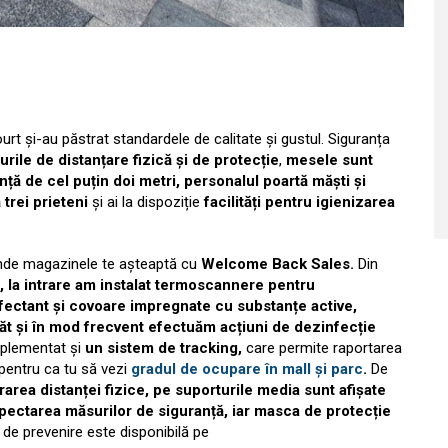
rt și-au păstrat standardele de calitate și gustul. Siguranța
rile de distanțare fizică și de protecție
,
mesele sunt
nță de cel puțin doi metri,
personalul poartă măști și
trei prieteni
și ai la dispoziție
facilități pentru igienizarea
 unde magazinele te așteaptă cu
Welcome Back Sales.
Din
, la intrare am instalat termoscannere pentru
fectant și covoare impregnate cu substanțe active,
ăt și în mod frecvent efectuăm acțiuni de dezinfecție
mplementat și
un sistem de tracking,
care permite raportarea
 pentru ca tu să vezi
gradul de ocupare în mall și parc
.
De
area distanței fizice, pe suporturile media sunt afișate
spectarea măsurilor de siguranță, iar masca de protecție
de prevenire este disponibilă pe