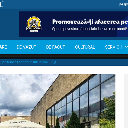
Despr
ARE
DE VAZUT
DE FACUT
CULTURAL
SERVICII
, pe terasa foodcourt Iulius Mall Cluj!