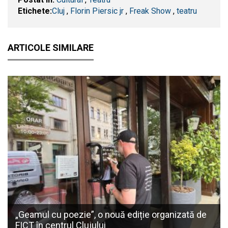
Etichete:
​Cluj
,
Florin Piersic jr
,
Freak Show
,
teatru
ARTICOLE SIMILARE
„Geamul cu poezie”, o nouă ediție organizată de
FICT în centrul Clujului