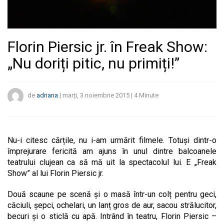
Florin Piersic jr. în Freak Show:
„Nu doriți pitic, nu primiți!”
de
adriana
|
marți, 3 noiembrie 2015
|
4
Minute
Nu-i citesc cărțile, nu i-am urmărit filmele. Totuși dintr-o
împrejurare fericită am ajuns în unul dintre balcoanele
teatrului clujean ca să mă uit la spectacolul lui. E „Freak
Show” al lui Florin Piersic jr.
Două scaune pe scenă și o masă într-un colț pentru geci,
căciuli, șepci, ochelari, un lanț gros de aur, sacou strălucitor,
becuri și o sticlă cu apă. Intrând în teatru, Florin Piersic –