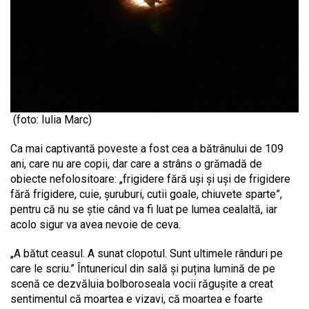
(foto: Iulia Marc)
Ca mai captivantă poveste a fost cea a bătrânului de 109
ani, care nu are copii, dar care a strâns o grămadă de
obiecte nefolositoare: „frigidere fără uși și uși de frigidere
fără frigidere, cuie, șuruburi, cutii goale, chiuvete sparte”,
pentru că nu se știe când va fi luat pe lumea cealaltă, iar
acolo sigur va avea nevoie de ceva.
„A bătut ceasul. A sunat clopotul. Sunt ultimele rânduri pe
care le scriu.” Întunericul din sală și puțina lumină de pe
scenă ce dezvăluia bolboroseala vocii răgușite a creat
sentimentul că moartea e vizavi, că moartea e foarte