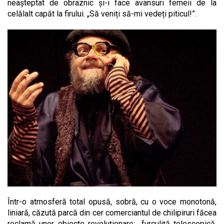
neașteptat de obraznic și-i face avansuri femeii de la
celălalt capăt la firului. „Să veniți să-mi vedeți piticul!”.
Într-o atmosferă total opusă, sobră, cu o voce monotonă,
liniară, căzută parcă din cer comerciantul de chilipiruri făcea
reclamă unor obiecte revoluționare: „furculiță telescopică,