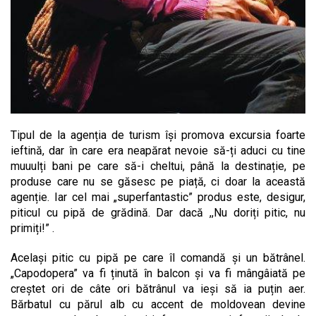
Tipul de la agenția de turism își promova excursia foarte
ieftină, dar în care era neapărat nevoie să-ți aduci cu tine
muuulți bani pe care să-i cheltui, până la destinație, pe
produse care nu se găsesc pe piață, ci doar la această
agenție. Iar cel mai „superfantastic” produs este, desigur,
piticul cu pipă de grădină. Dar dacă ,,Nu doriți pitic, nu
primiți!” .
Același pitic cu pipă pe care îl comandă și un bătrânel.
„Capodopera” va fi ținută în balcon și va fi mângâiată pe
creștet ori de câte ori bătrânul va ieși să ia puțin aer.
Bărbatul cu părul alb cu accent de moldovean devine