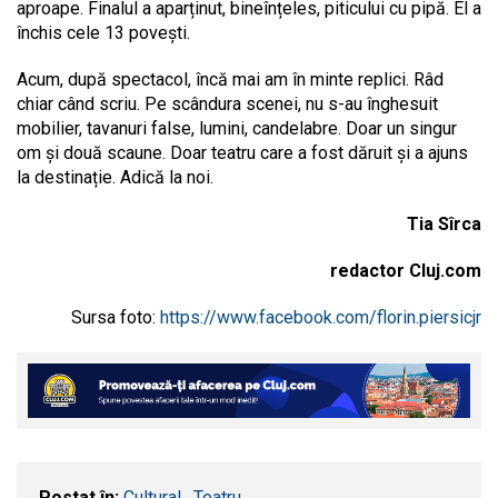
aproape. Finalul a aparținut, bineînțeles, piticului cu pipă. El a
închis cele 13 povești.
Acum, după spectacol, încă mai am în minte replici. Râd
chiar când scriu. Pe scândura scenei, nu s-au înghesuit
mobilier, tavanuri false, lumini, candelabre. Doar un singur
om și două scaune. Doar teatru care a fost dăruit și a ajuns
la destinație. Adică la noi.
Tia Sîrca
redactor Cluj.com
Sursa foto:
https://www.facebook.com/florin.piersicjr
Postat în:
Cultural
,
Teatru