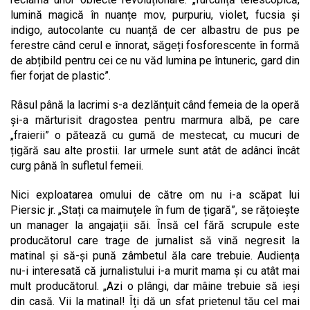
lumină magică în nuanțe mov, purpuriu, violet, fucsia și
indigo, autocolante cu nuanță de cer albastru de pus pe
ferestre când cerul e înnorat, săgeți fosforescente în formă
de abțibild pentru cei ce nu văd lumina pe întuneric, gard din
fier forjat de plastic”.
Râsul până la lacrimi s-a dezlănțuit când femeia de la operă
și-a mărturisit dragostea pentru marmura albă, pe care
„fraierii” o pătează cu gumă de mestecat, cu mucuri de
țigără sau alte prostii. Iar urmele sunt atât de adânci încât
curg până în sufletul femeii.
Nici exploatarea omului de către om nu i-a scăpat lui
Piersic jr. „Stați ca maimuțele în fum de țigară”, se rățoiește
un manager la angajații săi. Însă cel fără scrupule este
producătorul care trage de jurnalist să vină negresit la
matinal și să-și pună zâmbetul ăla care trebuie. Audiența
nu-i interesată că jurnalistului i-a murit mama și cu atât mai
mult producătorul. „Azi o plângi, dar mâine trebuie să ieși
din casă. Vii la matinal! Îți dă un sfat prietenul tău cel mai