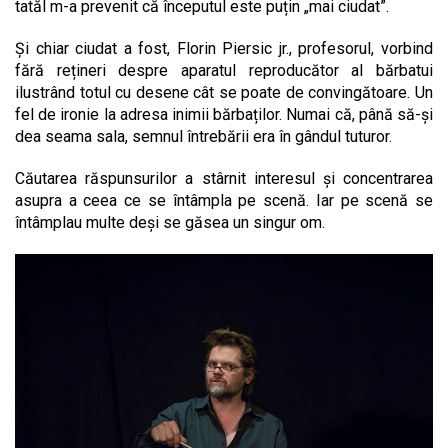
tatăl m-a prevenit că începutul este puțin „mai ciudat”.
Și chiar ciudat a fost, Florin Piersic jr., profesorul, vorbind
fără rețineri despre aparatul reproducător al bărbatui
ilustrând totul cu desene cât se poate de convingătoare. Un
fel de ironie la adresa inimii bărbaților. Numai că, până să-și
dea seama sala, semnul întrebării era în gândul tuturor.
Căutarea răspunsurilor a stârnit interesul și concentrarea
asupra a ceea ce se întâmpla pe scenă. Iar pe scenă se
întâmplau multe deși se găsea un singur om.