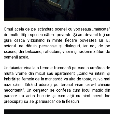
Omul acela de pe scândura scenei cu vopseaua „mâncată”
de multe tălpi spunea câte-o poveste. Și am devenit toți un
gură cască vizionând în minte fiecare povestea lui. El,
actorul, ne dăruia personaje și dialoguri, iar noi, de pe
scaune, din balcoane, reflectam, visam și râdeam alături de
oamenii aceia.
Un faianțar visa la o femeie frumoasă pe care o urmărea de
multă vreme din micul său apartament. „Când va întâlni și
îmbrățișa femeia de la mansardă va uita de toate, nu va mai
auzi câinii lătrând adunați pe terenul viran care-l chinuie
necontenit”. Un cerșetor se confesa cum locul magic din
parcare i-a adus bucurie și cum alții nu simt acest loc
preocupați să se „păruiască” de la fleacuri.