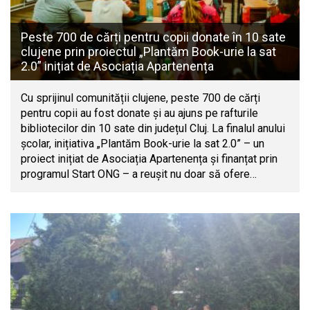
Peste 700 de cărți pentru copii donate în 10 sate
clujene prin proiectul „Plantăm Book-urie la sat
2.0” inițiat de Asociația Apartenența
Cu sprijinul comunității clujene, peste 700 de cărți
pentru copii au fost donate și au ajuns pe rafturile
bibliotecilor din 10 sate din județul Cluj. La finalul anului
școlar, inițiativa „Plantăm Book-urie la sat 2.0” – un
proiect inițiat de Asociația Apartenența și finanțat prin
programul Start ONG – a reușit nu doar să ofere…