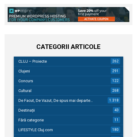
CATEGORII ARTICOLE
CLUJ – Proiecte
262
Clujeni
291
Concurs
122
Cultural
268
De Facut, De Vazut, De spus mai departe…
1.318
Destinații
43
Fără categorie
11
LIFESTYLE Cluj.com
180