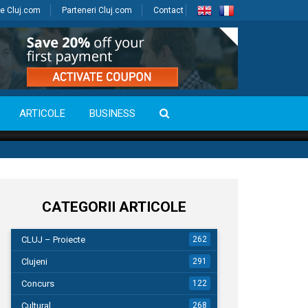
e Cluj.com
Parteneri Cluj.com
Contact
ARTICOLE
BUSINESS
CATEGORII ARTICOLE
CLUJ – Proiecte
262
Clujeni
291
Concurs
122
Cultural
268