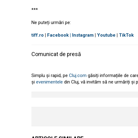
***
Ne puteți urmări pe:
tiff.ro
|
Facebook
| Instagram
|
Youtube
|
TikTok
Comunicat de presă
Simplu și rapid, pe
Cluj.com
găsiți informațiile de car
și
evenimentele
din Cluj, vă invităm să ne urmăriți și