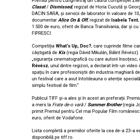
Premiul pentru Lungmetraj din cadrul competiției Zil
Clasat
/
Dismissed
, regizat de Horia Cucută și Geor
DACIN SARA, și servicii de laborator în valoare de 1
documentar
Alice On & Off
, regizat de
Isabela Tent
1.500 de euro, oferit de Banca Transilvania, dar și cu
FIPRESCI.
Competiția
What’s Up, Doc?
, care cuprinde filme c
câștigată de
Kix
(regia Dávid Mikulán, Bálint Révész)
„siguranța cinematografică cu care autorii însoțesc, 
Révész
, unul dintre regizori, a declarat într-un vid
spațiu în care profesioniștii din industria maghiară de fi
un festival care a avut întotdeauna o atenție special
simplu festival de film.”
Publicul TIFF și-a ales și în acest an preferații. Premi
a mers la
Frate de-o vară
/
Summer Brother
(regia Jo
primit Premiul pentru Cel mai Popular Film românesc 
euro, oferit de Vodafone.
Lista completă a premiilor oferite la cea de-a 23-a edi
disponibilă pe tiff.ro.