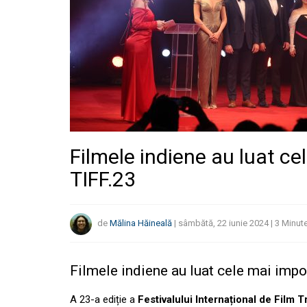
Filmele indiene au luat ce
TIFF.23
de
Mălina Hăineală
|
sâmbătă, 22 iunie 2024
|
3
Minut
Filmele indiene au luat cele mai impo
A 23-a ediție a
Festivalului Internațional de Film T