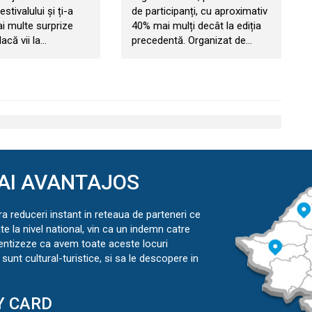
estivalului și ți-a
de participanți, cu aproximativ
ai multe surprize
40% mai mulți decât la ediția
acă vii la…
precedentă. Organizat de…
AI AVANTAJOS
ra reduceri instant in reteaua de parteneri ce
ate la nivel national, vin ca un indemn catre
ientizeze ca avem toate aceste locuri
sunt cultural-turistice, si sa le descopere in
Y CARD