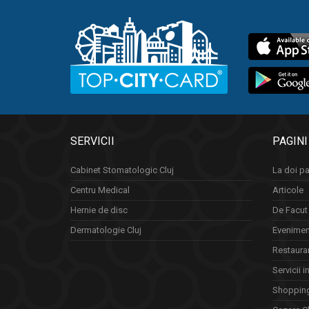
SERVICII
PAGINI
Cabinet Stomatologic Cluj
La doi pa
Centru Medical
Articole
Hernie de disc
De Facut 
Dermatologie Cluj
Eveniment
Restauran
Servicii i
Shopping