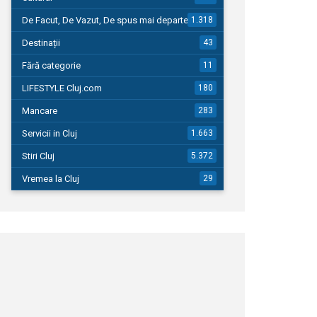
De Facut, De Vazut, De spus mai departe…
1.318
Destinații
43
Fără categorie
11
LIFESTYLE Cluj.com
180
Mancare
283
Servicii in Cluj
1.663
Stiri Cluj
5.372
Vremea la Cluj
29