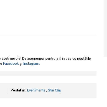
e aveți nevoie! De asemenea, pentru a fi în pas cu noutățile
 pe
Facebook
și
Instagram.
Postat în:
Evenimente
,
Stiri Cluj