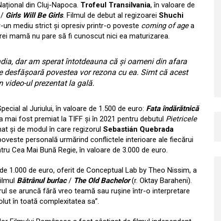
Național din Cluj-Napoca.
Trofeul Transilvania
, în valoare de
/
Girls Will Be Girls
. Filmul de debut al regizoarei
Shuchi
-un mediu strict și opresiv printr-o poveste
coming of age
a
rei mamă nu pare să fi cunoscut nici ea maturizarea.
India, dar am sperat întotdeauna că și oameni din afara
 se desfășoară povestea vor rezona cu ea. Simt că acest
n video-ul prezentat la gală.
ecial al Juriului, în valoare de 1.500 de euro:
Fata îndărătnică
re a mai fost premiat la TIFF și în 2021 pentru debutul
Pietricele
onat și de modul în care regizorul
Sebastián Quebrada
poveste personală urmărind conflictele interioare ale fiecărui
ru Cea Mai Bună Regie, în valoare de 3.000 de euro.
 de 1.000 de euro, oferit de Conceptual Lab by Theo Nissim, a
filmul
Bătrânul burlac
/
The Old Bachelor
(r. Oktay Baraheni).
ul se aruncă fără vreo teamă sau rușine într-o interpretare
olut în toată complexitatea sa”.