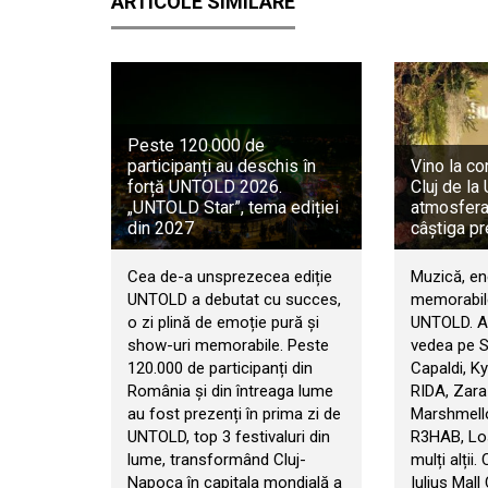
ARTICOLE SIMILARE
Peste 120.000 de
participanți au deschis în
Vino la co
forță UNTOLD 2026.
Cluj de l
„UNTOLD Star”, tema ediției
atmosfera 
din 2027
câștiga pr
Cea de-a unsprezecea ediție
Muzică, en
UNTOLD a debutat cu succes,
memorabile
o zi plină de emoție pură și
UNTOLD. An
show-uri memorabile. Peste
vedea pe 
120.000 de participanți din
Capaldi, Ky
România și din întreaga lume
RIDA, Zara
au fost prezenți în prima zi de
Marshmello
UNTOLD, top 3 festivaluri din
R3HAB, Los
lume, transformând Cluj-
mulți alții.
Napoca în capitala mondială a
Iulius Mall