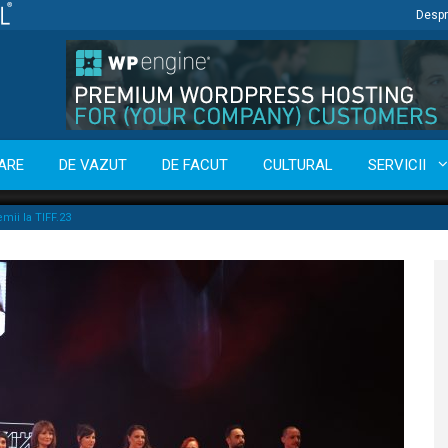
Despr
ARE
DE VAZUT
DE FACUT
CULTURAL
SERVICII
mii la TIFF.23