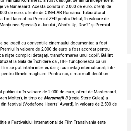
elor Filmului Românesc a fost câștigat de filmul independent
ge ve Ganæaard. Acesta constă în 2.000 de euro, oferiți de
0,000 de euro, oferite de CINELAB România. Tulburătorul
, a fost laureat cu Premiul ZFR pentru Debut, în valoare de
 Mențiunea Specială a Juriului „What’s Up, Doc?” și Premiul
are se joacă cu convențiile cinemaului documentar, a fost
. Premiul în valoare de 2.000 de euro a fost acordat pentru
ca niște complici detașați, transformarea unui copil”.
Bálint
eo difuzat la Gala de Închidere că „TIFF funcționează ca un
lm se pot întâlni între ei, dar și cu invitați internaționali, într-
ă pentru filmele maghiare. Pentru noi, e mai mult decât un
ul publicului, în valoare de 2.000 de euro, oferit de Mastercard,
ren Molter), în timp ce
Moromeții 3
(regia Stere Gulea) a
din festival (Vodafone Hearts’ Award), în valoare de 2.500 de
ție a Festivalului Internațional de Film Transilvania este