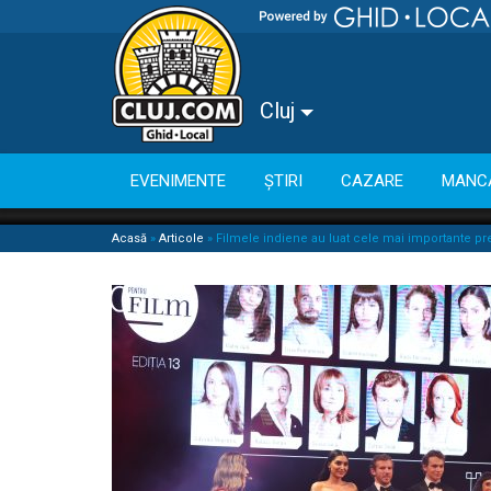
Cluj
EVENIMENTE
ȘTIRI
CAZARE
MANC
Acasă
»
Articole
»
Filmele indiene au luat cele mai importante pre