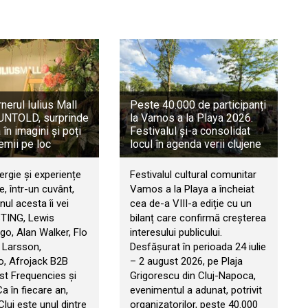
rnerul Iulius Mall
Peste 40.000 de participanți
a UNTOLD, surprinde
la Vamos a la Playa 2026.
în imagini și poți
Festivalul și-a consolidat
emii pe loc
locul în agenda verii clujene
ergie și experiențe
Festivalul cultural comunitar
, într-un cuvânt,
Vamos a la Playa a încheiat
ul acesta îi vei
cea de-a VIII-a ediție cu un
STING, Lewis
bilanț care confirmă creșterea
go, Alan Walker, Flo
interesului publicului.
 Larsson,
Desfășurat în perioada 24 iulie
, Afrojack B2B
– 2 august 2026, pe Plaja
t Frequencies și
Grigorescu din Cluj-Napoca,
 Ca în fiecare an,
evenimentul a adunat, potrivit
 Cluj este unul dintre
organizatorilor, peste 40.000