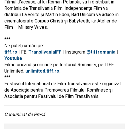
Filmul J’accuse, al lui Roman Polanski, va fi distribuit în
România de Transilvania Film. Independența Film va
distribui La verité și Martin Eden, Bad Unicorn va aduce în
cinematografe Corpus Christi și Babyteeth, iar Atelier de
Film – Military Wives.
***
Ne puteți urmări pe:
tiff.ro
| FB:
TransilvaniaIFF
| Instagram
@tiffromania
|
Youtube
Filme oricând și oriunde pe teritoriul României, pe TIFF
Unlimited:
unlimited.tiff.ro.
***
Festivalul Internațional de Film Transilvania este organizat
de Asociația pentru Promovarea Filmului Românesc și
Asociația pentru Festivalul de Film Transilvania.
Comunicat de Presă