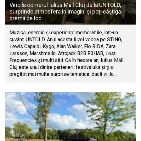
Vino la cornerul Iulius Mall Cluj de la UNTOLD,
surprinde atmosfera în imagini și poți câștiga
premii pe loc
Muzică, energie și experiențe memorabile, într-un
cuvânt, UNTOLD. Anul acesta îi vei vedea pe STING,
Lewis Capaldi, Kygo, Alan Walker, Flo RIDA, Zara
Larsson, Marshmello, Afrojack B2B R3HAB, Lost
Frequencies și mulți alții. Ca în fiecare an, Iulius Mall
Cluj este unul dintre partenerii festivalului și ți-a
pregătit mai multe surprize tematice: dacă vii la…