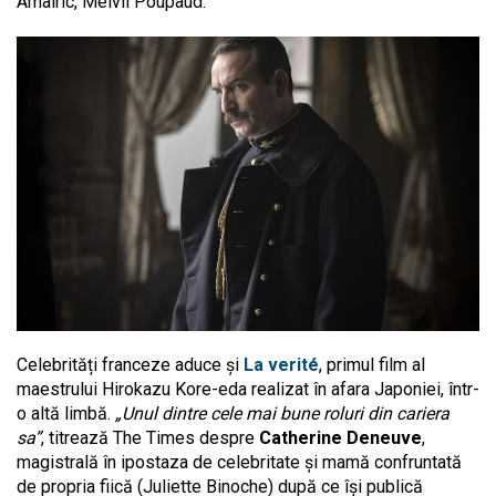
Amalric, Melvil Poupaud.
Celebrități franceze aduce și
La verité
, primul film al
maestrului Hirokazu Kore-eda realizat în afara Japoniei, într-
o altă limbă.
„Unul dintre cele mai bune roluri din cariera
sa”
, titrează The Times despre
Catherine Deneuve
,
magistrală în ipostaza de celebritate și mamă confruntată
de propria fiică (Juliette Binoche) după ce își publică