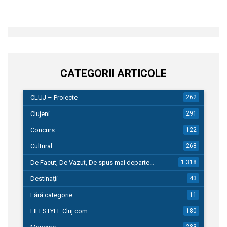
CATEGORII ARTICOLE
CLUJ – Proiecte
262
Clujeni
291
Concurs
122
Cultural
268
De Facut, De Vazut, De spus mai departe…
1.318
Destinații
43
Fără categorie
11
LIFESTYLE Cluj.com
180
283