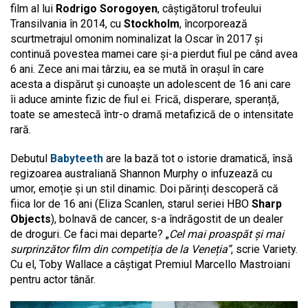
film al lui
Rodrigo Sorogoyen
, câștigătorul trofeului
Transilvania în 2014, cu
Stockholm
, încorporează
scurtmetrajul omonim nominalizat la Oscar în 2017 și
continuă povestea mamei care și-a pierdut fiul pe când avea
6 ani. Zece ani mai târziu, ea se mută în orașul în care
acesta a dispărut și cunoaște un adolescent de 16 ani care
îi aduce aminte fizic de fiul ei. Frică, disperare, speranță,
toate se amestecă într-o dramă metafizică de o intensitate
rară.
Debutul
Babyteeth
are la bază tot o istorie dramatică, însă
regizoarea australiană Shannon Murphy o infuzează cu
umor, emoție și un stil dinamic. Doi părinți descoperă că
fiica lor de 16 ani (Eliza Scanlen, starul seriei HBO
Sharp
Objects
), bolnavă de cancer, s-a îndrăgostit de un dealer
de droguri. Ce faci mai departe? „
Cel mai proaspăt și mai
surprinzător film din competiția de la Veneția”
, scrie Variety.
Cu el, Toby Wallace a câștigat Premiul Marcello Mastroiani
pentru actor tânăr.