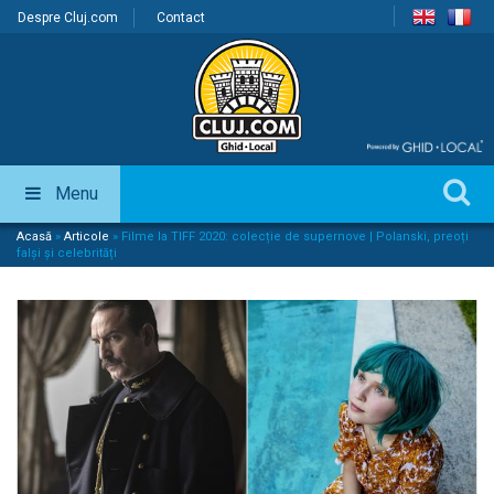
Despre Cluj.com
Contact
Menu
Acasă
»
Articole
»
Filme la TIFF 2020: colecție de supernove | Polanski, preoți
falși și celebrități