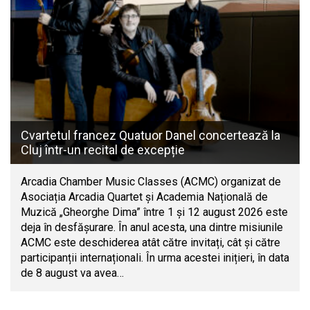
Cvartetul francez Quatuor Danel concertează la
Cluj într-un recital de excepție
Arcadia Chamber Music Classes (ACMC) organizat de
Asociația Arcadia Quartet și Academia Națională de
Muzică „Gheorghe Dima” între 1 și 12 august 2026 este
deja în desfășurare. În anul acesta, una dintre misiunile
ACMC este deschiderea atât către invitați, cât și către
participanții internaționali. În urma acestei inițieri, în data
de 8 august va avea…