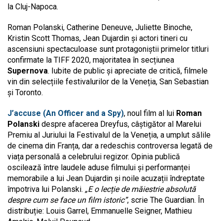
la Cluj-Napoca.
Roman Polanski, Catherine Deneuve, Juliette Binoche,
Kristin Scott Thomas, Jean Dujardin și actori tineri cu
ascensiuni spectaculoase sunt protagoniștii primelor titluri
confirmate la TIFF 2020, majoritatea în secțiunea
Supernova
. Iubite de public și apreciate de critică, filmele
vin din selecțiile festivalurilor de la Veneția, San Sebastian
și Toronto.
J’accuse (An Officer and a Spy)
, noul film al lui
Roman
Polanski
despre afacerea Dreyfus, câștigător al Marelui
Premiu al Juriului la Festivalul de la Veneția, a umplut sălile
de cinema din Franța, dar a redeschis controversa legată de
viața personală a celebrului regizor. Opinia publică
oscilează între laudele aduse filmului și performanței
memorabile a lui Jean Dujardin și noile acuzații îndreptate
împotriva lui Polanski.
„E o lecție de măiestrie absolută
despre cum se face un film istoric”
, scrie The Guardian. În
distribuție: Louis Garrel, Emmanuelle Seigner, Mathieu