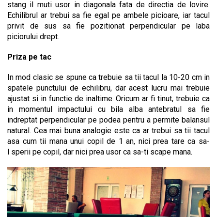
stang il muti usor in diagonala fata de directia de lovire.
Echilibrul ar trebui sa fie egal pe ambele picioare, iar tacul
privit de sus sa fie pozitionat perpendicular pe laba
piciorului drept.
Priza pe tac
In mod clasic se spune ca trebuie sa tii tacul la 10-20 cm in
spatele punctului de echilibru, dar acest lucru mai trebuie
ajustat si in functie de inaltime. Oricum ar fi tinut, trebuie ca
in momentul impactului cu bila alba antebratul sa fie
indreptat perpendicular pe podea pentru a permite balansul
natural. Cea mai buna analogie este ca ar trebui sa tii tacul
asa cum tii mana unui copil de 1 an, nici prea tare ca sa-
l sperii pe copil, dar nici prea usor ca sa-ti scape mana.