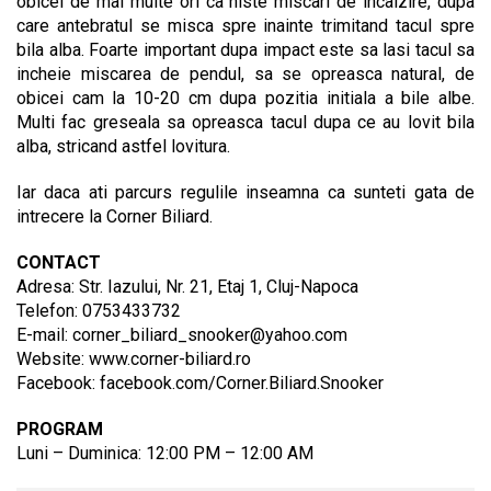
obicei de mai multe ori ca niste miscari de incalzire, dupa
care antebratul se misca spre inainte trimitand tacul spre
bila alba. Foarte important dupa impact este sa lasi tacul sa
incheie miscarea de pendul, sa se opreasca natural, de
obicei cam la 10-20 cm dupa pozitia initiala a bile albe.
Multi fac greseala sa opreasca tacul dupa ce au lovit bila
alba, stricand astfel lovitura.
Iar daca ati parcurs regulile inseamna ca sunteti gata de
intrecere la Corner Biliard.
CONTACT
Adresa: Str. Iazului, Nr. 21, Etaj 1, Cluj-Napoca
Telefon: 0753433732
E-mail:
corner_biliard_snooker@yahoo.com
Website: www.corner-biliard.ro
Facebook: facebook.com/Corner.Biliard.Snooker
PROGRAM
Luni – Duminica: 12:00 PM – 12:00 AM