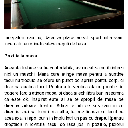
Incepatori sau nu, daca va place acest sport interesant
incercati sa retineti cateva reguli de baza:
Pozitia la masa
Aceasta trebuie sa fie confortabila, asa incat sa nu iti intinzi
nici un muschi. Mana care atinge masa pentru a sustine
tacul nu trebuie sa ofere un punct de sprijin pentru corp, ci
doar sa sustina tacul. Pentru a te verifica stai in pozitie de
tragere fara a atinge masa, si daca ai echilibru bun inseamna
ca este ok. Inspirat este si sa te apropii de masa pe
directia viitoarei lovituri. Adica te uiti de sus cam in ce
directie vrei sa trimiti bila alba, te pozitionezi cu tacul pe
acea axa, si apoi pur si simplu intri un pas cu dreptul (pentru
dreptaci) in lovitura, tacul se lasa jos in pozitie, piciorul