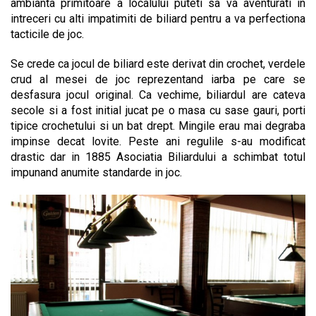
ambianta primitoare a localului puteti sa va aventurati in
intreceri cu alti impatimiti de biliard pentru a va perfectiona
tacticile de joc.
Se crede ca jocul de biliard este derivat din crochet, verdele
crud al mesei de joc reprezentand iarba pe care se
desfasura jocul original. Ca vechime, biliardul are cateva
secole si a fost initial jucat pe o masa cu sase gauri, porti
tipice crochetului si un bat drept. Mingile erau mai degraba
impinse decat lovite. Peste ani regulile s-au modificat
drastic dar in 1885 Asociatia Biliardului a schimbat totul
impunand anumite standarde in joc.