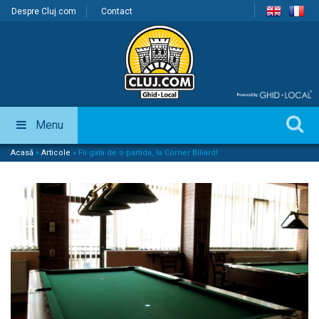
Despre Cluj.com
Contact
Menu
Acasă
»
Articole
»
Fii gata de o partida, la Corner Biliard!