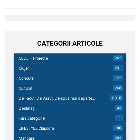
CATEGORII ARTICOLE
CLUJ – Proiecte
262
Clujeni
291
Concurs
122
Cultural
268
De Facut, De Vazut, De spus mai departe…
1.318
Destinații
43
Fără categorie
11
LIFESTYLE Cluj.com
180
Mancare
283