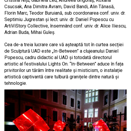
Cristina Nițu, Gabriela Leu, Andreea Grigoraș, Roxana
Csucsak, Ana Dimitra Avram, David Bandi, Alin Tănasă,
Florin Marc, Teodor Buruiană, sub coordonarea conf. univ. dr.
Septimiu Jugrestan și lect. univ. dr. Daniel Popescu cu
ArtiViStory Collective, însemnând conf. univ. dr. Alice Iliescu,
Adrian Buda, Mihai Guleș.
Cea de-a treia lucrare care vă așteaptă tot în curtea secției
de Sculptură UAD este „In-Between” a clujeanului Daniel
Popescu, cadru didactic al UAD și totodată directorul
artistic al festivalului Lights On. “In-Between” aduce în fața
privitorilor un tărâm între realitate și misticism, o instalație
artistică captivantă care tulbură granițele dintre natură și
tehnologie.