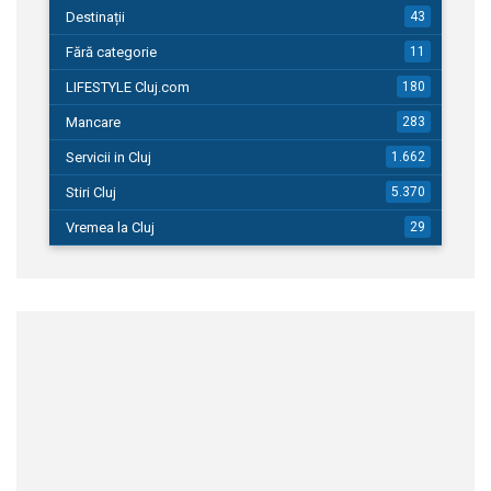
Destinații
43
Fără categorie
11
LIFESTYLE Cluj.com
180
Mancare
283
Servicii in Cluj
1.662
Stiri Cluj
5.370
Vremea la Cluj
29