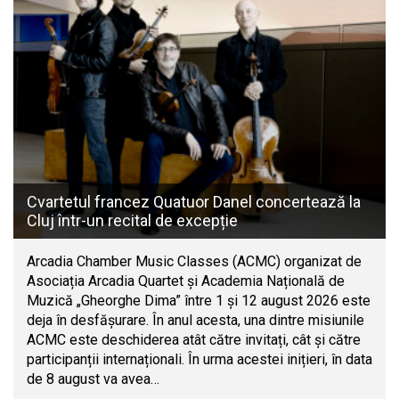
Cvartetul francez Quatuor Danel concertează la
Cluj într-un recital de excepție
Arcadia Chamber Music Classes (ACMC) organizat de
Asociația Arcadia Quartet și Academia Națională de
Muzică „Gheorghe Dima” între 1 și 12 august 2026 este
deja în desfășurare. În anul acesta, una dintre misiunile
ACMC este deschiderea atât către invitați, cât și către
participanții internaționali. În urma acestei inițieri, în data
de 8 august va avea…