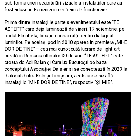
sub forma unei recapitulări vizuale a instalațiilor care au
fost aduse în România în cei 6 ani de funcționare.
Prima dintre instalațiile parte a evenimentului este “TE
AȘTEPT” care deja luminează de vineri, 17 noiembrie, pe
podul Elisabeta, locație consacrată pentru dialagoul
luminilor. Pe același pod în 2018 apărea în premieră „MI-E
DOR DE TINE” – cea mai cunoscută lucrare de light-art
creată în România ultimilor 30 de ani. “TE AȘTEPT” este
creată de Adi Bălan și Caralux București pe baza
conceptului Asociației Daisler și se conectează în 2023 la
dialogul dintre Köln și Timișoara, acolo unde se află
instalațiile “MI-E DOR DE TINE”, respectiv “ȘI MIE”.