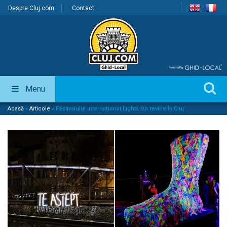
Despre Cluj.com
Contact
Menu
Acasă
»
Articole
»
Festivalului internațional Lights On revine la Cluj