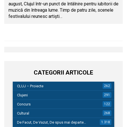
august, Clujul într-un punct de întâlnire pentru iubitorii de
muzică din întreaga lume. Timp de patru zile, scenele
festivalului reunesc artiști…
CATEGORII ARTICOLE
CLUJ – Proiecte
262
Clujeni
291
Concurs
122
Cultural
268
De Facut, De Vazut, De spus mai departe…
1.318