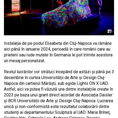
Instalația de pe podul Elisabeta din Cluj-Napoca va rămâne
aici până în ianuarie 2024, perioadă în care românii care au
prieteni sau rude mutate în Germania le pot trimite acestora
un mesaj personalizat.
Restul lucrărilor vor străluci începând de astăzi și până pe 3
decembrie în curtea Universității de Arte și Design Cluj-
Napoca din cartierul Mărăști, sub egida Lights ON X UAD.
Astfel, aici va putea fi văzută una dintre instalațiile create în
2023 pe baza unui grant direct acordat de Asociația Daisler
și BCR Universității de Arte și Design Cluj-Napoca. Lucrarea
unică și non-conformistă este rezultatul colaborării dintre
studenți ai departamentului Sculptură al UAD: Maria Brîneț,