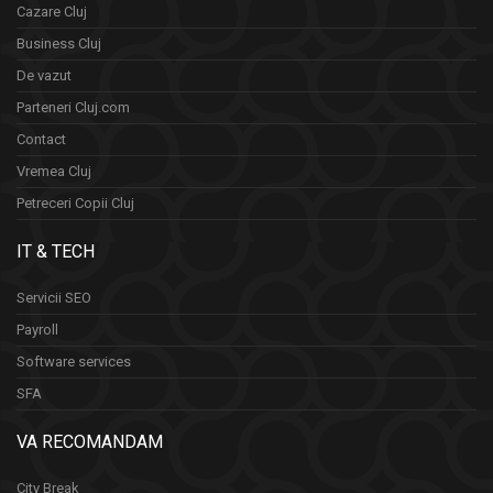
Cazare Cluj
Business Cluj
De vazut
Parteneri Cluj.com
Contact
Vremea Cluj
Petreceri Copii Cluj
IT & TECH
Servicii SEO
Payroll
Software services
SFA
VA RECOMANDAM
City Break