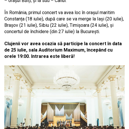
– orașul Bălți, și la sud – Cahul.
În România, primul concert va avea loc în orașul maritim
Constanța (18 iulie), după care se va merge la Iași (20 iulie),
Brașov (21 iulie), Sibiu (22 iulie), Timișoara (24 iulie), și
concertul de închidere (din 27 iulie) la București.
Clujenii vor avea ocazia să participe la concert în data
de 25 iulie, sala Auditorium Maximum, începând cu
orele 19:00. Intrarea este liberă!