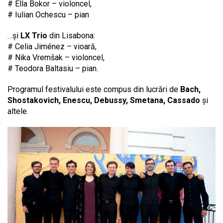
# Ella Bokor – violoncel,
# Iulian Ochescu – pian
…și
LX Trio
din Lisabona:
# Celia Jiménez – vioară,
# Nika Vremšak – violoncel,
# Teodora Baltasiu – pian.
Programul festivalului este compus din lucrări de
Bach,
Shostakovich, Enescu, Debussy, Smetana, Cassado
și
altele.