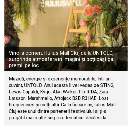
Vino la cornerul Iulius Mall Cluj de la UNTOLD,
surprinde atmosfera în imagini și poți câștiga
premii pe loc
Muzică, energie și experiențe memorabile, într-un
cuvânt, UNTOLD. Anul acesta îi vei vedea pe STING,
Lewis Capaldi, Kygo, Alan Walker, Flo RIDA, Zara
Larsson, Marshmello, Afrojack B2B R3HAB, Lost
Frequencies și mulți alții. Ca în fiecare an, Iulius Mall
Cluj este unul dintre partenerii festivalului și ți-a
pregătit mai multe surprize tematice: dacă vii la…