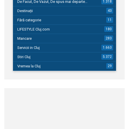
De Facut, De Vazut, De spus mai departe…
1.318
Destinații
43
Fără categorie
11
LIFESTYLE Cluj.com
180
Mancare
283
Servicii in Cluj
1.663
Stiri Cluj
5.372
Vremea la Cluj
29