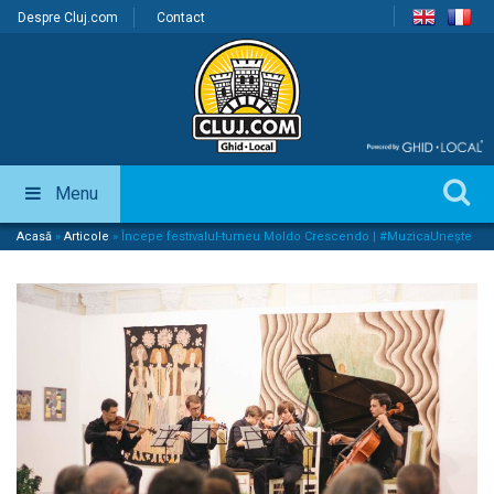
Despre Cluj.com
Contact
Menu
Acasă
»
Articole
»
Începe festivalul-turneu Moldo Crescendo | #MuzicaUnește