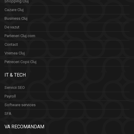
Shopping Cluj
Cazare Cluj
Business Cluj
De vazut
Parteneri Cluj.com
Contact
Vremea Cluj
Petreceri Copii Cluj
IT & TECH
Servicii SEO
Payroll
Software services
SFA
VA RECOMANDAM