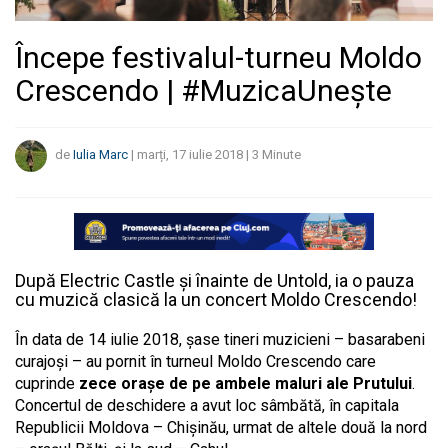
Începe festivalul-turneu Moldo
Crescendo | #MuzicaUnește
de
Iulia Marc
|
marți, 17 iulie 2018
|
3
Minute
După Electric Castle și înainte de Untold, ia o pauza
cu muzică clasică la un concert Moldo Crescendo!
În data de 14 iulie 2018, șase tineri muzicieni – basarabeni
curajoși – au pornit în turneul Moldo Crescendo care
cuprinde
zece orașe de pe ambele maluri ale Prutului
.
Concertul de deschidere a avut loc sâmbătă, în capitala
Republicii Moldova – Chișinău, urmat de altele două la nord