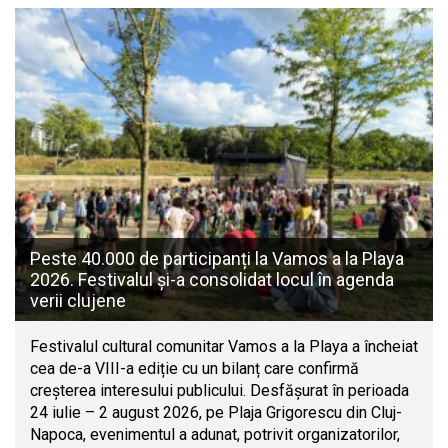
Peste 40.000 de participanți la Vamos a la Playa
2026. Festivalul și-a consolidat locul în agenda
verii clujene
Festivalul cultural comunitar Vamos a la Playa a încheiat
cea de-a VIII-a ediție cu un bilanț care confirmă
creșterea interesului publicului. Desfășurat în perioada
24 iulie – 2 august 2026, pe Plaja Grigorescu din Cluj-
Napoca, evenimentul a adunat, potrivit organizatorilor,