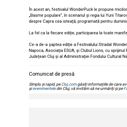
În acest an, festivalul WonderPuck le propune micilor
„Basme populare”, în scenariul și regia lui Yurii Tita
despre Capra cea isteață, programată pentru duminică
La fel ca la fiecare ediție, participarea la toate manifes
Ce-a de-a șaptea ediție a Festivalului Stradal Wonde
Napoca, Asociația ESUA, și Clubul Lions, cu sprijinul P
Județean Cluj și al Administrației Fondului Cultural Na
Comunicat de presă
Simplu și rapid, pe
Cluj.com
găsiți informațiile de care av
și
evenimentele
din Cluj, vă invităm să ne urmăriți și pe
F