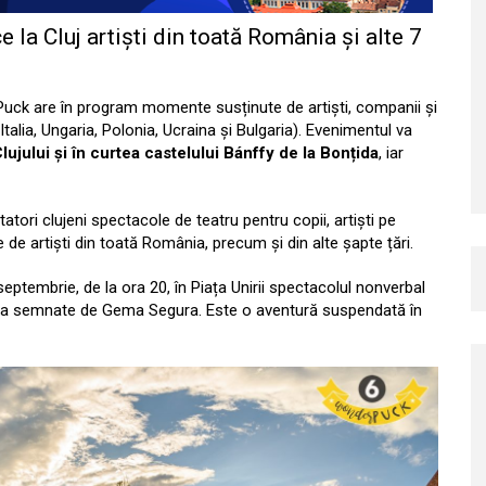
la Cluj artiști din toată România și alte 7
Puck are în program momente susținute de artiști, companii și
 Italia, Ungaria, Polonia, Ucraina și Bulgaria). Evenimentul va
lujului și în curtea castelului Bánffy de la Bonțida
, iar
ori clujeni spectacole de teatru pentru copii, artiști pe
e de artiști din toată România, precum și din alte șapte țări.
eptembrie, de la ora 20, în Piața Unirii spectacolul nonverbal
regia semnate de Gema Segura. Este o aventură suspendată în