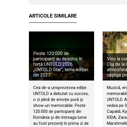
ARTICOLE SIMILARE
Peste 120.000 de
participanți au deschis în
Vino la co
forță UNTOLD 2026.
Cluj de l
„UNTOLD Star”, tema ediției
atmosfera 
din 2027
câștiga pr
Cea de-a unsprezecea ediție
Muzică, en
UNTOLD a debutat cu succes,
memorabile
o zi plină de emoție pură și
UNTOLD. An
show-uri memorabile. Peste
vedea pe 
120.000 de participanți din
Capaldi, Ky
România și din întreaga lume
RIDA, Zara
au fost prezenți în prima zi de
Marshmello