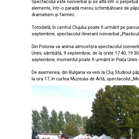
Spectacolul este nonverbal și se află într-o perpetuă 
elemente, într-o paradă mereu schimbătoare de păpuși
dramatism și farmec.
Totodată, în centrul Clujului poate fi urmărit pe parc
septembrie, spectacolul itinerant nonverbal „Plasticul 
Din Polonia va anima atmosfera spectacolul nonverba
Unirii, sâmbătă, 9 septembrie, de la orele 17.40, 19.3
septembrie, momentul poate fi urmărit în Piața Unirii d
De asemenea, din Bulgaria va veni la Cluj Studioul pă
la ora 17, în curtea Muzeului de Artă, spectacolul „Mi