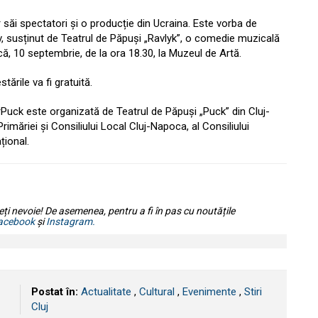
 săi spectatori și o producție din Ucraina. Este vorba de
rov, susținut de Teatrul de Păpuși „Ravlyk”, o comedie muzicală
, 10 septembrie, de la ora 18.30, la Muzeul de Artă.
tările va fi gratuită.
rPuck este organizată de Teatrul de Păpuși „Puck” din Cluj-
rimăriei și Consiliului Local Cluj-Napoca, al Consiliului
țional.
eți nevoie! De asemenea, pentru a fi în pas cu noutățile
acebook
și
Instagram.
Postat în:
Actualitate
,
Cultural
,
Evenimente
,
Stiri
Cluj