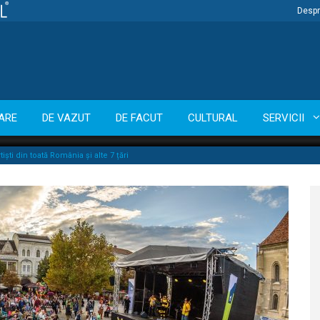
Despr
ARE
DE VAZUT
DE FACUT
CULTURAL
SERVICII
ști din toată România și alte 7 țări