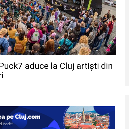
uck7 aduce la Cluj artiști din
ri