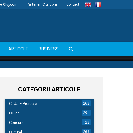
e Cluj.com
Parteneri Cluj.com
Contact
ARTICOLE
BUSINESS
CATEGORII ARTICOLE
CLUJ – Proiecte
262
Clujeni
291
Concurs
122
Cultural
268