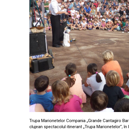
Trupa Marionetelor Compania „Grande Cantagiro Barattol
clujean spectacolul itinerant „Trupa Marionetelor”, în