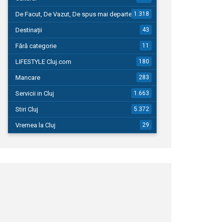
De Facut, De Vazut, De spus mai departe…
1.318
Destinații
43
Fără categorie
11
LIFESTYLE Cluj.com
180
Mancare
283
Servicii in Cluj
1.663
Stiri Cluj
5.372
Vremea la Cluj
29