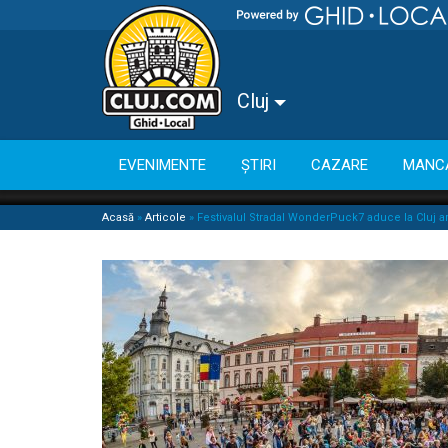
Cluj
EVENIMENTE
ȘTIRI
CAZARE
MANC
Acasă
»
Articole
»
Festivalul Stradal WonderPuck7 aduce la Cluj arti