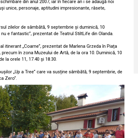
schimbare din anul 2007, iar în fiecare an i se adaugă noi
 unice, personaje, aptitudini impresionante, râsete,
ursul zilelor de sâmbătă, 9 septembrie și duminică, 10
nu e fantastic”, prezentat de Teatrul StiltLife din Olanda.
l itinerant „Coarne”, prezentat de Marlena Grzeda în Piața
0, precum în zona Muzeului de Artă, de la ora 10. Duminică, 10
e la orele 11, 17.40 și 18.30.
pușilor „Up a Tree” care va susține sâmbătă, 9 septembrie, de
ca Zero”.