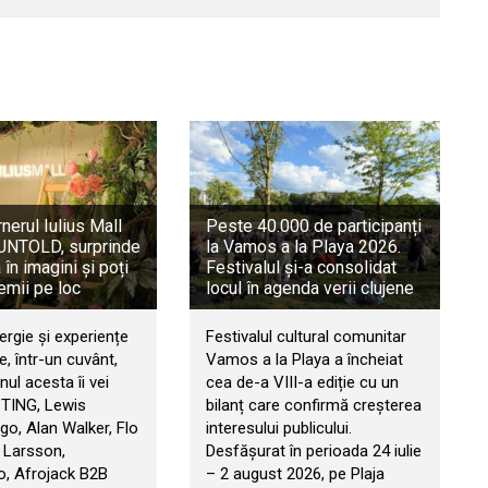
rnerul Iulius Mall
Peste 40.000 de participanți
a UNTOLD, surprinde
la Vamos a la Playa 2026.
în imagini și poți
Festivalul și-a consolidat
emii pe loc
locul în agenda verii clujene
ergie și experiențe
Festivalul cultural comunitar
, într-un cuvânt,
Vamos a la Playa a încheiat
ul acesta îi vei
cea de-a VIII-a ediție cu un
STING, Lewis
bilanț care confirmă creșterea
go, Alan Walker, Flo
interesului publicului.
 Larsson,
Desfășurat în perioada 24 iulie
, Afrojack B2B
– 2 august 2026, pe Plaja