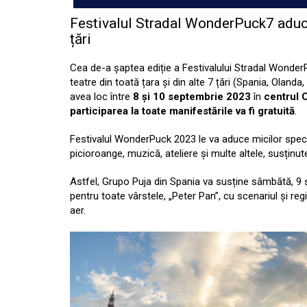
Festivalul Stradal WonderPuck7 aduce 
țări
Cea de-a șaptea ediție a Festivalului Stradal Wonder
teatre din toată țara și din alte 7 țări (Spania, Olanda,
avea loc între
8 și 10 septembrie 2023
în
centrul C
participarea la toate manifestările va fi gratuită
.
Festivalul WonderPuck 2023 le va aduce micilor spectat
picioroange, muzică, ateliere și multe altele, susținut
Astfel, Grupo Puja din Spania va susține sâmbătă, 9 s
pentru toate vârstele, „Peter Pan”, cu scenariul și 
aer.