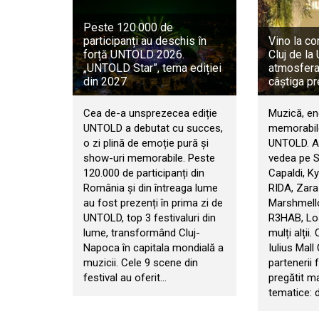
Peste 120.000 de
participanți au deschis în
Vino la co
forță UNTOLD 2026.
Cluj de l
„UNTOLD Star”, tema ediției
atmosfera 
din 2027
câștiga pr
Cea de-a unsprezecea ediție
Muzică, en
UNTOLD a debutat cu succes,
memorabile
o zi plină de emoție pură și
UNTOLD. An
show-uri memorabile. Peste
vedea pe 
120.000 de participanți din
Capaldi, Ky
România și din întreaga lume
RIDA, Zara
au fost prezenți în prima zi de
Marshmello
UNTOLD, top 3 festivaluri din
R3HAB, Los
lume, transformând Cluj-
mulți alții.
Napoca în capitala mondială a
Iulius Mall
muzicii. Cele 9 scene din
partenerii f
festival au oferit…
pregătit m
tematice: d