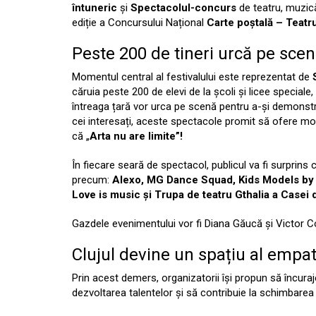
întuneric
și
Spectacolul-concurs
de teatru, muzic
ediție a Concursului Național
Carte poștală
– Teatru
Peste 200 de tineri urcă pe scenă
Momentul central al festivalului este reprezentat de
căruia peste 200 de elevi de la școli și licee speciale,
întreaga țară vor urca pe scenă pentru a-și demonstra 
cei interesați, aceste spectacole promit să ofere mome
că „
Arta nu are limite”!
În fiecare seară de spectacol, publicul va fi surprins 
precum:
Alexo, MG Dance Squad, Kids Models by 
Love is music și Trupa de teatru Gthalia a Casei
Gazdele evenimentului vor fi Diana Găucă și Victor C
Clujul devine un spațiu al empatiei
Prin acest demers, organizatorii își propun să încuraje
dezvoltarea talentelor și să contribuie la schimbarea p