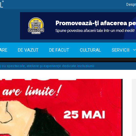
Despr
ARE
DE VAZUT
DE FACUT
CULTURAL
SERVICII
uj cu spectacole, ateliere și experiențe dedicate incluziunii