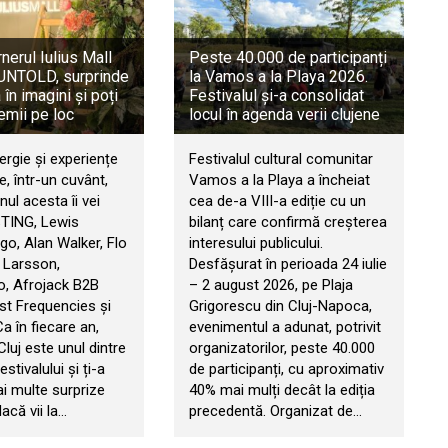
rnerul Iulius Mall
Peste 40.000 de participanți
a UNTOLD, surprinde
la Vamos a la Playa 2026.
în imagini și poți
Festivalul și-a consolidat
emii pe loc
locul în agenda verii clujene
ergie și experiențe
Festivalul cultural comunitar
, într-un cuvânt,
Vamos a la Playa a încheiat
ul acesta îi vei
cea de-a VIII-a ediție cu un
STING, Lewis
bilanț care confirmă creșterea
go, Alan Walker, Flo
interesului publicului.
 Larsson,
Desfășurat în perioada 24 iulie
, Afrojack B2B
– 2 august 2026, pe Plaja
t Frequencies și
Grigorescu din Cluj-Napoca,
 Ca în fiecare an,
evenimentul a adunat, potrivit
 Cluj este unul dintre
organizatorilor, peste 40.000
estivalului și ți-a
de participanți, cu aproximativ
ai multe surprize
40% mai mulți decât la ediția
acă vii la…
precedentă. Organizat de…