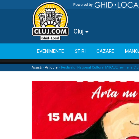
Cluj
EVENIMENTE
ȘTIRI
CAZARE
MANC
Acasă
»
Articole
»
Festivalul Național Cultural MIRAJE revine la Cl