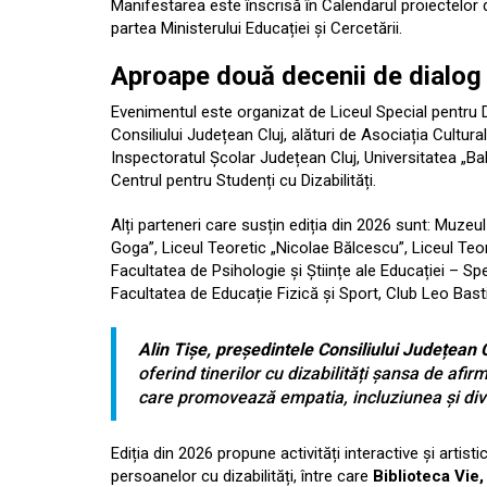
Manifestarea este înscrisă în Calendarul proiectelor 
partea Ministerului Educației și Cercetării.
Aproape două decenii de dialog p
Evenimentul este organizat de Liceul Special pentru 
Consiliului Județean Cluj, alături de Asociația Cultura
Inspectoratul Școlar Județean Cluj, Universitatea „B
Centrul pentru Studenți cu Dizabilități.
Alți parteneri care susțin ediția din 2026 sunt: Muzeu
Goga”, Liceul Teoretic „Nicolae Bălcescu”, Liceul Teor
Facultatea de Psihologie și Științe ale Educației – S
Facultatea de Educație Fizică și Sport, Club Leo Bast
Alin Tișe, președintele Consiliului Județean C
oferind tinerilor cu dizabilități șansa de afir
care promovează empatia, incluziunea și div
Ediția din 2026 propune activități interactive și arti
persoanelor cu dizabilități, între care
Biblioteca Vie,