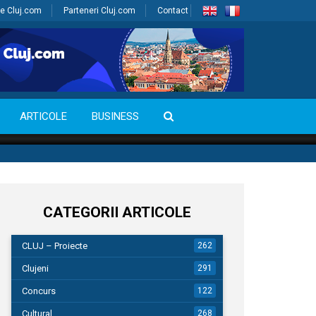
e Cluj.com
Parteneri Cluj.com
Contact
ARTICOLE
BUSINESS
CATEGORII ARTICOLE
CLUJ – Proiecte
262
Clujeni
291
Concurs
122
Cultural
268