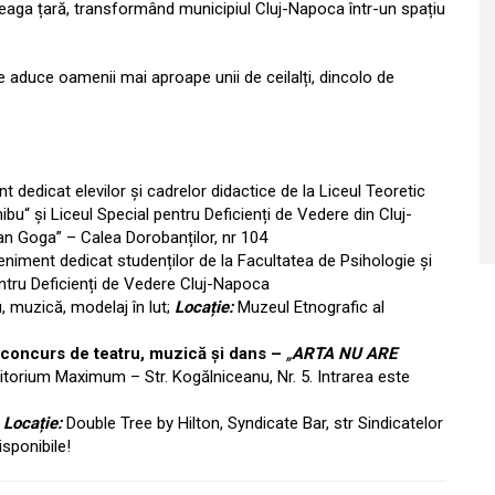
ntreaga țară, transformând municipiul Cluj-Napoca într-un spațiu
e aduce oamenii mai aproape unii de ceilalți, dincolo de
 dedicat elevilor și cadrelor didactice de la Liceul Teoretic
ibu“ și Liceul Special pentru Deficienți de Vedere din Cluj-
n Goga” – Calea Dorobanților, nr 104
eniment dedicat studenților de la Facultatea de Psihologie și
ntru Deficienți de Vedere Cluj-Napoca
u, muzică, modelaj în lut;
Locație:
Muzeul Etnografic al
concurs de teatru, muzică și dans –
„
ARTA NU ARE
ditorium Maximum – Str. Kogălniceanu, Nr. 5.
Intrarea este
;
Locație:
Double Tree by Hilton, Syndicate Bar, str Sindicatelor
disponibile!