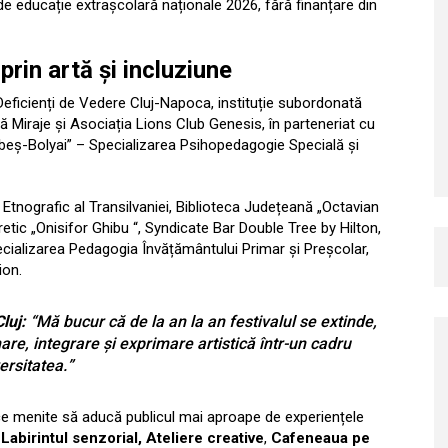
de educație extrașcolară naționale 2026, fără finanțare din
rin artă și incluziune
Deficienți de Vedere Cluj-Napoca, instituție subordonată
lă Miraje și Asociația Lions Club Genesis, în parteneriat cu
abeș-Bolyai” – Specializarea Psihopedagogie Specială și
l Etnografic al Transilvaniei, Biblioteca Județeană „Octavian
etic „Onisifor Ghibu “, Syndicate Bar Double Tree by Hilton,
pecializarea Pedagogia Învățământului Primar și Preșcolar,
ion.
luj:
“Mă bucur că de la an la an festivalul se extinde,
mare, integrare și exprimare artistică într-un cadru
ersitatea.
”
stice menite să aducă publicul mai aproape de experiențele
Labirintul senzorial,
Ateliere creative
,
Cafeneaua pe