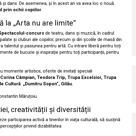
ă și dans. De asemenea, și în acest an va avea loc o nouă
l prin ochii copiilor
.
 la „Arta nu are limite”
Spectacolul-concurs
de teatru, dans și muzică, în cadrul
 palate și cluburi ale copiilor, precum și din școlile de masă din
talentul și pasiunea pentru artă. Cu intrare liberă pentru toți
nte de bucurie și inspirație pentru toți participanții, pentru
cu momente artistice, oferite de invitați speciali
Corina Câmpian, Teodora Trip, Trupa Excelsior, Trupa
 de Cultură „Dumitru Sopon”, Gilău.
onstantin Măruțoiu.
, creativității și diversității
ze participarea activă a tinerilor în viața culturală, să susțină
ercepțiilor privind dizabilitatea.