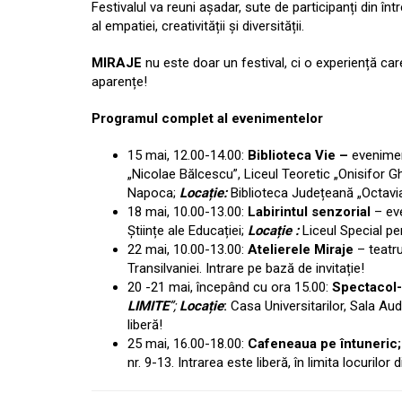
Festivalul va reuni așadar, sute de participanți din î
al empatiei, creativității și diversității.
MIRAJE
nu este doar un festival, ci o experiență car
aparențe!
Programul complet al evenimentelor
15 mai, 12.00-14.00:
Biblioteca Vie –
eveniment
„Nicolae Bălcescu”, Liceul Teoretic „Onisifor Gh
Napoca;
Locație:
Biblioteca Județeană „Octavia
18 mai, 10.00-13.00:
Labirintul senzorial
– ev
Științe ale Educației;
Locație :
Liceul Special pe
22 mai, 10.00-13.00:
Atelierele Miraje
– teatr
Transilvaniei.
Intrare pe bază de invitație!
20 -21 mai, începând cu ora 15.00:
Spectacol-
LIMITE
”;
Locație
:
Casa Universitarilor, Sala Au
liberă!
25 mai, 16.00-18.00:
Cafeneaua pe întuneric
nr. 9-13.
Intrarea este liberă, în limita locurilor 