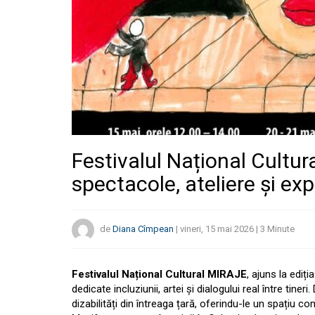
Festivalul Național Cultur
spectacole, ateliere și exp
de
Diana Cîmpean
|
vineri, 15 mai 2026
|
3
Minute
Festivalul Național Cultural MIRAJE
, ajuns la ediț
dedicate incluziunii, artei și dialogului real între tine
dizabilități din întreaga țară, oferindu-le un spațiu 