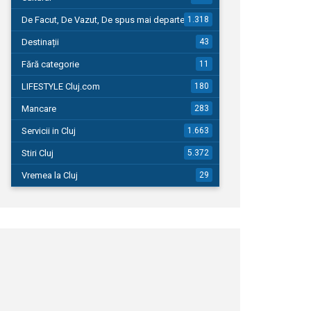
De Facut, De Vazut, De spus mai departe…
1.318
Destinații
43
Fără categorie
11
LIFESTYLE Cluj.com
180
Mancare
283
Servicii in Cluj
1.663
Stiri Cluj
5.372
Vremea la Cluj
29