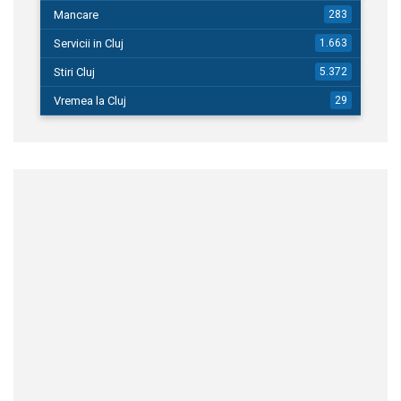
Mancare
283
Servicii in Cluj
1.663
Stiri Cluj
5.372
Vremea la Cluj
29