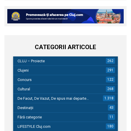
CATEGORII ARTICOLE
CLUJ – Proiecte
262
Clujeni
291
Concurs
122
Cultural
268
De Facut, De Vazut, De spus mai departe…
1.318
Destinații
43
Fără categorie
11
LIFESTYLE Cluj.com
180