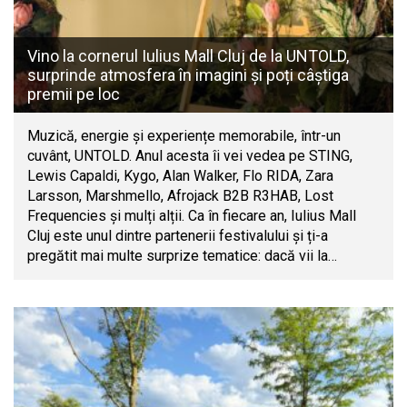
Vino la cornerul Iulius Mall Cluj de la UNTOLD,
surprinde atmosfera în imagini și poți câștiga
premii pe loc
Muzică, energie și experiențe memorabile, într-un
cuvânt, UNTOLD. Anul acesta îi vei vedea pe STING,
Lewis Capaldi, Kygo, Alan Walker, Flo RIDA, Zara
Larsson, Marshmello, Afrojack B2B R3HAB, Lost
Frequencies și mulți alții. Ca în fiecare an, Iulius Mall
Cluj este unul dintre partenerii festivalului și ți-a
pregătit mai multe surprize tematice: dacă vii la…