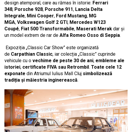
design atemporal, care au rămas în istorie:
Ferrari
348
,
Porsche 928
,
Porsche 911
,
Lancia Delta
Integrale
,
Mini Cooper
,
Ford Mustang
,
MG
MGA
,
Volkswagen Golf 2 GTI
,
Mercedes W123
Coupé
,
Fiat 500 Transformabile
,
Maserati Merak
dar și
un model extrem de rar de
Alfa Romeo Osso di Seppia
.
Expoziția „Classic Car Show” este organizată
de
Carpathian Classic
, iar colecția „Classic” cuprinde
vehicule cu o
vechime de peste 30 de ani
,
embleme ale
istoriei
,
certificate FIVA sau Retrombil
.
Toate cele 12
exponate
din Atriumul Iulius Mall Cluj
simbolizează
tradiția și măiestria inginerească
.