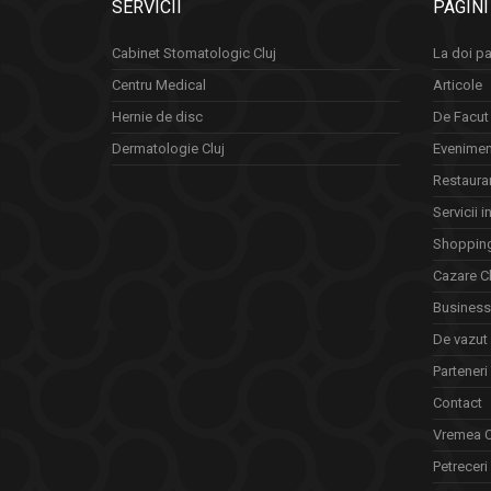
SERVICII
PAGINI
Cabinet Stomatologic Cluj
La doi pa
Centru Medical
Articole
Hernie de disc
De Facut 
Dermatologie Cluj
Eveniment
Restauran
Servicii i
Shopping
Cazare Cl
Business 
De vazut
Parteneri
Contact
Vremea C
Petreceri 