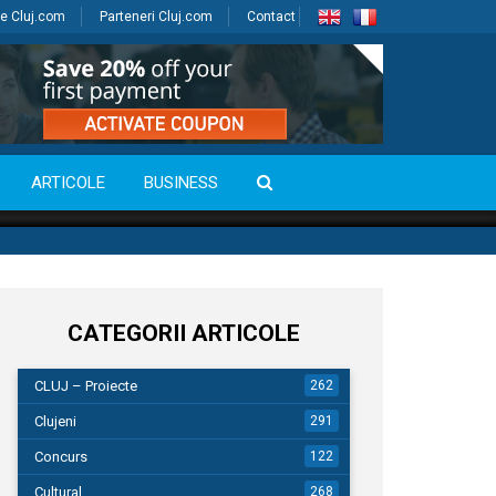
e Cluj.com
Parteneri Cluj.com
Contact
ARTICOLE
BUSINESS
CATEGORII ARTICOLE
CLUJ – Proiecte
262
Clujeni
291
Concurs
122
Cultural
268