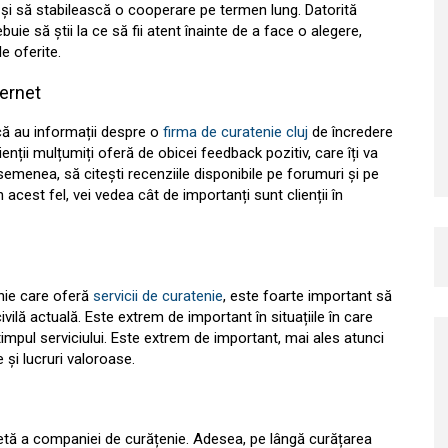
 și să stabilească o cooperare pe termen lung. Datorită
uie să știi la ce să fii atent înainte de a face o alegere,
le oferite.
ternet
dacă au informații despre o
firma de curatenie cluj
de încredere
lienții mulțumiți oferă de obicei feedback pozitiv, care îți va
asemenea, să citești recenziile disponibile pe forumuri și pe
n acest fel, vei vedea cât de importanți sunt clienții în
nie care oferă
servicii de curatenie
, este foarte important să
vilă actuală. Este extrem de important în situațiile în care
 timpul serviciului. Este extrem de important, mai ales atunci
și lucruri valoroase.
letă a companiei de curățenie. Adesea, pe lângă curățarea