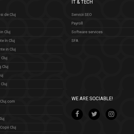
IT & TECH
si de Cluj
Servicii SEO
Payroll
in Cluj
Software services
e în Cluj
SFA
te in Cluj
n Cluj
 Cluj
uj
Cluj
WE ARE SOCIABLE!
 Cluj.com
luj
Copii Cluj