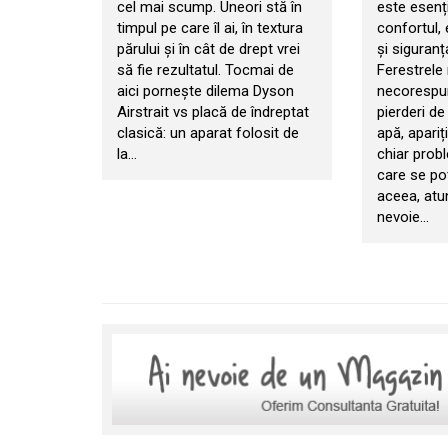
cel mai scump. Uneori stă în
este esenț
timpul pe care îl ai, în textura
confortul, 
părului și în cât de drept vrei
și siguranț
să fie rezultatul. Tocmai de
Ferestrele
aici pornește dilema Dyson
necorespun
Airstrait vs placă de îndreptat
pierderi de 
clasică: un aparat folosit de
apă, apariț
la…
chiar prob
care se po
aceea, atu
nevoie…