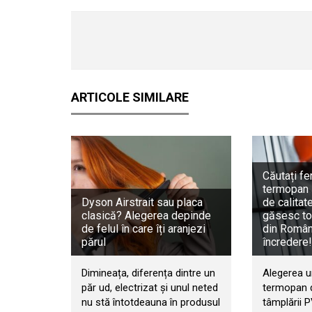
ARTICOLE SIMILARE
Căutați fe
termopan 
Dyson Airstrait sau placa
de calitat
clasică? Alegerea depinde
găsesc to
de felul în care îți aranjezi
din Români
părul
încredere!
Dimineața, diferența dintre un
Alegerea u
păr ud, electrizat și unul neted
termopan d
nu stă întotdeauna în produsul
tâmplării 