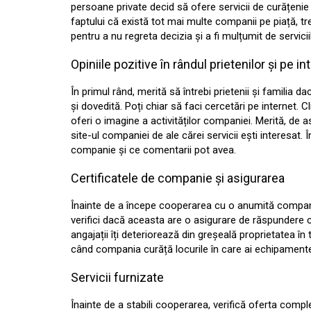
persoane private decid să ofere servicii de curățenie
faptului că există tot mai multe companii pe piață, treb
pentru a nu regreta decizia și a fi mulțumit de servicii
Opiniile pozitive în rândul prietenilor și pe in
În primul rând, merită să întrebi prietenii și familia 
și dovedită. Poți chiar să faci cercetări pe internet. C
oferi o imagine a activităților companiei. Merită, de 
site-ul companiei de ale cărei servicii ești interesat. Î
companie și ce comentarii pot avea.
Certificatele de companie și asigurarea
Înainte de a începe cooperarea cu o anumită compa
verifici dacă aceasta are o asigurare de răspundere ci
angajații îți deteriorează din greșeală proprietatea în
când compania curăță locurile în care ai echipamente 
Servicii furnizate
Înainte de a stabili cooperarea, verifică oferta comp