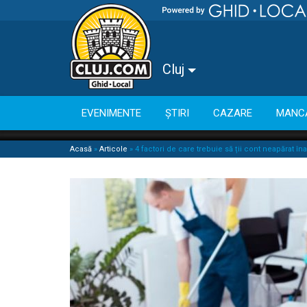
Cluj
EVENIMENTE
ȘTIRI
CAZARE
MANC
Acasă
»
Articole
»
4 factori de care trebuie să ții cont neapărat î