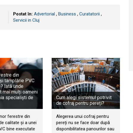
Postat în:
Advertorial
,
Business
,
Curatatorii
,
Servicii in Cluj
restre din
și tâmplărie PVC
e? Iată unde
t mai mulți oameni
a specialiști de
Cum alegi sistemul potrivit
de cofraj pentru pereți?
nor ferestre din
Alegerea unui cofraj pentru
e calitate și a unei
pereți nu se face doar după
PVC bine executate
disponibilitatea panourilor sau