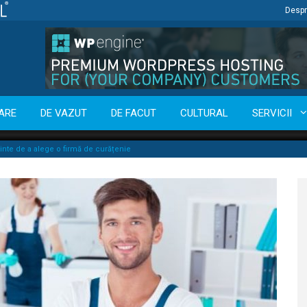
Despr
ARE
DE VAZUT
DE FACUT
CULTURAL
SERVICII
nainte de a alege o firmă de curățenie