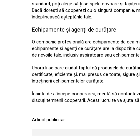
standard, poți alege să ți se spele covoare și tapițe
Dacă dorești să cooperezi cu o singură companie, mer
îndeplinească așteptările tale.
Echipamente și agenți de curățare
O companie profesională are echipamente de cea mai 
echipamente și agenți de curățare are la dispoziție 
de nevoile tale, inclusiv aspiratoare sau echipamente 
Unora li se pare ciudat faptul că produsele de curăța
certificate, eficiente și, mai presus de toate, sigure 
întreținerii echipamentelor curățate.
Înainte de a începe cooperarea, merită să contactezi c
discuți termenii cooperării. Acest lucru te va ajuta s
Articol publicitar