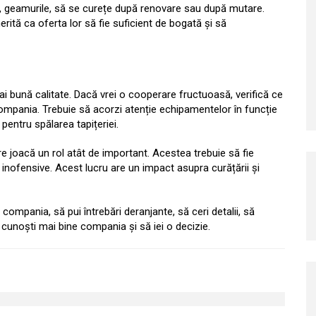
rii, geamurile, să se curețe după renovare sau după mutare.
ită ca oferta lor să fie suficient de bogată și să
bună calitate. Dacă vrei o cooperare fructuoasă, verifică ce
compania. Trebuie să acorzi atenție echipamentelor în funcție
pentru spălarea tapițeriei.
re joacă un rol atât de important. Acestea trebuie să fie
și inofensive. Acest lucru are un impact asupra curățării și
ompania, să pui întrebări deranjante, să ceri detalii, să
ă cunoști mai bine compania și să iei o decizie.