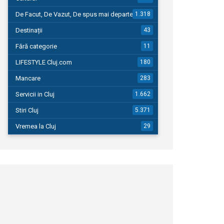
De Facut, De Vazut, De spus mai departe…
1.318
Destinații
43
Fără categorie
11
LIFESTYLE Cluj.com
180
Mancare
283
Servicii in Cluj
1.662
Stiri Cluj
5.371
Vremea la Cluj
29