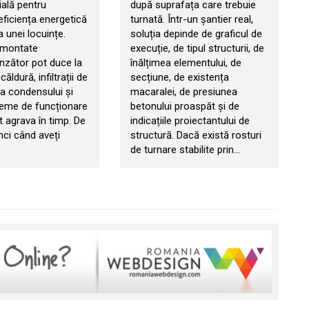
ială pentru
după suprafața care trebuie
eficiența energetică
turnată. Într-un șantier real,
a unei locuințe.
soluția depinde de graficul de
 montate
execuție, de tipul structurii, de
zător pot duce la
înălțimea elementului, de
căldură, infiltrații de
secțiune, de existența
ia condensului și
macaralei, de presiunea
leme de funcționare
betonului proaspăt și de
t agrava în timp. De
indicațiile proiectantului de
nci când aveți
structură. Dacă există rosturi
de turnare stabilite prin…