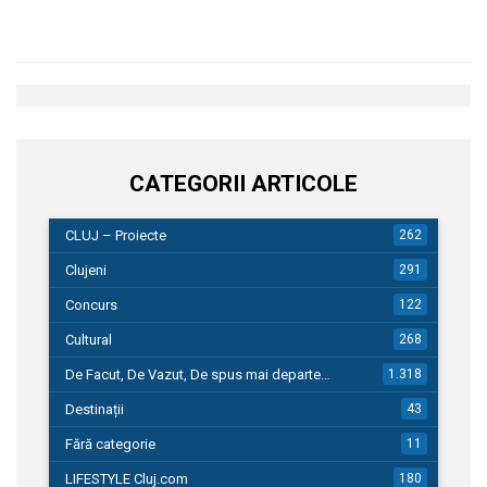
CATEGORII ARTICOLE
CLUJ – Proiecte
262
Clujeni
291
Concurs
122
Cultural
268
De Facut, De Vazut, De spus mai departe…
1.318
Destinații
43
Fără categorie
11
LIFESTYLE Cluj.com
180