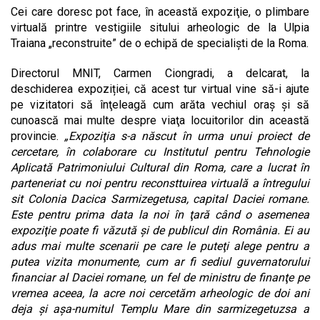
Cei care doresc pot face, în această expoziţie, o plimbare
virtuală printre vestigiile sitului arheologic de la Ulpia
Traiana „reconstruite” de o echipă de specialişti de la Roma.
Directorul MNIT, Carmen Ciongradi, a delcarat, la
deschiderea expoziției, că acest tur virtual vine să-i ajute
pe vizitatori să înţeleagă cum arăta vechiul oraş și să
cunoască mai multe despre viaţa locuitorilor din această
provincie.
„Expoziţia s-a născut în urma unui proiect de
cercetare, în colaborare cu Institutul pentru Tehnologie
Aplicată Patrimoniului Cultural din Roma, care a lucrat în
parteneriat cu noi pentru reconsttuirea virtuală a întregului
sit Colonia Dacica Sarmizegetusa, capital Daciei romane.
Este pentru prima data la noi în ţară când o asemenea
expoziţie poate fi văzută şi de publicul din România. Ei au
adus mai multe scenarii pe care le puteţi alege pentru a
putea vizita monumente, cum ar fi sediul guvernatorului
financiar al Daciei romane, un fel de ministru de finanţe pe
vremea aceea, la acre noi cercetăm arheologic de doi ani
deja şi aşa-numitul Templu Mare din sarmizegetuzsa a