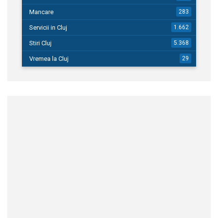
Mancare
283
Servicii in Cluj
1.662
Stiri Cluj
5.368
Vremea la Cluj
29