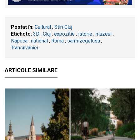
Postat în:
Cultural
,
Stiri Cluj
Etichete:
3D
,
​Cluj
,
expozitie
,
istorie
,
muzeul
,
Napoca
,
national
,
Roma
,
sarmizegetusa
,
Transilvaniei
ARTICOLE SIMILARE