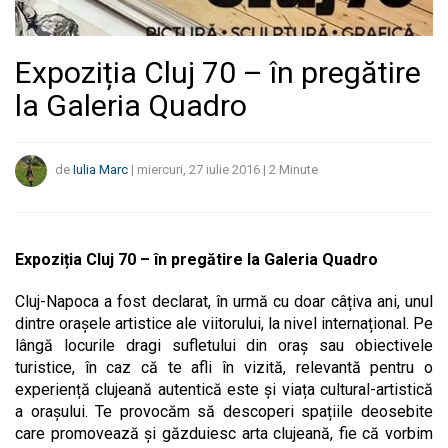
Expoziția Cluj 70 – în pregătire
la Galeria Quadro
de
Iulia Marc
|
miercuri, 27 iulie 2016
|
2
Minute
Expoziția Cluj 70 – în pregătire la Galeria Quadro
Cluj-Napoca a fost declarat, în urmă cu doar câțiva ani, unul
dintre orașele artistice ale viitorului, la nivel internațional. Pe
lângă locurile dragi sufletului din oraș sau obiectivele
turistice, în caz că te afli în vizită, relevantă pentru o
experiență clujeană autentică este și viața cultural-artistică
a orașului. Te provocăm să descoperi spațiile deosebite
care promovează și găzduiesc arta clujeană, fie că vorbim