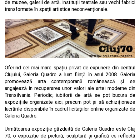
de muzee, galerii de artă, instituții teatrale sau vechi fabrici
transformate în spații artistice neconvenționale.
Oferind cel mai mare spațiu privat de expunere din centrul
Clujului, Galeria Quadro a luat ființă în anul 2008. Galeria
promovează arta contemporană românească și se
angajează în recuperarea unor valori ale artei moderne din
Transilvania. Periodic, iubitorii de artă se pot bucura de
expozițiile organizate aici, precum pot și să achiziționeze
lucrările disponibile în cadrul licitațiilor online organizate de
Galeria Quadro.
Următoarea expoziție găzduită de Galeria Quadro este Cluj
70, o expoziție de pictură, sculptură și grafică ce reflectă