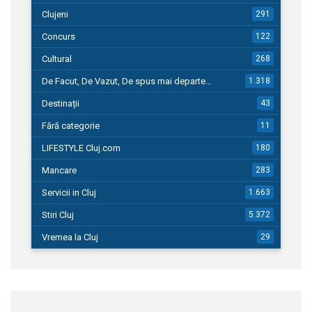
Clujeni
291
Concurs
122
Cultural
268
De Facut, De Vazut, De spus mai departe…
1.318
Destinații
43
Fără categorie
11
LIFESTYLE Cluj.com
180
Mancare
283
Servicii in Cluj
1.663
Stiri Cluj
5.372
Vremea la Cluj
29