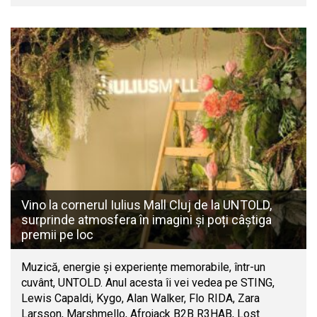
Vino la cornerul Iulius Mall Cluj de la UNTOLD,
surprinde atmosfera în imagini și poți câștiga
premii pe loc
Muzică, energie și experiențe memorabile, într-un
cuvânt, UNTOLD. Anul acesta îi vei vedea pe STING,
Lewis Capaldi, Kygo, Alan Walker, Flo RIDA, Zara
Larsson, Marshmello, Afrojack B2B R3HAB, Lost