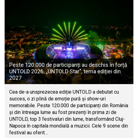
Peste 120.000 de participanți au deschis în forță
UNTOLD 2026. „UNTOLD Star”, tema ediției din
2027
Cea de-a unsprezecea ediție UNTOLD a debutat cu
succes, o zi plină de emoție pură și show-uri
memorabile. Peste 120.000 de participanți din România
și din întreaga lume au fost prezenți în prima zi de
UNTOLD, top 3 festivaluri din lume, transformând Cluj-
Napoca în capitala mondială a muzicii. Cele 9 scene din
festival au oferit…