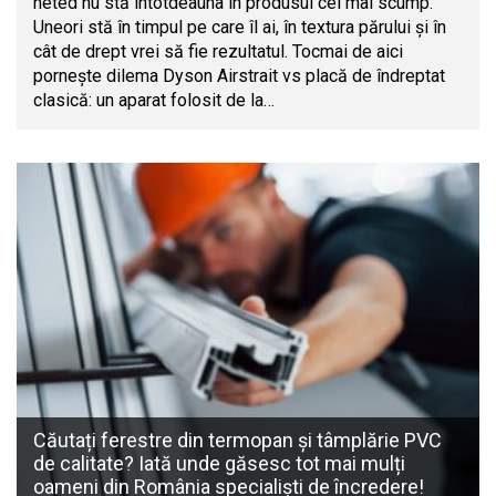
neted nu stă întotdeauna în produsul cel mai scump.
Uneori stă în timpul pe care îl ai, în textura părului și în
cât de drept vrei să fie rezultatul. Tocmai de aici
pornește dilema Dyson Airstrait vs placă de îndreptat
clasică: un aparat folosit de la…
Căutați ferestre din termopan și tâmplărie PVC
de calitate? Iată unde găsesc tot mai mulți
oameni din România specialiști de încredere!