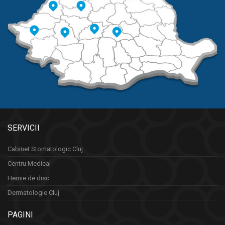
SERVICII
Cabinet Stomatologic Cluj
Centru Medical
Hernie de disc
Dermatologie Cluj
PAGINI