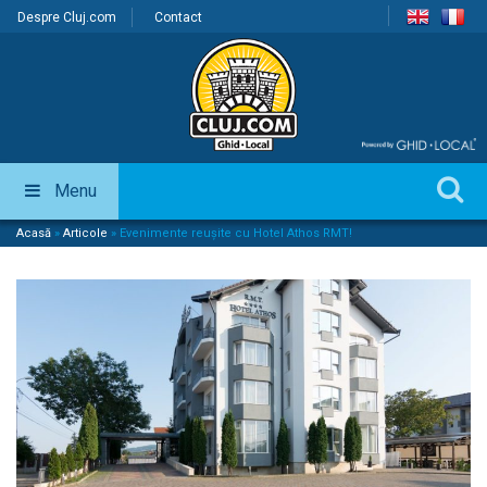
Despre Cluj.com
Contact
Menu
Acasă
»
Articole
»
Evenimente reușite cu Hotel Athos RMT!