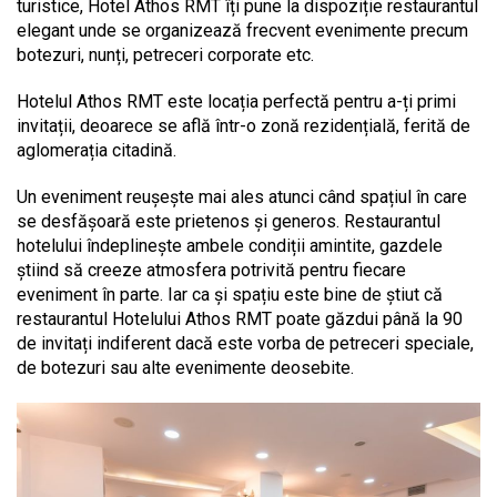
turistice, Hotel Athos RMT îți pune la dispoziție restaurantul
elegant unde se organizează frecvent evenimente precum
botezuri, nunți, petreceri corporate etc.
Hotelul Athos RMT este locația perfectă pentru a-ți primi
invitații, deoarece se află într-o zonă rezidențială, ferită de
aglomerația citadină.
Un eveniment reușește mai ales atunci când spațiul în care
se desfășoară este prietenos și generos. Restaurantul
hotelului îndeplinește ambele condiții amintite, gazdele
știind să creeze atmosfera potrivită pentru fiecare
eveniment în parte. Iar ca și spațiu este bine de știut că
restaurantul Hotelului Athos RMT poate găzdui până la 90
de invitați indiferent dacă este vorba de petreceri speciale,
de botezuri sau alte evenimente deosebite.