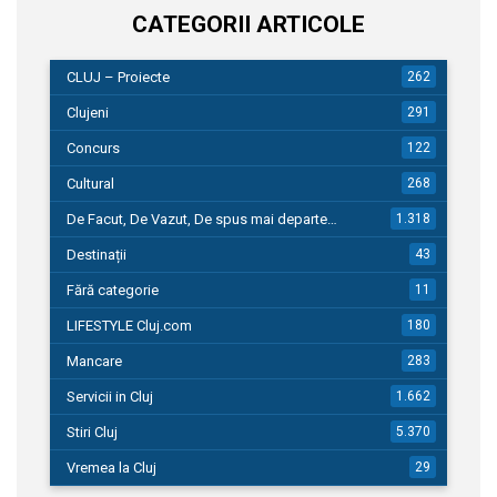
CATEGORII ARTICOLE
CLUJ – Proiecte
262
Clujeni
291
Concurs
122
Cultural
268
De Facut, De Vazut, De spus mai departe…
1.318
Destinații
43
Fără categorie
11
LIFESTYLE Cluj.com
180
Mancare
283
Servicii in Cluj
1.662
Stiri Cluj
5.370
Vremea la Cluj
29