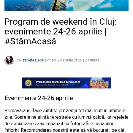
Program de weekend în Cluj:
evenimente 24-26 aprilie |
#StămAcasă
de
Izabela Dabu
|
vineri, 24 aprilie 2020
|
2
Minute
Evenimente 24-26 aprilie
Primăvara își face simțită prezența tot mai mult în ultimele
zile. Soarele ne alintă ferestrele cu lumină caldă, iar rețelele
de socializare s-au împânzit cu fotografiile copacilor
înfloriți. Recomandarea noastră este să vă bucurați, pe cât