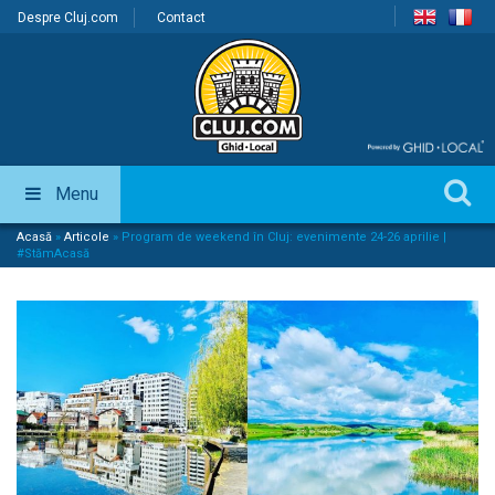
Despre Cluj.com
Contact
Menu
Acasă
»
Articole
»
Program de weekend în Cluj: evenimente 24-26 aprilie |
#StămAcasă