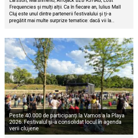
Larsson, Marshmello, Afrojack B2B R3HAB, Lost
Frequencies și mulți alții. Ca în fiecare an, Iulius Mall
Cluj este unul dintre partenerii festivalului și ți-a
pregătit mai multe surprize tematice: dacă vii la…
Peste 40.000 de participanți la Vamos a la Playa
2026. Festivalul și-a consolidat locul în agenda
verii clujene