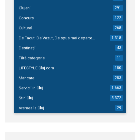
Clujeni
291
Concurs
122
Cultural
268
De Facut, De Vazut, De spus mai departe…
1.318
Destinații
43
Fără categorie
11
LIFESTYLE Cluj.com
180
Mancare
283
Servicii in Cluj
1.663
Stiri Cluj
5.372
Vremea la Cluj
29