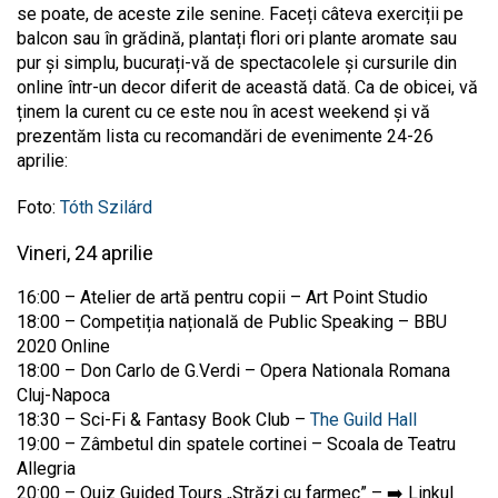
se poate, de aceste zile senine. Faceți câteva exerciții pe
balcon sau în grădină, plantați flori ori plante aromate sau
pur și simplu, bucurați-vă de spectacolele și cursurile din
online într-un decor diferit de această dată. Ca de obicei, vă
ținem la curent cu ce este nou în acest weekend și vă
prezentăm lista cu recomandări de evenimente 24-26
aprilie:
Foto:
Tóth Szilárd
Vineri, 24 aprilie
16:00 – Atelier de artă pentru copii – Art Point Studio
18:00 – Competiția națională de Public Speaking – BBU
2020 Online
18:00 – Don Carlo de G.Verdi – Opera Nationala Romana
Cluj-Napoca
18:30 – Sci-Fi & Fantasy Book Club –
The Guild Hall
19:00 – Zâmbetul din spatele cortinei – Scoala de Teatru
Allegria
20:00 – Quiz Guided Tours „Străzi cu farmec” –
➡️
Linkul