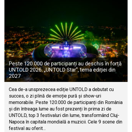
Peste 120.000 de participanți au deschis în forță
UNTOLD 2026. „UNTOLD Star”, tema ediției din
2027
Cea de-a unsprezecea ediție UNTOLD a debutat cu
succes, o zi plină de emoție pură și show-uri
memorabile. Peste 120.000 de participanți din România
și din întreaga lume au fost prezenți în prima zi de
UNTOLD, top 3 festivaluri din lume, transformând Cluj-
Napoca în capitala mondială a muzicii. Cele 9 scene din
festival au oferit…