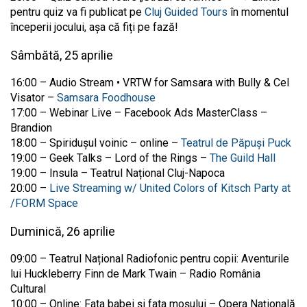
pentru quiz va fi publicat pe
Cluj Guided Tours
în momentul
începerii jocului, așa că fiți pe fază!
Sâmbătă, 25 aprilie
16:00 – Audio Stream • VRTW for Samsara with Bully & Cel
Visator –
Samsara Foodhouse
17:00 – Webinar Live – Facebook Ads MasterClass –
Brandion
18:00 – Spiridușul voinic – online –
Teatrul de Păpuși Puck
19:00 – Geek Talks – Lord of the Rings –
The Guild Hall
19:00 – Insula – Teatrul Național Cluj-Napoca
20:00 –
Live Streaming w/ United Colors of Kitsch Party at
/FORM Space
Duminică, 26 aprilie
09:00 – Teatrul Național Radiofonic pentru copii: Aventurile
lui Huckleberry Finn de Mark Twain – Radio România
Cultural
10:00 – Online: Fata babei și fata moșului – Opera Națională