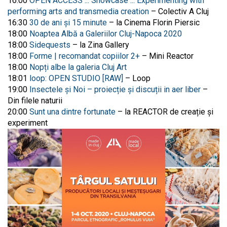
16:00
OPEN ACCESS ::: Showcase ::: Experimenting with
performing arts and transmedia creation
–
Colectiv A Cluj
16:30
30 de ani și 15 minute
– la
Cinema Florin Piersic
18:00
Noaptea Albă a Galeriilor Cluj-Napoca 2020
18:00
Sidequests
– la
Zina Gallery
18:00
Forme | recomandat copiilor 2+
– Mini Reactor
18:00
Nopți albe la galeria Cluj Art
18:01
loop: OPEN STUDIO [RAW]
–
Loop
19:00
Insectele și Noi – proiecție și discuții in aer liber
–
Din filele naturii
20:00
Sunt una dintre fortunate
– la
REACTOR de creație și
experiment