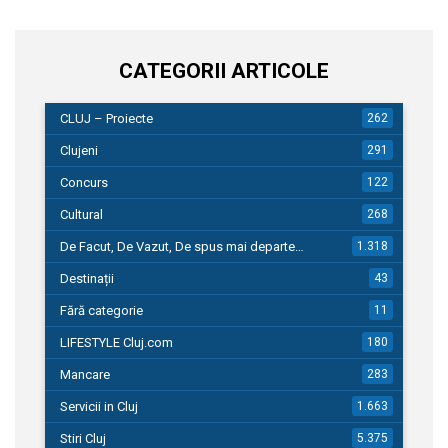
CATEGORII ARTICOLE
CLUJ – Proiecte
262
Clujeni
291
Concurs
122
Cultural
268
De Facut, De Vazut, De spus mai departe…
1.318
Destinații
43
Fără categorie
11
LIFESTYLE Cluj.com
180
Mancare
283
Servicii in Cluj
1.663
Stiri Cluj
5.375