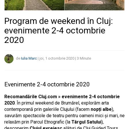
Program de weekend în Cluj:
evenimente 2-4 octombrie
2020
de
Iulia Marc
|
joi, 1 octombrie 2020
|
3
Minute
Evenimente 2-4 octombrie 2020
Recomandările Cluj.com » evenimente 2-4 octombrie
2020
. În primul weekend de Brumărel, explorăm arta
contemporană prin galeriile Clujului (facem
nopți albe
),
savurăm spectacole de teatru pentru oameni mici și mari, ne
relaxăm prin Parcul Etnografic (la
Târgul Satului
),
descoperim
Clujul evreiesc
alături de Cluj Guided Tours,