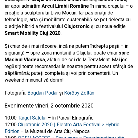
iar apoi admirăm
Arcul Limbii Române
în inima orașului – o
creație a sculptorului Liviu Mocan. Iar pasionații de
tehnologie, artă și mobilitate sustenabilă se pot delecta cu
o ediție hibrid a festivalului
Clujotronic
și cu noua ediție
Smart Mobility Cluj 2020.
Și chiar de-i mai răcoare, încă ne putem îndrepta pașii – în
siguranță – spre zona montană a Clujului, poate chiar
spre
Masivul Vlădeasa
, alături de cei de la TerraMont. Mai jos
regăsiți toate recomandările noastre pentru acest sfârșit de
săptămână; puteți completa și voi prin comentarii. Un
weekend minunat vă dorim!
Fotografii:
Bogdan Podar
și
Kőrősy Zoltán
Evenimente vineri, 2 octombrie 2020
10:00
Târgul Satului
– în Parcul Etnografic
12:00
Clujotronic 2020 | Electro Arts Festival > Hybrid
Edition
– la
Muzeul de Arta Cluj-Napoca