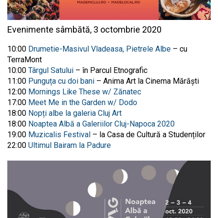
Evenimente sâmbătă, 3 octombrie 2020
10:00
Drumetie-Masivul Vladeasa, Pietrele Albe
– cu
TerraMont
10:00
Târgul Satului
– în Parcul Etnografic
11:00
Punguța cu doi bani
– Anima Art la Cinema Mărăști
12:00
Mornings Like These w/ Zănatec
17:00
Meet Me in the Garden w/ Dodo
18:00
Nopți albe la galeria Cluj Art
18:00
Noaptea Albă a Galeriilor Cluj-Napoca 2020
19:00
Muzicalis Festival
– la Casa de Cultură a Studenților
22:00
Ultimul Bairam la Padure