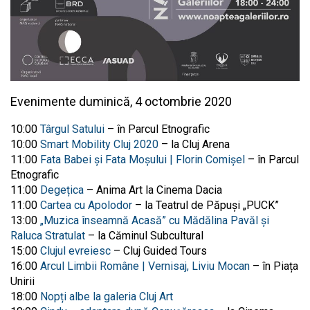
Evenimente duminică, 4 octombrie 2020
10:00
Târgul Satului
– în Parcul Etnografic
10:00
Smart Mobility Cluj 2020
– la Cluj Arena
11:00
Fata Babei și Fata Moşului | Florin Comișel
– în Parcul
Etnografic
11:00
Degețica
– Anima Art la Cinema Dacia
11:00
Cartea cu Apolodor
– la Teatrul de Păpuși „PUCK”
13:00
„Muzica înseamnă Acasă” cu Mădălina Pavăl și
Raluca Stratulat
– la Căminul Subcultural
15:00
Clujul evreiesc
– Cluj Guided Tours
16:00
Arcul Limbii Române | Vernisaj, Liviu Mocan
– în Piața
Unirii
18:00
Nopți albe la galeria Cluj Art