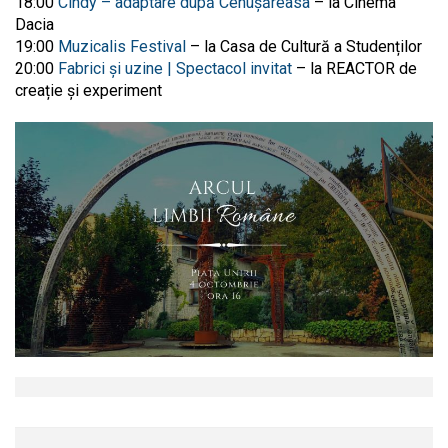
18:00
Cindy – adaptare după Cenușăreasa
– la Cinema
Dacia
19:00
Muzicalis Festival
– la Casa de Cultură a Studenților
20:00
Fabrici și uzine | Spectacol invitat
– la REACTOR de
creație și experiment