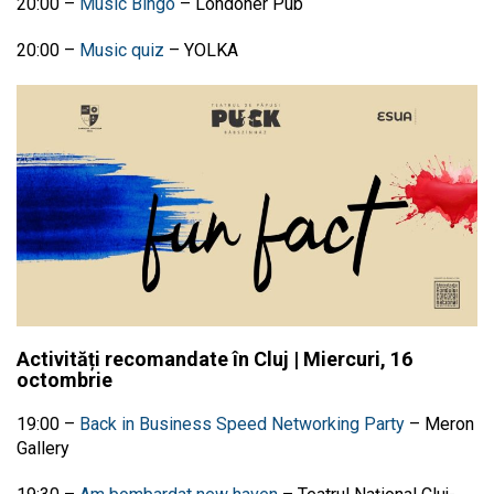
20:00
–
Music Bingo
–
Londoner Pub
20:00
–
Music quiz
–
YOLKA
Activități recomandate în Cluj | Miercuri, 16
octombrie
19:00
–
Back in Business Speed Networking Party
–
Meron
Gallery