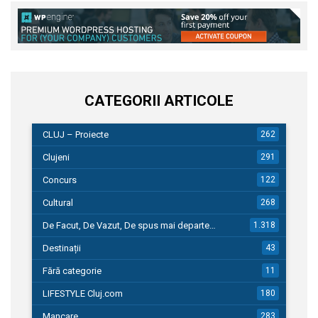
CATEGORII ARTICOLE
CLUJ – Proiecte
262
Clujeni
291
Concurs
122
Cultural
268
De Facut, De Vazut, De spus mai departe…
1.318
Destinații
43
Fără categorie
11
LIFESTYLE Cluj.com
180
Mancare
283