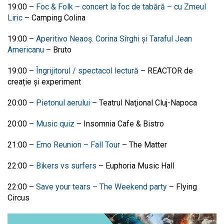
19:00
–
Foc & Folk – concert la foc de tabără – cu Zmeul
Liric
–
Camping Colina
19:00
–
Aperitivo Neaoș.
Corina Sîrghi și Taraful Jean
Americanu
–
Bruto
19:00
–
Îngrijitorul / spectacol lectură
–
REACTOR de
creație și experiment
20:00
–
Pietonul aerului
–
Teatrul Naţional Cluj-Napoca
20:00
–
Music quiz
–
Insomnia Cafe & Bistro
21:00
–
Emo Reunion – Fall Tour
–
The Matter
22:00
–
Bikers vs surfers
–
Euphoria Music Hall
22:00
–
Save your tears – The Weekend party
–
Flying
Circus