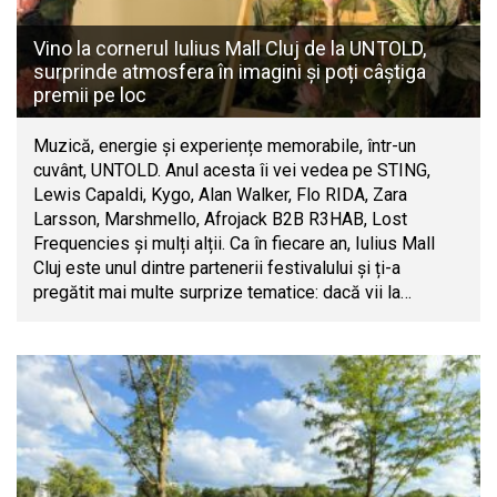
Vino la cornerul Iulius Mall Cluj de la UNTOLD,
surprinde atmosfera în imagini și poți câștiga
premii pe loc
Muzică, energie și experiențe memorabile, într-un
cuvânt, UNTOLD. Anul acesta îi vei vedea pe STING,
Lewis Capaldi, Kygo, Alan Walker, Flo RIDA, Zara
Larsson, Marshmello, Afrojack B2B R3HAB, Lost
Frequencies și mulți alții. Ca în fiecare an, Iulius Mall
Cluj este unul dintre partenerii festivalului și ți-a
pregătit mai multe surprize tematice: dacă vii la…