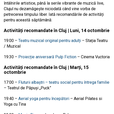
întâlnirile artistice, până la serile vibrante de muzică live,
Clujul nu dezamăgește niciodată când vine vorba de
petrecerea timpului liber. Iată recomandările de activități
pentru această săptămână:
Activități recomandate în Cluj | Luni, 14 octombrie
19:00
–
Teatru muzical original pentru adulți
–
Stația Teatru
/ Muzical
19:30
–
Proiecție aniversară Pulp Fiction
–
Cinema Vuctoria
Activități recomandate în Cluj | Marți, 15
octombrie
17:00
–
Fluturii albaștri – teatru social pentru întrega familie
–
Teatrul de Păpuși „Puck”
19:40
–
Aerial yoga pentru începători
–
Aerial Pilates si
Yoga cu Tina