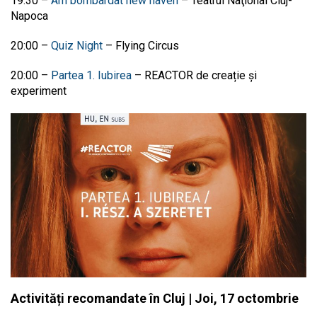
19:30
–
Am bombardat new haven
–
Teatrul Naţional Cluj-
Napoca
20:00
–
Quiz Night
–
Flying Circus
20:00
–
Partea 1. Iubirea
–
REACTOR de creație și
experiment
Activități recomandate în Cluj | Joi, 17 octombrie