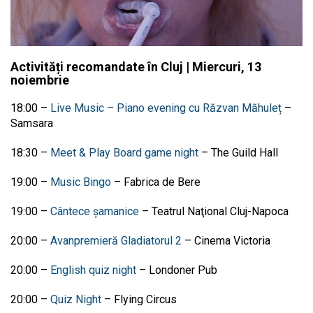
Activități recomandate în Cluj | Miercuri, 13
noiembrie
18:00
–
Live Music – Piano evening cu Răzvan Măhuleț
–
Samsara
18:30
–
Meet & Play Board game night
–
The Guild Hall
19:00
–
Music Bingo
–
Fabrica de Bere
19:00
–
Cântece șamanice
–
Teatrul Naţional Cluj-Napoca
20:00
–
Avanpremieră Gladiatorul 2
–
Cinema Victoria
20:00 –
English quiz night
– Londoner Pub
20:00 –
Quiz Night
– Flying Circus