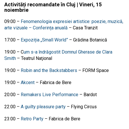
Activități recomandate în Cluj | Vineri, 15
noiembrie
09:00 –
Fenomenologia expresiei artistice: poezie, muzică,
arte vizuale – Conferința anuală
–
Casa Tranzit
17:00 –
Expoziția „Small World”
–
Grădina Botanică
19:00 – C
um s-a îndrăgostit Domnul Gherase de Clara
Smith
–
Teatrul Naţional
19:00 –
Robin and the Backstabbers
– FORM Space
19:00 –
Akcent
– Fabrica de Bere
20:00 –
Remakers Live Performance
– Bardot
22:00 –
A guilty pleasure party
– Flying Circus
23:00 –
Retro Party
– Fabrica de Bere