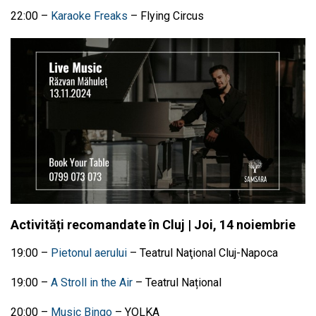
22:00 –
Karaoke Freaks
– Flying Circus
Activități recomandate în Cluj | Joi, 14 noiembrie
19:00 –
Pietonul aerului
–
Teatrul Naţional Cluj-Napoca
19:00
–
A Stroll in the Air
–
Teatrul Național
20:00 –
Music Bingo
– YOLKA