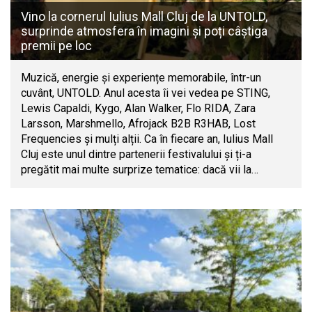
Vino la cornerul Iulius Mall Cluj de la UNTOLD,
surprinde atmosfera în imagini și poți câștiga
premii pe loc
Muzică, energie și experiențe memorabile, într-un
cuvânt, UNTOLD. Anul acesta îi vei vedea pe STING,
Lewis Capaldi, Kygo, Alan Walker, Flo RIDA, Zara
Larsson, Marshmello, Afrojack B2B R3HAB, Lost
Frequencies și mulți alții. Ca în fiecare an, Iulius Mall
Cluj este unul dintre partenerii festivalului și ți-a
pregătit mai multe surprize tematice: dacă vii la…