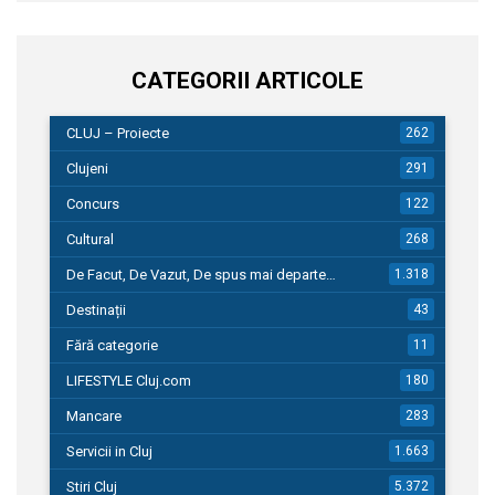
CATEGORII ARTICOLE
CLUJ – Proiecte
262
Clujeni
291
Concurs
122
Cultural
268
De Facut, De Vazut, De spus mai departe…
1.318
Destinații
43
Fără categorie
11
LIFESTYLE Cluj.com
180
Mancare
283
Servicii in Cluj
1.663
Stiri Cluj
5.372