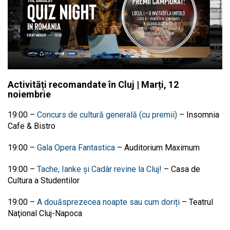
Activități recomandate în Cluj | Marți, 12
noiembrie
19:00 –
Concurs de cultură generală (cu premii)
– Insomnia
Cafe & Bistro
19:00 –
Gala Opera Fantastica
– Auditorium Maximum
19:00 –
Tache, Ianke și Cadâr revine la Cluj!
–
Casa de
Cultura a Studentilor
19:00 –
A douăsprezecea noapte sau cum doriți
–
Teatrul
Naţional Cluj-Napoca