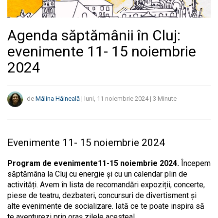
Agenda săptămânii în Cluj:
evenimente 11- 15 noiembrie
2024
de
Mălina Hăineală
|
luni, 11 noiembrie 2024
|
3
Minute
Evenimente 11- 15 noiembrie 2024
Program de evenimente11-15 noiembrie 2024.
Începem
săptămâna la Cluj cu energie și cu un calendar plin de
activități. Avem în lista de recomandări expoziții, concerte,
piese de teatru, dezbateri, concursuri de divertisment și
alte evenimente de socializare. Iată ce te poate inspira să
te aventurezi prin oraș zilele acestea!