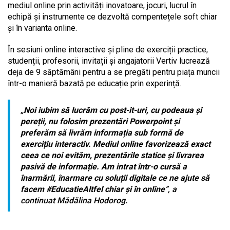
mediul online prin activități inovatoare, jocuri, lucrul în
echipă și instrumente ce dezvoltă compentețele soft chiar
și în varianta online.
În sesiuni online interactive și pline de exerciții practice,
studenții, profesorii, invitații și angajatorii Vertiv lucrează
deja de 9 săptămâni pentru a se pregăti pentru piața muncii
într-o manieră bazată pe educație prin experință.
„
Noi iubim să lucrăm cu post-it-uri, cu podeaua și
pereții, nu folosim prezentări Powerpoint și
preferăm să livrăm informația sub formă de
exercițiu interactiv. Mediul online favorizează exact
ceea ce noi evităm, prezentările statice și livrarea
pasivă de informație. Am intrat într-o cursă a
înarmării, înarmare cu soluții digitale ce ne ajute să
facem #EducatieAltfel chiar și în online
”, a
continuat Mădălina Hodorog.