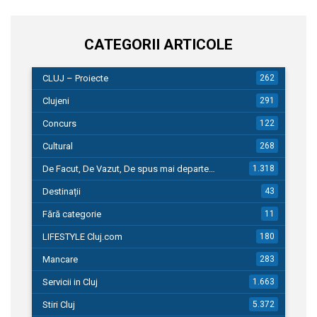
CATEGORII ARTICOLE
CLUJ – Proiecte
262
Clujeni
291
Concurs
122
Cultural
268
De Facut, De Vazut, De spus mai departe…
1.318
Destinații
43
Fără categorie
11
LIFESTYLE Cluj.com
180
Mancare
283
Servicii in Cluj
1.663
Stiri Cluj
5.372