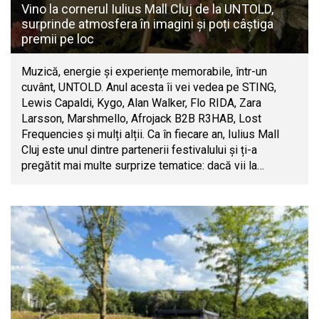
Vino la cornerul Iulius Mall Cluj de la UNTOLD,
surprinde atmosfera în imagini și poți câștiga
premii pe loc
Muzică, energie și experiențe memorabile, într-un
cuvânt, UNTOLD. Anul acesta îi vei vedea pe STING,
Lewis Capaldi, Kygo, Alan Walker, Flo RIDA, Zara
Larsson, Marshmello, Afrojack B2B R3HAB, Lost
Frequencies și mulți alții. Ca în fiecare an, Iulius Mall
Cluj este unul dintre partenerii festivalului și ți-a
pregătit mai multe surprize tematice: dacă vii la…