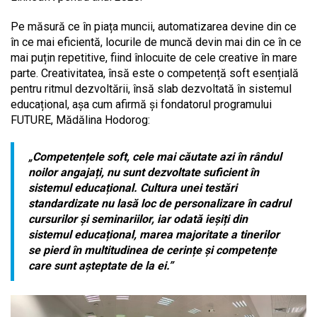
Pe măsură ce în piața muncii, automatizarea devine din ce
în ce mai eficientă, locurile de muncă devin mai din ce în ce
mai puțin repetitive, fiind înlocuite de cele creative în mare
parte. Creativitatea, însă este o competență soft esențială
pentru ritmul dezvoltării, însă slab dezvoltată în sistemul
educațional, așa cum afirmă și fondatorul programului
FUTURE, Mădălina Hodorog:
„
Competențele soft, cele mai căutate azi în rândul
noilor angajați, nu sunt dezvoltate suficient în
sistemul educațional. Cultura unei testări
standardizate nu lasă loc de personalizare în cadrul
cursurilor și seminariilor, iar odată ieșiți din
sistemul educațional, marea majoritate a tinerilor
se pierd în multitudinea de cerințe și competențe
care sunt așteptate de la ei.”