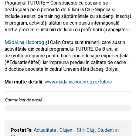
Programul FUTURE – Construiește cu pasiune se
desfășoară pe o perioadă de 6 luni la Cluj-Napoca și
include sesiuni de training săptămânale cu studenții înscriși
în program, activități alături de compania internațională
Vertiv, precum și întâlniri de lucru cu profesorii și angajatorii.
Mădălina Hodorog
și Călin Crețu sunt trainerii care susțin
activitățile din cadrul programului FUTURE. De 8 ani, ei
dezvoltă programe pentru tineri prin educație experiențială
(#EducatieAltfel), iar împreună predau în calitate de cadre
didactice asociate în cadrul Universității Babeș-Bolyai.
Mai multe detalii
:
www.madalinahodorog.ro/future
Comunicat de presă
Postat în:
Actualitate
,
Clujeni
,
Stiri Cluj
,
Student in