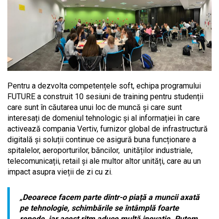
Pentru a dezvolta competențele soft, echipa programului
FUTURE a construit 10 sesiuni de training pentru studenții
care sunt în căutarea unui loc de muncă și care sunt
interesați de domeniul tehnologic și al informației în care
activează compania Vertiv, furnizor global de infrastructură
digitală și soluții continue ce asigură buna funcționare a
spitalelor, aeroporturilor, băncilor, unităților industriale,
telecomunicații, retail și ale multor altor unități, care au un
impact asupra vieții de zi cu zi.
„
Deoarece facem parte dintr-o piață a muncii axată
pe tehnologie, schimbările se întâmplă foarte
repede, iar acest ritm aduce multă inovație. Putem