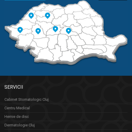
SERVICII
Cabinet Stomatologic Cluj
Centru Medical
Hernie de disc
Dermatologie Cluj