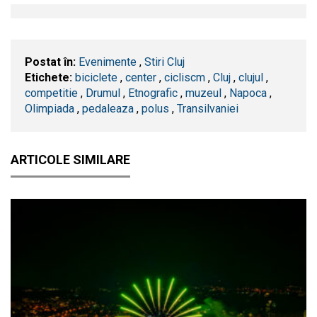
Postat în:
Evenimente
,
Stiri Cluj
Etichete:
biciclete
,
center
,
cicliscm
,
​Cluj
,
clujul
,
competitie
,
Drumul
,
Etnografic
,
muzeul
,
Napoca
,
Olimpiada
,
pedaleaza
,
polus
,
Transilvaniei
ARTICOLE SIMILARE