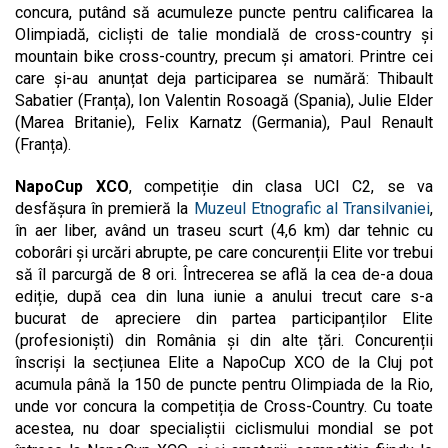
concura, putând să acumuleze puncte pentru calificarea la
Olimpiadă, cicliști de talie mondială de cross-country și
mountain bike cross-country, precum și amatori. Printre cei
care și-au anunțat deja participarea se numără: Thibault
Sabatier (Franța), Ion Valentin Rosoagă (Spania), Julie Elder
(Marea Britanie), Felix Karnatz (Germania), Paul Renault
(Franța).
NapoCup XCO
, competiție din clasa UCI C2, se va
desfășura în premieră la
Muzeul Etnografic al Transilvaniei
,
în aer liber, având un traseu scurt (4,6 km) dar tehnic cu
coborâri și urcări abrupte, pe care concurenții Elite vor trebui
să îl parcurgă de 8 ori. Întrecerea se află la cea de-a doua
ediție, după cea din luna iunie a anului trecut care s-a
bucurat de apreciere din partea participanților Elite
(profesioniști) din România și din alte țări. Concurenții
înscriși la secțiunea Elite a NapoCup XCO de la Cluj pot
acumula până la 150 de puncte pentru Olimpiada de la Rio,
unde vor concura la competiția de Cross-Country. Cu toate
acestea, nu doar specialiștii ciclismului mondial se pot