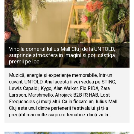
Vino la cornerul Iulius Mall Cluj de la UNTOLD,
surprinde atmosfera în imagini și poți câștiga
premii pe loc
Muzică, energie și experiențe memorabile, într-un
cuvânt, UNTOLD. Anul acesta îi vei vedea pe STING,
Lewis Capaldi, Kygo, Alan Walker, Flo RIDA, Zara
Larsson, Marshmello, Afrojack B2B R3HAB, Lost
Frequencies și mulți alții. Ca în fiecare an, Iulius Mall
Cluj este unul dintre partenerii festivalului și ți-a
pregătit mai multe surprize tematice: dacă vii la…