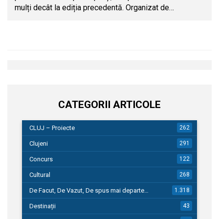
mulți decât la ediția precedentă. Organizat de…
CATEGORII ARTICOLE
CLUJ – Proiecte
262
Clujeni
291
Concurs
122
Cultural
268
De Facut, De Vazut, De spus mai departe…
1.318
Destinații
43