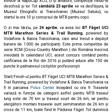
întrece la NapoCup XCO, ci și amatorii, competiția fiindu-le
deschisă și lor. Tot
sâmbătă 23 aprilie
se va desfășura, la
Muzeul Etnografic al Transilvaniei (Muzeul Satului), cu
startul la ora 10 și concursul de MTB pentru copii.
O zi mai târziu, pe
24 aprilie
, va avea loc
BT Făget UCI
MTB Marathon Series & Trail Running
, powered by
Vodafone & Banca Transilvania, care anul trecut a depășit
bariera de 1.000 de participanți. Este prima competiție de
serie XCM (Cross-Country Marathon ) din România înscrisă
vreodată în calendarul UCI, acest concurs contând pentru
calificarea de la Rio din 2016 și putând aduce alte 150 de
puncte în palmaresul cicliștilor profesioniști.
Start/Finish-ul pentru BT Făget UCI MTB Marathon Series &
Trail Running, powered by Vodafone & Banca Transilvania va
fi în parcarea
Polus Center
începând cu ora 9. Traseele
variază in funcție de categorii astfel: pentru MTB traseul
lung este de 70 km și traseul scurt de 26 km, iar pentru
alergătorii montani traseele sunt semimaraton de 26 km și
cross de 11 km, toate fiind în Pădurea Făget. Tot duminică