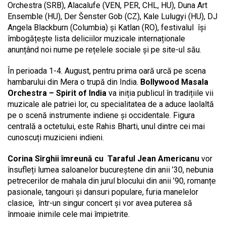
Orchestra (SRB), Alacalufe (VEN, PER, CHL, HU), Duna Art
Ensemble (HU), Der Šenster Gob (CZ), Kale Lulugyi (HU), DJ
Angela Blackburn (Columbia) și Katlan (RO), festivalul își
îmbogățește lista deliciilor muzicale internaționale
anunțând noi nume pe rețelele sociale și pe site-ul său.
În perioada 1-4. August, pentru prima oară urcă pe scena
hambarului din Mera o trupă din India.
Bollywood Masala
Orchestra – Spirit of India
va iniția publicul în tradițiile vii
muzicale ale patriei lor, cu specialitatea de a aduce laolaltă
pe o scenă instrumente indiene și occidentale. Figura
centrală a octetului, este Rahis Bharti, unul dintre cei mai
cunoscuți muzicieni indieni.
Corina Sîrghii îmreună cu Taraful Jean Americanu
vor
însufleți lumea saloanelor bucureștene din anii ’30, nebunia
petrecerilor de mahala din jurul blocului din anii ’90, romanțe
pasionale, tangouri și dansuri populare, furia manelelor
clasice, într-un singur concert și vor avea puterea să
înmoaie inimile cele mai împietrite.