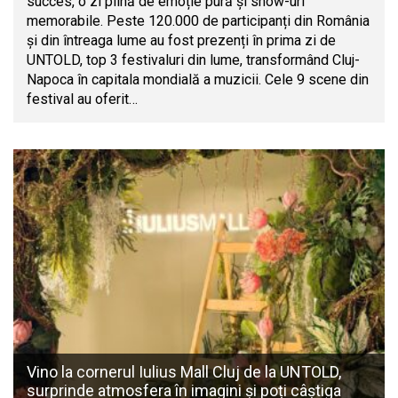
succes, o zi plină de emoție pură și show-uri
memorabile. Peste 120.000 de participanți din România
și din întreaga lume au fost prezenți în prima zi de
UNTOLD, top 3 festivaluri din lume, transformând Cluj-
Napoca în capitala mondială a muzicii. Cele 9 scene din
festival au oferit…
Vino la cornerul Iulius Mall Cluj de la UNTOLD,
surprinde atmosfera în imagini și poți câștiga