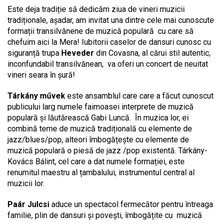
Este deja tradiție să dedicăm ziua de vineri muzicii
tradiționale, așadar, am invitat una dintre cele mai cunoscute
formații transilvănene de muzică populară cu care să
chefuim aici la Mera! Iubitorii caselor de dansuri cunosc cu
siguranță trupa
Heveder
din Covasna, al cărui stil autentic,
inconfundabil transilvănean, va oferi un concert de neuitat
vineri seara în șură!
Tárkány művek
este ansamblul care care a făcut cunoscut
publicului larg numele faimoasei interprete de muzică
populară și lăutărească Gabi Luncă. În muzica lor, ei
combină teme de muzică tradițională cu elemente de
jazz/blues/pop, alteori îmbogățește cu elemente de
muzică populară o piesă de jazz /pop existentă. Tárkány-
Kovács Bálint, cel care a dat numele formației, este
renumitul maestru al țambalului, instrumentul central al
muzicii lor.
Paár Julcsi
aduce un spectacol fermecător pentru întreaga
familie, plin de dansuri și povești, îmbogățite cu muzică