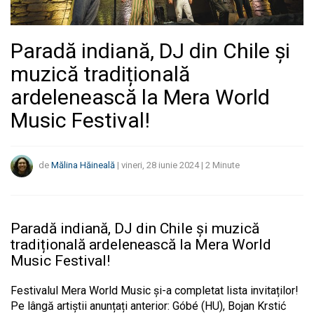
Paradă indiană, DJ din Chile și
muzică tradițională
ardelenească la Mera World
Music Festival!
de
Mălina Hăineală
|
vineri, 28 iunie 2024
|
2
Minute
Paradă indiană, DJ din Chile și muzică
tradițională ardelenească la Mera World
Music Festival!
Festivalul Mera World Music și-a completat lista invitaților!
Pe lângă artiștii anunțați anterior: Góbé (HU), Bojan Krstić