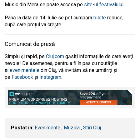
Music din Mera se poate accesa pe
site-ul festivalului
.
Până la data de 14. Iulie se pot cumpăra
bilete
reduse,
după care prețul va crește.
Comunicat de presă
Simplu și rapid, pe
Cluj.com
găsiți informațiile de care aveți
nevoie! De asemenea, pentru a fi în pas cu noutățile
și
evenimentele
din Cluj, vă invităm să ne urmăriți și
pe
Facebook
și
Instagram.
Postat în:
Evenimente
,
Muzica
,
Stiri Cluj