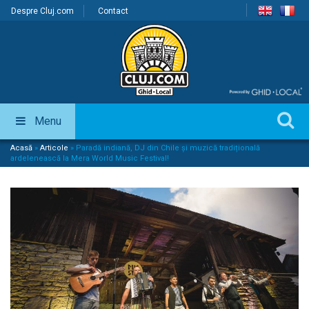
Despre Cluj.com
Contact
Menu
Acasă
»
Articole
»
Paradă indiană, DJ din Chile și muzică tradițională
ardelenească la Mera World Music Festival!