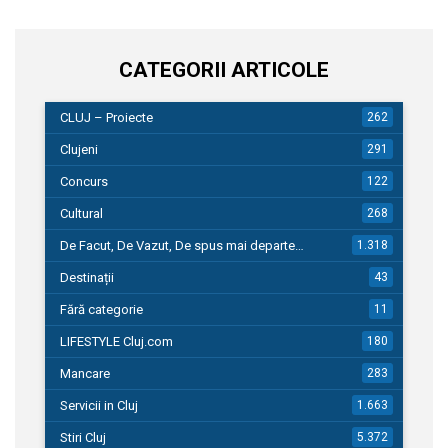
CATEGORII ARTICOLE
CLUJ – Proiecte
262
Clujeni
291
Concurs
122
Cultural
268
De Facut, De Vazut, De spus mai departe…
1.318
Destinații
43
Fără categorie
11
LIFESTYLE Cluj.com
180
Mancare
283
Servicii in Cluj
1.663
Stiri Cluj
5.372