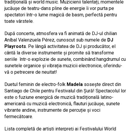
tradițională și world music. Muzicienii talentați, momentele
jucăușe de teatru-dans pline de energie îi vor purta pe
spectatori într-o lume magică de basm, perfectă pentru
toate vârstele.
După concerte, atmosfera va fi animată de DJ-ul chilian
Aníbal Valenzuela Pérez, cunoscut sub numele de
DJ
Playroots
. Pe lângă activitatea de DJ și producător, el
cântă la diverse instrumente și promite să transforme
seriile într-o explozie de sunete, combinând hangdrumul cu
sunetele organice și vibrația muzicii electronice, oferindu-
vă o petrecere de neuitat!
Duetul feminin de electro-folk
Madela
sosește direct din
Santiago de Chile pentru Festivalul din Șură! Spectacolul lor
este o fuziune energică de muzică tradițională latino-
americană cu muzică electronică, flauturi jucăușe, sunete
vibrante andine, instrumente de percuție și voci
fermecătoare.
Lista completă de artiști interpreți ai Festivalului World