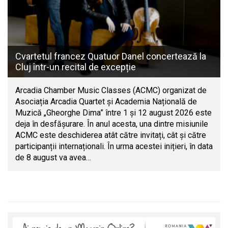
Cvartetul francez Quatuor Danel concertează la
Cluj într-un recital de excepție
Arcadia Chamber Music Classes (ACMC) organizat de
Asociația Arcadia Quartet și Academia Națională de
Muzică „Gheorghe Dima” între 1 și 12 august 2026 este
deja în desfășurare. În anul acesta, una dintre misiunile
ACMC este deschiderea atât către invitați, cât și către
participanții internaționali. În urma acestei inițieri, în data
de 8 august va avea…