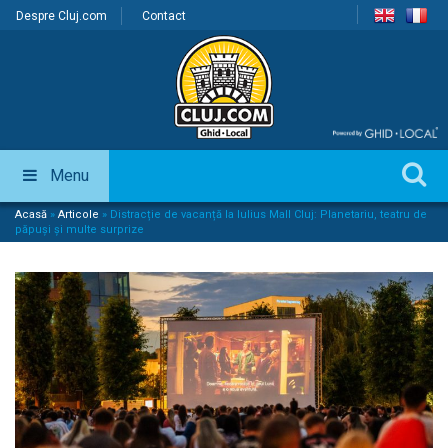
Despre Cluj.com
Contact
Menu
Acasă
»
Articole
»
Distracție de vacanță la Iulius Mall Cluj: Planetariu, teatru de
păpuși și multe surprize