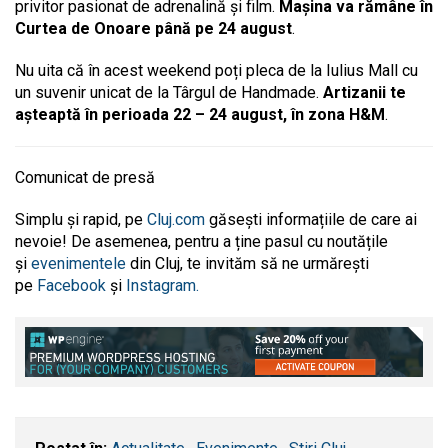
privitor pasionat de adrenalină și film.
Mașina va rămâne în
Curtea de Onoare până pe 24 august
.
Nu uita că în acest weekend poți pleca de la Iulius Mall cu
un suvenir unicat de la Târgul de Handmade.
Artizanii te
așteaptă în perioada 22 – 24 august, în zona H&M
.
Comunicat de presă
Simplu și rapid, pe
Cluj.com
găsești informațiile de care ai
nevoie! De asemenea, pentru a ține pasul cu noutățile
și
evenimentele
din Cluj, te invităm să ne urmărești
pe
Facebook
și
Instagram.