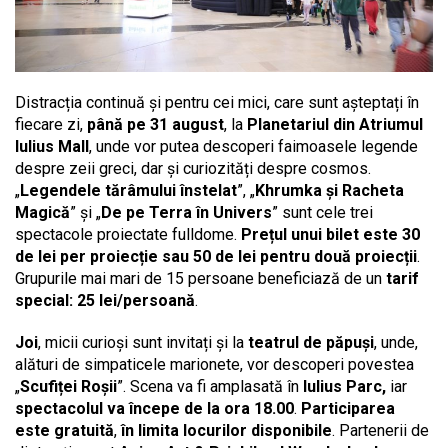
Distracția continuă și pentru cei mici, care sunt așteptați în
fiecare zi,
până pe 31 august
, la
Planetariul din Atriumul
Iulius Mall
, unde vor putea descoperi faimoasele legende
despre zeii greci, dar și curiozități despre cosmos.
„
Legendele tărâmului înstelat
”, „
Khrumka și Racheta
Magică
” și „
De pe Terra în Univers
” sunt cele trei
spectacole proiectate fulldome.
Prețul unui bilet este 30
de lei per proiecție sau 50 de lei pentru două proiecții
.
Grupurile mai mari de 15 persoane beneficiază de un
tarif
special: 25 lei/persoană
.
Joi
, micii curioși sunt invitați și la
teatrul de păpuși
, unde,
alături de simpaticele marionete, vor descoperi povestea
„
Scufiței Roșii
”. Scena va fi amplasată în
Iulius Parc,
iar
spectacolul va începe de la ora 18.00
.
Participarea
este gratuită
,
în limita locurilor disponibile
. Partenerii de