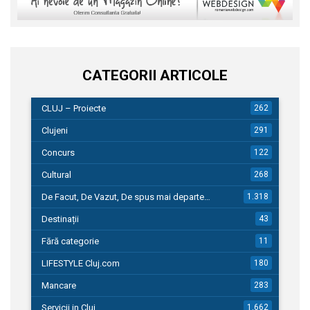
CATEGORII ARTICOLE
CLUJ – Proiecte
262
Clujeni
291
Concurs
122
Cultural
268
De Facut, De Vazut, De spus mai departe…
1.318
Destinații
43
Fără categorie
11
LIFESTYLE Cluj.com
180
Mancare
283
Servicii in Cluj
1.662