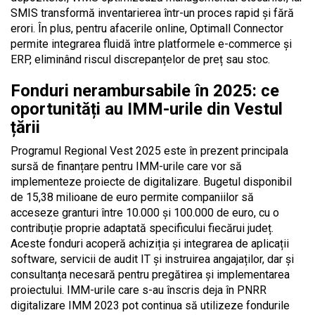
SMIS transformă inventarierea într-un proces rapid și fără
erori. În plus, pentru afacerile online, Optimall Connector
permite integrarea fluidă între platformele e-commerce și
ERP, eliminând riscul discrepanțelor de preț sau stoc.
Fonduri nerambursabile în 2025: ce
oportunități au IMM-urile din Vestul
țării
Programul Regional Vest 2025 este în prezent principala
sursă de finanțare pentru IMM-urile care vor să
implementeze proiecte de digitalizare. Bugetul disponibil
de 15,38 milioane de euro permite companiilor să
acceseze granturi între 10.000 și 100.000 de euro, cu o
contribuție proprie adaptată specificului fiecărui județ.
Aceste fonduri acoperă achiziția și integrarea de aplicații
software, servicii de audit IT și instruirea angajaților, dar și
consultanța necesară pentru pregătirea și implementarea
proiectului. IMM-urile care s-au înscris deja în PNRR
digitalizare IMM 2023 pot continua să utilizeze fondurile