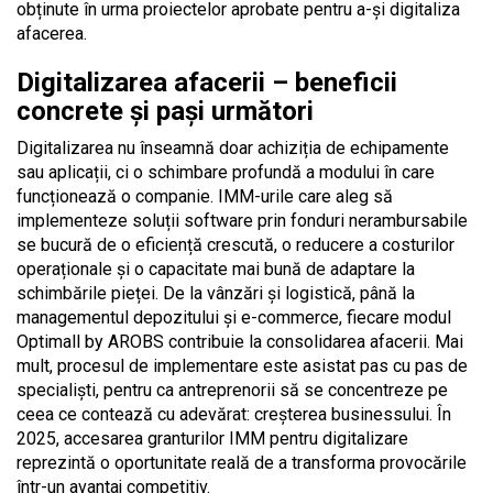
obținute în urma proiectelor aprobate pentru a-și digitaliza
afacerea.
Digitalizarea afacerii – beneficii
concrete și pași următori
Digitalizarea nu înseamnă doar achiziția de echipamente
sau aplicații, ci o schimbare profundă a modului în care
funcționează o companie. IMM-urile care aleg să
implementeze soluții software prin fonduri nerambursabile
se bucură de o eficiență crescută, o reducere a costurilor
operaționale și o capacitate mai bună de adaptare la
schimbările pieței. De la vânzări și logistică, până la
managementul depozitului și e-commerce, fiecare modul
Optimall by AROBS contribuie la consolidarea afacerii. Mai
mult, procesul de implementare este asistat pas cu pas de
specialiști, pentru ca antreprenorii să se concentreze pe
ceea ce contează cu adevărat: creșterea businessului. În
2025, accesarea granturilor IMM pentru digitalizare
reprezintă o oportunitate reală de a transforma provocările
într-un avantaj competitiv.