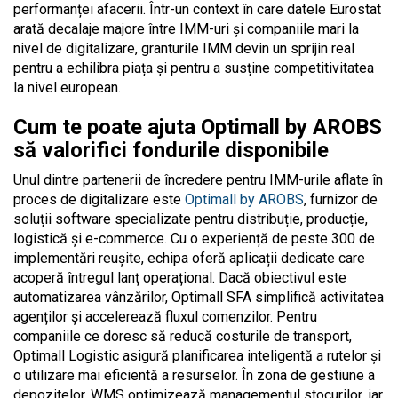
performanței afacerii. Într-un context în care datele Eurostat
arată decalaje majore între IMM-uri și companiile mari la
nivel de digitalizare, granturile IMM devin un sprijin real
pentru a echilibra piața și pentru a susține competitivitatea
la nivel european.
Cum te poate ajuta Optimall by AROBS
să valorifici fondurile disponibile
Unul dintre partenerii de încredere pentru IMM-urile aflate în
proces de digitalizare este
Optimall by AROBS
, furnizor de
soluții software specializate pentru distribuție, producție,
logistică și e-commerce. Cu o experiență de peste 300 de
implementări reușite, echipa oferă aplicații dedicate care
acoperă întregul lanț operațional. Dacă obiectivul este
automatizarea vânzărilor, Optimall SFA simplifică activitatea
agenților și accelerează fluxul comenzilor. Pentru
companiile ce doresc să reducă costurile de transport,
Optimall Logistic asigură planificarea inteligentă a rutelor și
o utilizare mai eficientă a resurselor. În zona de gestiune a
depozitelor, WMS optimizează managementul stocurilor, iar