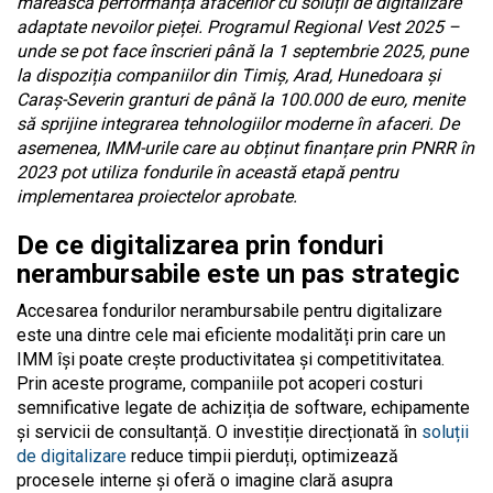
mărească performanța afacerilor cu soluții de digitalizare
adaptate nevoilor pieței. Programul Regional Vest 2025 –
unde se pot face înscrieri până la 1 septembrie 2025, pune
la dispoziția companiilor din Timiș, Arad, Hunedoara și
Caraș-Severin granturi de până la 100.000 de euro, menite
să sprijine integrarea tehnologiilor moderne în afaceri. De
asemenea, IMM-urile care au obținut finanțare prin PNRR în
2023 pot utiliza fondurile în această etapă pentru
implementarea proiectelor aprobate.
De ce digitalizarea prin fonduri
nerambursabile este un pas strategic
Accesarea fondurilor nerambursabile pentru digitalizare
este una dintre cele mai eficiente modalități prin care un
IMM își poate crește productivitatea și competitivitatea.
Prin aceste programe, companiile pot acoperi costuri
semnificative legate de achiziția de software, echipamente
și servicii de consultanță. O investiție direcționată în
soluții
de digitalizare
reduce timpii pierduți, optimizează
procesele interne și oferă o imagine clară asupra