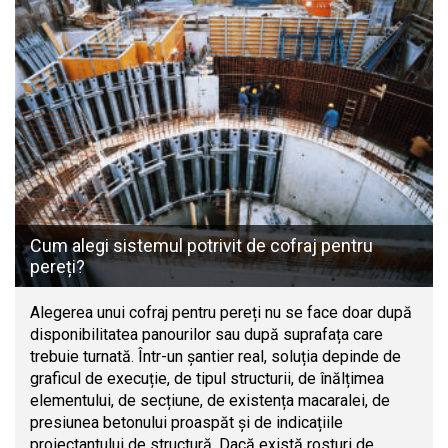
Cum alegi sistemul potrivit de cofraj pentru
pereți?
Alegerea unui cofraj pentru pereți nu se face doar după
disponibilitatea panourilor sau după suprafața care
trebuie turnată. Într-un șantier real, soluția depinde de
graficul de execuție, de tipul structurii, de înălțimea
elementului, de secțiune, de existența macaralei, de
presiunea betonului proaspăt și de indicațiile
proiectantului de structură. Dacă există rosturi de