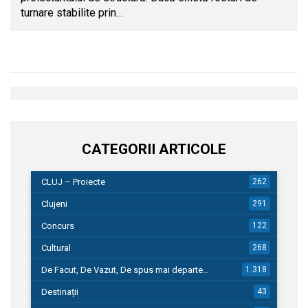
turnare stabilite prin…
CATEGORII ARTICOLE
CLUJ – Proiecte
262
Clujeni
291
Concurs
122
Cultural
268
De Facut, De Vazut, De spus mai departe…
1.318
Destinații
43