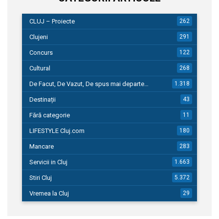
CLUJ – Proiecte
262
Clujeni
291
Concurs
122
Cultural
268
De Facut, De Vazut, De spus mai departe…
1.318
Destinații
43
Fără categorie
11
LIFESTYLE Cluj.com
180
Mancare
283
Servicii in Cluj
1.663
Stiri Cluj
5.372
Vremea la Cluj
29