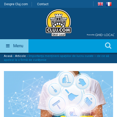
Despre Cluj.com
Contact
Menu
Acasă
»
Articole
»
Importanța menținerii spațiilor de lucru curate – de ce să
apelezi la o firmă de curățenie