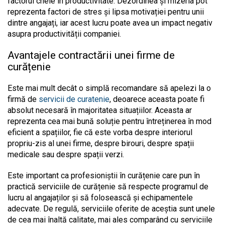
factorul cheie în productivitate. Dezordinea și mizeria pot
reprezenta factori de stres și lipsa motivației pentru unii
dintre angajați, iar acest lucru poate avea un impact negativ
asupra productivității companiei.
Avantajele contractării unei firme de
curățenie
Este mai mult decât o simplă recomandare să apelezi la o
firmă de
servicii de curatenie
, deoarece aceasta poate fi
absolut necesară în majoritatea situațiilor. Aceasta ar
reprezenta cea mai bună soluție pentru întreținerea în mod
eficient a spațiilor, fie că este vorba despre interiorul
propriu-zis al unei firme, despre birouri, despre spații
medicale sau despre spații verzi.
Este important ca profesioniștii în curățenie care pun în
practică serviciile de curățenie să respecte programul de
lucru al angajaților și să folosească și echipamentele
adecvate. De regulă, serviciile oferite de aceștia sunt unele
de cea mai înaltă calitate, mai ales comparând cu serviciile