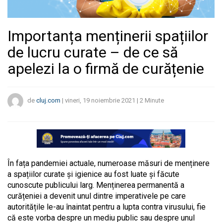
Importanța menținerii spațiilor
de lucru curate – de ce să
apelezi la o firmă de curățenie
de
cluj.com
|
vineri, 19 noiembrie 2021
|
2
Minute
În fața pandemiei actuale, numeroase măsuri de menținere
a spațiilor curate și igienice au fost luate și făcute
cunoscute publicului larg. Menținerea permanentă a
curățeniei a devenit unul dintre imperativele pe care
autoritățile le-au înaintat pentru a lupta contra virusului, fie
că este vorba despre un mediu public sau despre unul