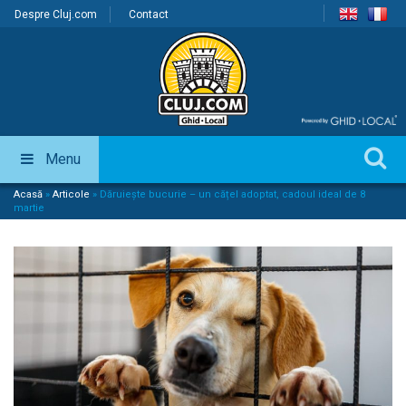
Despre Cluj.com
Contact
Menu
Acasă
»
Articole
»
Dăruiește bucurie – un cățel adoptat, cadoul ideal de 8
martie