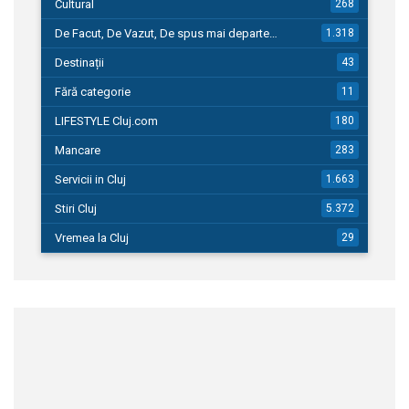
Cultural
268
De Facut, De Vazut, De spus mai departe…
1.318
Destinații
43
Fără categorie
11
LIFESTYLE Cluj.com
180
Mancare
283
Servicii in Cluj
1.663
Stiri Cluj
5.372
Vremea la Cluj
29