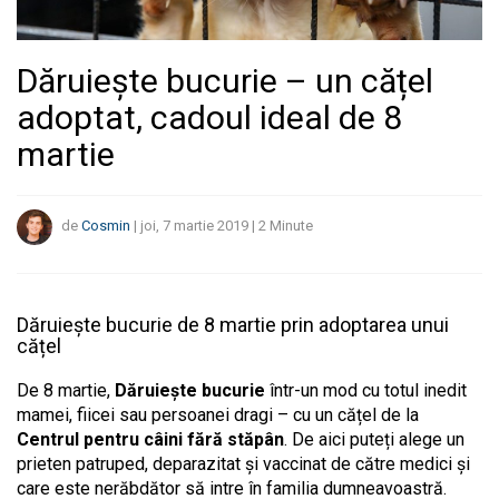
Dăruiește bucurie – un cățel
adoptat, cadoul ideal de 8
martie
de
Cosmin
|
joi, 7 martie 2019
|
2
Minute
Dăruiește bucurie de 8 martie prin adoptarea unui
cățel
De 8 martie,
Dăruiește bucurie
într-un mod cu totul inedit
mamei, fiicei sau persoanei dragi – cu un cățel de la
Centrul pentru câini fără stăpân
. De aici puteți alege un
prieten patruped, deparazitat și vaccinat de către medici și
care este nerăbdător să intre în familia dumneavoastră.