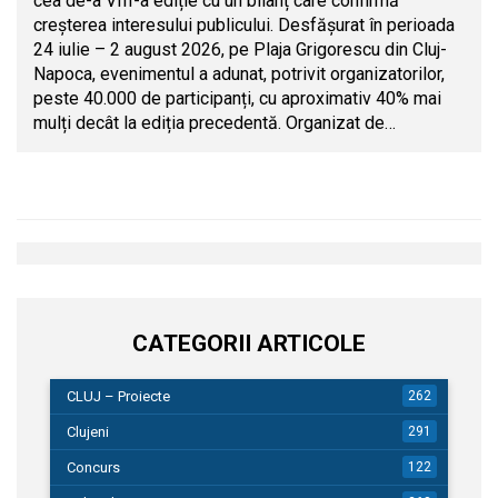
cea de-a VIII-a ediție cu un bilanț care confirmă
creșterea interesului publicului. Desfășurat în perioada
24 iulie – 2 august 2026, pe Plaja Grigorescu din Cluj-
Napoca, evenimentul a adunat, potrivit organizatorilor,
peste 40.000 de participanți, cu aproximativ 40% mai
mulți decât la ediția precedentă. Organizat de…
CATEGORII ARTICOLE
CLUJ – Proiecte
262
Clujeni
291
Concurs
122