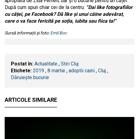
apropiată de Ziua Femeii, dar și o bucurie pentru un cățel.
După cum spun chiar cei de la centru:
”Dai like fotografiilor
cu căței, pe Facebook? Dă like și unui câine adevărat,
care o va face fericită pe soția, iubita sau fiica ta!”
Sursă informații și foto:
Emil Boc
Postat în:
Actualitate
,
Stiri Cluj
Etichete:
2019
,
8 martie
,
adoptii caini
,
​Cluj
,
Dăruiește bucurie
ARTICOLE SIMILARE