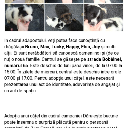
În cadrul adăpostului, veți putea face cunoștință cu
drăgălașii
Bruno, Max, Lucky, Happy, Elsa, Joy
și mulți
alții. Ei sunt nerăbdători să cunoască oameni noi și (de ce
nu) o nouă familie. Centrul se găsește pe
strada Bobâlnei,
numărul 65
. Este deschis de luni până vineri, de la 07:00 la
15:00. În zilele de miercuri, centrul este deschis între orele
07:00 și 17:00. Pentru adopția unui cățel, este necesară
prezentarea unui act de identitate, adeverința de angajat și
un act de spațiu.
Adopția unui cățel din cadrul campaniei Dăruiește bucurie
poate însemna o surpriză plăcută pentru o persoană