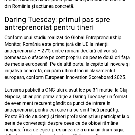
din România și acțiunea concretă.
Daring Tuesday: primul pas spre
antreprenoriat pentru tineri
Conform unui studiu realizat de Global Entrepreneurship
Monitor, România este prima țară din UE la intenții
antreprenoriale – 27% dintre români declară că vor să
pornească o afacere pe cont propriu, de peste două ori față
de media europeană. Pe de altă parte, la capitolul inovare și
inițiativă concretă, ocupăm ultimul loc în clasamentul
european, conform European Innovation Scoreboard 2025.
Lansarea publică a ONG-ului a avut loc pe 31 martie, la Cluj-
Napoca, chiar prin prima ediție a Daring Tuesday: un format
de eveniment recurent gândit ca punct de intrare în
antreprenoriat pentru cei care nu se simt încă pregătiți.
Peste 80 de studenți și tineri profesioniști au participat la o
serie de conversații despre ceea ce de obicei rămâne
nespus: frica de eșec, presiunea de a urma un drum sigur,