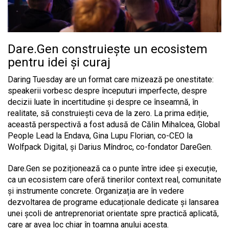
Dare.Gen construiește un ecosistem
pentru idei și curaj
Daring Tuesday are un format care mizează pe onestitate:
speakerii vorbesc despre începuturi imperfecte, despre
decizii luate în incertitudine și despre ce înseamnă, în
realitate, să construiești ceva de la zero. La prima ediție,
această perspectivă a fost adusă de Călin Mihalcea, Global
People Lead la Endava, Gina Lupu Florian, co-CEO la
Wolfpack Digital, și Darius Mîndroc, co-fondator DareGen.
Dare.Gen se poziționează ca o punte între idee și execuție,
ca un ecosistem care oferă tinerilor context real, comunitate
și instrumente concrete. Organizația are în vedere
dezvoltarea de programe educaționale dedicate și lansarea
unei școli de antreprenoriat orientate spre practică aplicată,
care ar avea loc chiar în toamna anului acesta.