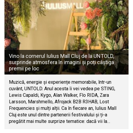
Vino la cornerul Iulius Mall Cluj de la UNTOLD,
surprinde atmosfera în imagini și poți câștiga
premii pe loc
Muzică, energie și experiențe memorabile, într-un
cuvânt, UNTOLD. Anul acesta îi vei vedea pe STING,
Lewis Capaldi, Kygo, Alan Walker, Flo RIDA, Zara
Larsson, Marshmello, Afrojack B2B R3HAB, Lost
Frequencies și mulți alții. Ca în fiecare an, Iulius Mall
Cluj este unul dintre partenerii festivalului și ți-a
pregătit mai multe surprize tematice: dacă vii la…