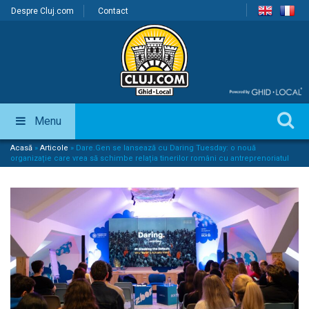
Despre Cluj.com
Contact
Menu
Acasă
»
Articole
»
Dare.Gen se lansează cu Daring Tuesday: o nouă
organizație care vrea să schimbe relația tinerilor români cu antreprenoriatul