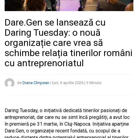
Dare.Gen se lansează cu
Daring Tuesday: o nouă
organizație care vrea să
schimbe relația tinerilor români
cu antreprenoriatul
de
Diana Cîmpean
|
luni, 6 aprilie 2026
|
3
Minute
Daring Tuesday, o inițiativă dedicată tinerilor pasionați de
antreprenoriat, dar care nu se simt încă pregătiți, a avut loc
în premieră pe 31 martie, în Cluj-Napoca. Inițiativa aparține
Dare.Gen, o organizație recent fondată, cu scopul de a
reduce distanța dintre potențialul antreprenorial al tinerilor