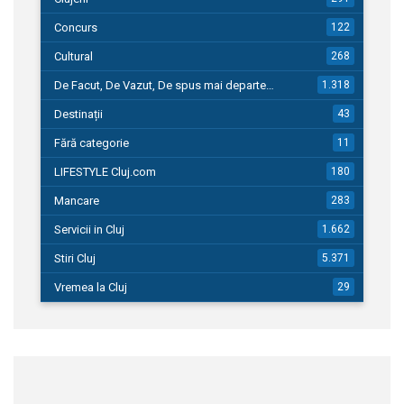
Concurs
122
Cultural
268
De Facut, De Vazut, De spus mai departe…
1.318
Destinații
43
Fără categorie
11
LIFESTYLE Cluj.com
180
Mancare
283
Servicii in Cluj
1.662
Stiri Cluj
5.371
Vremea la Cluj
29