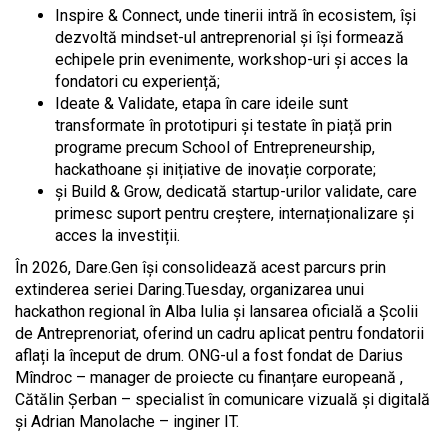
Inspire & Connect, unde tinerii intră în ecosistem, își
dezvoltă mindset-ul antreprenorial și își formează
echipele prin evenimente, workshop-uri și acces la
fondatori cu experiență;
Ideate & Validate, etapa în care ideile sunt
transformate în prototipuri și testate în piață prin
programe precum School of Entrepreneurship,
hackathoane și inițiative de inovație corporate;
și Build & Grow, dedicată startup-urilor validate, care
primesc suport pentru creștere, internaționalizare și
acces la investiții.
În 2026, Dare.Gen își consolidează acest parcurs prin
extinderea seriei Daring.Tuesday, organizarea unui
hackathon regional în Alba Iulia și lansarea oficială a Școlii
de Antreprenoriat, oferind un cadru aplicat pentru fondatorii
aflați la început de drum. ONG-ul a fost fondat de Darius
Mîndroc – manager de proiecte cu finanțare europeană ,
Cătălin Șerban – specialist în comunicare vizuală și digitală
și Adrian Manolache – inginer IT.