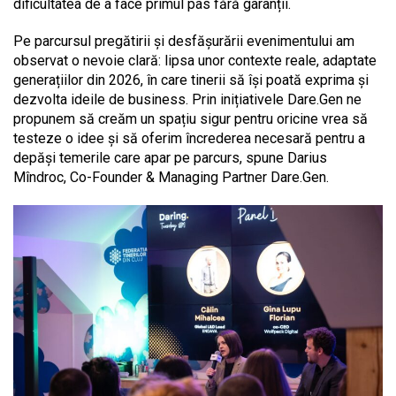
dificultatea de a face primul pas fără garanții.
Pe parcursul pregătirii și desfășurării evenimentului am
observat o nevoie clară: lipsa unor contexte reale, adaptate
generațiilor din 2026, în care tinerii să își poată exprima și
dezvolta ideile de business. Prin inițiativele Dare.Gen ne
propunem să creăm un spațiu sigur pentru oricine vrea să
testeze o idee și să oferim încrederea necesară pentru a
depăși temerile care apar pe parcurs, spune Darius
Mîndroc, Co-Founder & Managing Partner Dare.Gen.