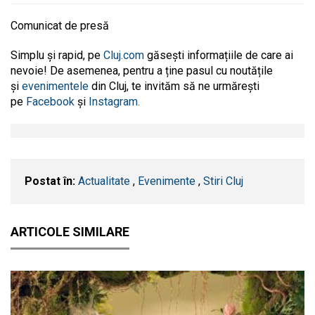
Comunicat de presă
Simplu și rapid, pe
Cluj.com
găsești informațiile de care ai
nevoie! De asemenea, pentru a ține pasul cu noutățile
și
evenimentele
din Cluj, te invităm să ne urmărești
pe
Facebook
și
Instagram.
Postat în:
Actualitate
,
Evenimente
,
Stiri Cluj
ARTICOLE SIMILARE