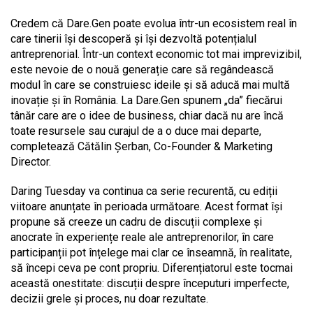
Credem că Dare.Gen poate evolua într-un ecosistem real în
care tinerii își descoperă și își dezvoltă potențialul
antreprenorial. Într-un context economic tot mai imprevizibil,
este nevoie de o nouă generație care să regândească
modul în care se construiesc ideile și să aducă mai multă
inovație și în România. La Dare.Gen spunem „da” fiecărui
tânăr care are o idee de business, chiar dacă nu are încă
toate resursele sau curajul de a o duce mai departe,
completează Cătălin Șerban, Co-Founder & Marketing
Director.
Daring Tuesday va continua ca serie recurentă, cu ediții
viitoare anunțate în perioada următoare. Acest format își
propune să creeze un cadru de discuții complexe și
anocrate în experiențe reale ale antreprenorilor, în care
participanții pot înțelege mai clar ce înseamnă, în realitate,
să începi ceva pe cont propriu. Diferențiatorul este tocmai
această onestitate: discuții despre începuturi imperfecte,
decizii grele și proces, nu doar rezultate.