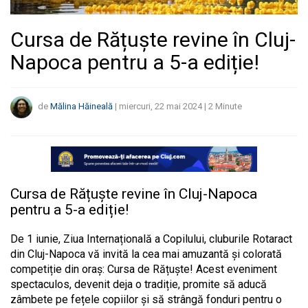
Cursa de Rățuște revine în Cluj-
Napoca pentru a 5-a ediție!
de
Mălina Hăineală
|
miercuri, 22 mai 2024
|
2
Minute
Cursa de Rățuște revine în Cluj-Napoca
pentru a 5-a ediție!
De 1 iunie, Ziua Internațională a Copilului, cluburile Rotaract
din Cluj-Napoca vă invită la cea mai amuzantă și colorată
competiție din oraș: Cursa de Rățuște! Acest eveniment
spectaculos, devenit deja o tradiție, promite să aducă
zâmbete pe fețele copiilor și să strângă fonduri pentru o