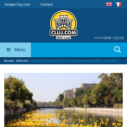
Despre Cluj.com
Contact
Menu
Acasă
»
Articole
»
Cursa de Rățuște revine în Cluj-Napoca pentru a 5-a ediție!