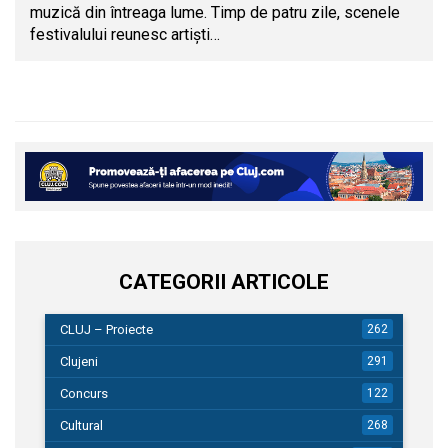
muzică din întreaga lume. Timp de patru zile, scenele
festivalului reunesc artiști…
CATEGORII ARTICOLE
CLUJ – Proiecte
262
Clujeni
291
Concurs
122
Cultural
268