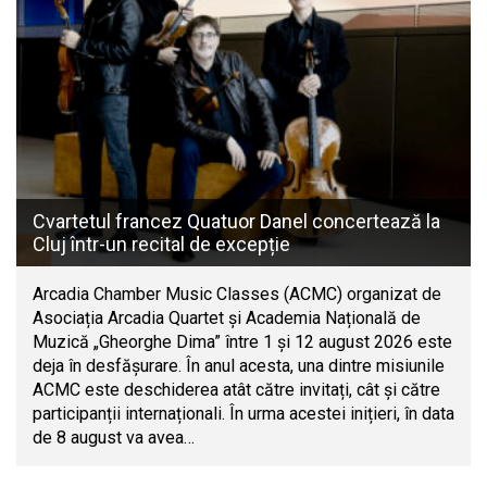
Cvartetul francez Quatuor Danel concertează la
Cluj într-un recital de excepție
Arcadia Chamber Music Classes (ACMC) organizat de
Asociația Arcadia Quartet și Academia Națională de
Muzică „Gheorghe Dima” între 1 și 12 august 2026 este
deja în desfășurare. În anul acesta, una dintre misiunile
ACMC este deschiderea atât către invitați, cât și către
participanții internaționali. În urma acestei inițieri, în data
de 8 august va avea…