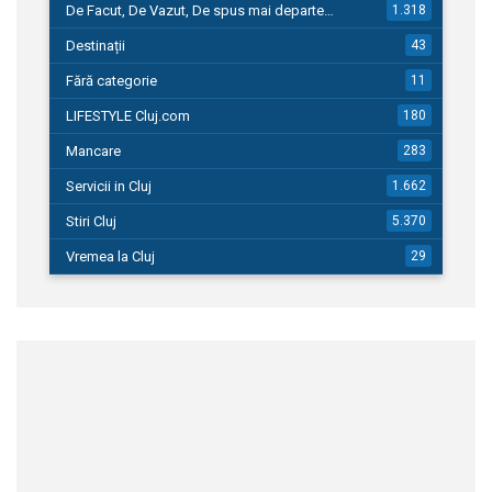
De Facut, De Vazut, De spus mai departe…
1.318
Destinații
43
Fără categorie
11
LIFESTYLE Cluj.com
180
Mancare
283
Servicii in Cluj
1.662
Stiri Cluj
5.370
Vremea la Cluj
29