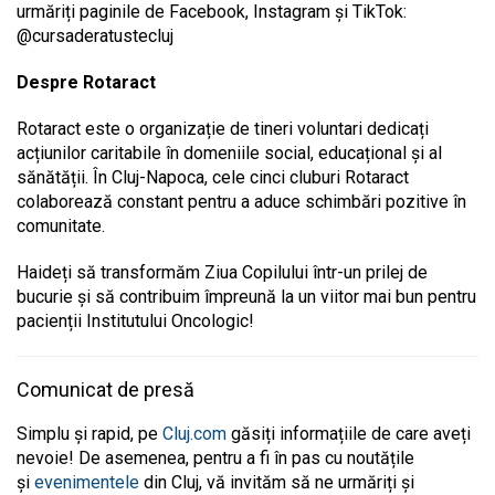
urmăriți paginile de Facebook, Instagram și TikTok:
@cursaderatustecluj
Despre Rotaract
Rotaract este o organizație de tineri voluntari dedicați
acțiunilor caritabile în domeniile social, educațional și al
sănătății. În Cluj-Napoca, cele cinci cluburi Rotaract
colaborează constant pentru a aduce schimbări pozitive în
comunitate.
Haideți să transformăm Ziua Copilului într-un prilej de
bucurie și să contribuim împreună la un viitor mai bun pentru
pacienții Institutului Oncologic!
Comunicat de presă
Simplu și rapid, pe
Cluj.com
găsiți informațiile de care aveți
nevoie! De asemenea, pentru a fi în pas cu noutățile
și
evenimentele
din Cluj, vă invităm să ne urmăriți și