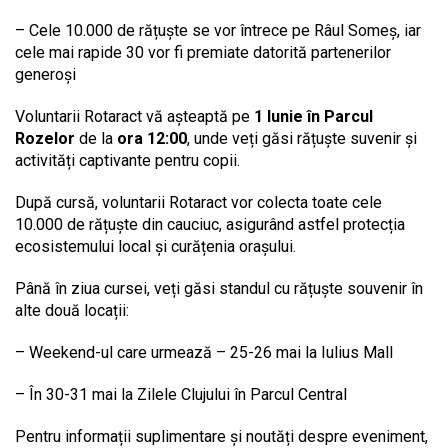
– Cele 10.000 de rățuște se vor întrece pe Râul Someș, iar
cele mai rapide 30 vor fi premiate datorită partenerilor
generoși
Voluntarii Rotaract vă așteaptă pe
1 Iunie în Parcul
Rozelor
de la
ora 12:00
, unde veți găsi rățuște suvenir și
activități captivante pentru copii.
După cursă, voluntarii Rotaract vor colecta toate cele
10.000 de rățuște din cauciuc, asigurând astfel protecția
ecosistemului local și curățenia orașului.
Până în ziua cursei, veți găsi standul cu rățuște souvenir în
alte două locații:
–
Weekend-ul care urmează – 25-26 mai la Iulius Mall
–
În 30-31 mai la Zilele Clujului în Parcul Central
Pentru informații suplimentare și noutăți despre eveniment,