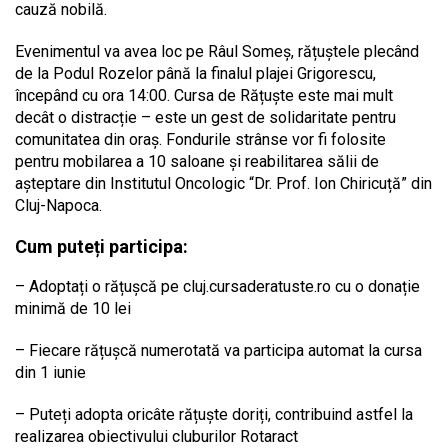
cauză nobilă.
Evenimentul va avea loc pe Râul Someș, rățuștele plecând
de la Podul Rozelor până la finalul plajei Grigorescu,
începând cu ora 14:00. Cursa de Rățuște este mai mult
decât o distracție – este un gest de solidaritate pentru
comunitatea din oraș. Fondurile strânse vor fi folosite
pentru mobilarea a 10 saloane și reabilitarea sălii de
așteptare din Institutul Oncologic “Dr. Prof. Ion Chiricuță” din
Cluj-Napoca.
Cum puteți participa:
– Adoptați o rățușcă pe cluj.cursaderatuste.ro cu o donație
minimă de 10 lei
– Fiecare rățușcă numerotată va participa automat la cursa
din 1 iunie
– Puteți adopta oricâte rățuște doriți, contribuind astfel la
realizarea obiectivului cluburilor Rotaract