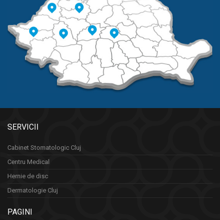
SERVICII
Cabinet Stomatologic Cluj
Centru Medical
Hernie de disc
Dermatologie Cluj
PAGINI