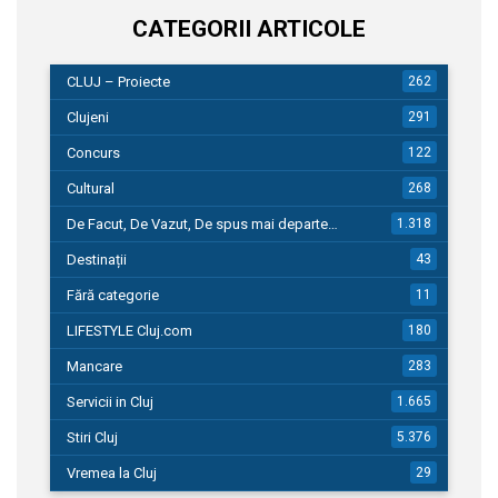
CATEGORII ARTICOLE
CLUJ – Proiecte
262
Clujeni
291
Concurs
122
Cultural
268
De Facut, De Vazut, De spus mai departe…
1.318
Destinații
43
Fără categorie
11
LIFESTYLE Cluj.com
180
Mancare
283
Servicii in Cluj
1.665
Stiri Cluj
5.376
Vremea la Cluj
29