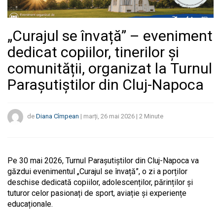
„Curajul se învață” – eveniment
dedicat copiilor, tinerilor și
comunității, organizat la Turnul
Parașutiștilor din Cluj-Napoca
de
Diana Cîmpean
|
marți, 26 mai 2026
|
2
Minute
Pe 30 mai 2026, Turnul Parașutiștilor din Cluj-Napoca va
găzdui evenimentul „Curajul se învață”, o zi a porților
deschise dedicată copiilor, adolescenților, părinților și
tuturor celor pasionați de sport, aviație și experiențe
educaționale.