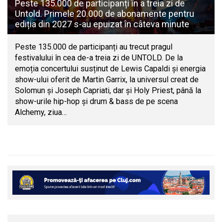
Peste 135.000 de participanți în a treia zi de
Untold. Primele 20.000 de abonamente pentru
ediția din 2027 s-au epuizat în câteva minute
Peste 135.000 de participanți au trecut pragul
festivalului în cea de-a treia zi de UNTOLD. De la
emoția concertului susținut de Lewis Capaldi și energia
show-ului oferit de Martin Garrix, la universul creat de
Solomun și Joseph Capriati, dar și Holy Priest, până la
show-urile hip-hop și drum & bass de pe scena
Alchemy, ziua…