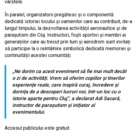
vârstele.
În paralel, organizatorii pregătesc și o componentă
dedicată istoriei locului și oamenilor care au contribuit, de-a
lungul timpului, la dezvoltarea activității aeronautice și de
parașutism din Cluj. Instructori, foști sportivi și membri ai
generațiilor care au trecut prin turn și aerodrom sunt invitați
să participe la o reîntâlnire simbolică dedicată memoriei și
continuității acestei comunități.
„Ne dorim ca acest eveniment să fie mai mult decât
o zi de activități. Vrem să oferim copiilor și tinerilor
experiențe reale, care inspiră curaj, încredere și
dorința de a descoperi lucruri noi, într-un loc cu o
istorie aparte pentru Cluj”, a declarat Adi Sacară,
instructor de parașutism și inițiator al
evenimentului.
Accesul publicului este gratuit.