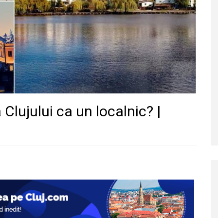
Clujului ca un localnic? |