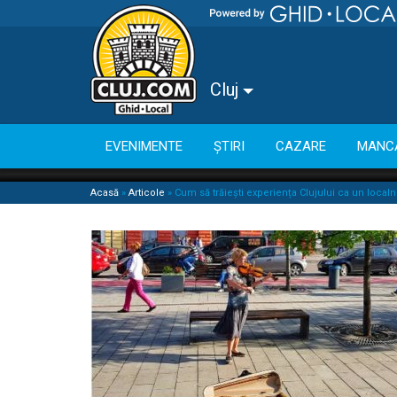
Cluj
EVENIMENTE
ȘTIRI
CAZARE
MANC
Acasă
»
Articole
»
Cum să trăiești experiența Clujului ca un local