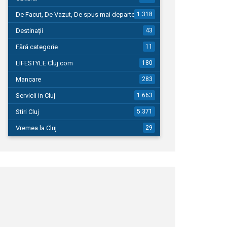
De Facut, De Vazut, De spus mai departe…
1.318
Destinații
43
Fără categorie
11
LIFESTYLE Cluj.com
180
Mancare
283
Servicii in Cluj
1.663
Stiri Cluj
5.371
Vremea la Cluj
29