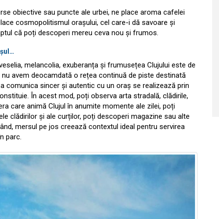
erse obiective sau puncte ale urbei, ne place aroma cafelei
lace cosmopolitismul orașului, cel care-i dă savoare și
și faptul că poți descoperi mereu ceva nou și frumos.
așul…
elia, melancolia, exuberanța și frumusețea Clujului este de
că nu avem deocamdată o rețea continuă de piste destinată
e a comunica sincer și autentic cu un oraș se realizează prin
nstituie. În acest mod, poți observa arta stradală, clădirile,
sfera care animă Clujul în anumite momente ale zilei, poți
ele clădirilor și ale curților, poți descoperi magazine sau alte
rând, mersul pe jos creează contextul ideal pentru servirea
în parc.