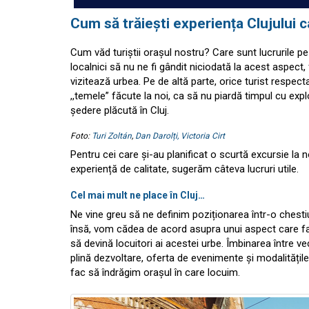
Cum să trăiești experiența Clujului 
Cum văd turiștii orașul nostru? Care sunt lucrurile pe 
localnici să nu ne fi gândit niciodată la acest aspect, f
vizitează urbea. Pe de altă parte, orice turist respect
,,temele” făcute la noi, ca să nu piardă timpul cu expl
ședere plăcută în Cluj.
Foto:
Turi Zoltán
,
Dan Darolți,
Victoria Cirt
Pentru cei care și-au planificat o scurtă excursie la n
experiență de calitate, sugerăm câteva lucruri utile.
Cel mai mult ne place în Cluj…
Ne vine greu să ne definim poziționarea într-o chestiu
însă, vom cădea de acord asupra unui aspect care fac
să devină locuitori ai acestei urbe. Îmbinarea între vec
plină dezvoltare, oferta de evenimente și modalitățile 
fac să îndrăgim orașul în care locuim.