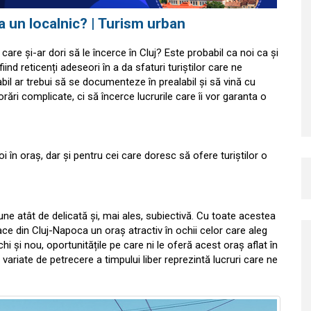
ca un localnic? | Turism urban
care și-ar dori să le încerce în Cluj? Este probabil ca noi ca și
iind reticenți adeseori în a da sfaturi turiștilor care ne
abil ar trebui să se documenteze în prealabil și să vină cu
orări complicate, ci să încerce lucrurile care îi vor garanta o
oi în oraș, dar și pentru cei care doresc să ofere turiștilor o
ne atât de delicată și, mai ales, subiectivă. Cu toate acestea
e din Cluj-Napoca un oraș atractiv în ochii celor care aleg
hi și nou, oportunitățile pe care ni le oferă acest oraș aflat în
variate de petrecere a timpului liber reprezintă lucruri care ne