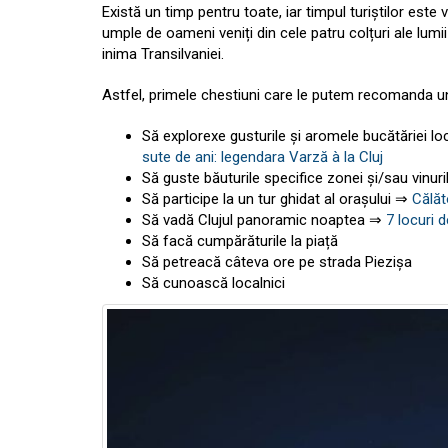
Există un timp pentru toate, iar timpul turiștilor este v
umple de oameni veniți din cele patru colțuri ale lumi
inima Transilvaniei.
Astfel, primele chestiuni care le putem recomanda uno
Să explorexe gusturile și aromele bucătăriei lo
sute de ani: legendara Varză à la Cluj
Să guste băuturile specifice zonei și/sau vinuri
Să participe la un tur ghidat al orașului ⇒
Călăto
Să vadă Clujul panoramic noaptea ⇒
7 locuri 
Să facă cumpărăturile la piață
Să petreacă câteva ore pe strada Piezișa
Să cunoască localnici