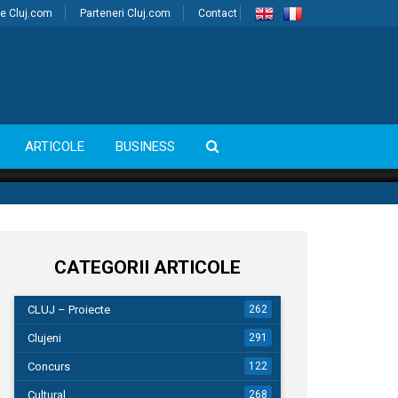
e Cluj.com
Parteneri Cluj.com
Contact
ARTICOLE
BUSINESS
CATEGORII ARTICOLE
CLUJ – Proiecte
262
Clujeni
291
Concurs
122
Cultural
268