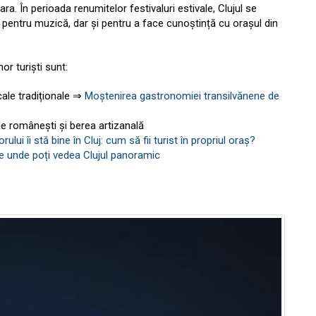
ara. În perioada renumitelor festivaluri estivale, Clujul se
i pentru muzică, dar și pentru a face cunoștință cu orașul din
r turiști sunt:
cale tradiționale ⇒
Moștenirea gastronomiei transilvănene de
le românești și berea artizanală
rului îi stă bine în Cluj: cum să fii turist în propriul oraș?
de unde poți vedea Clujul panoramic