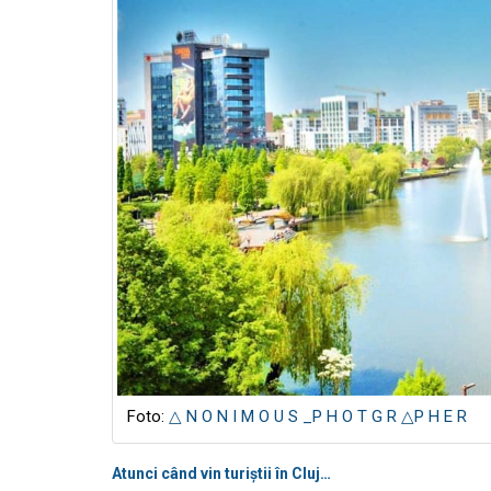
Foto:
△ N O N I M O U S _P H O T G R △P H E R
Atunci când vin turiștii în Cluj…