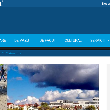
Despr
ARE
DE VAZUT
DE FACUT
CULTURAL
SERVICII
nic? | Turism urban