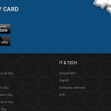
Y CARD
IT & TECH
si de Cluj
Servicii SEO
Payroll
in Cluj
Software services
e în Cluj
SFA
te in Cluj
n Cluj