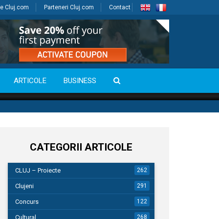
e Cluj.com
Parteneri Cluj.com
Contact
ARTICOLE
BUSINESS
CATEGORII ARTICOLE
CLUJ – Proiecte
262
Clujeni
291
Concurs
122
Cultural
268