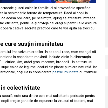
ocale și seri calde în familie, ci și provocările specifice:
cută la schimbările bruște de temperatură. Dacă ai copii la
duce acasă boli care, pe nesimțite, ajung să afecteze întreaga
r eficiente, pentru a-ți proteja cei dragi și pentru a le asigura
escoperă câteva secrete practice care te vor ajuta să treci cu
te care susțin imunitatea
ismului împotriva microbilor. În sezonul rece, este esențial să
uncționa la capacitate maximă. Include zilnic în alimentația
– citrice, kiwi, ardei gras, morcovi, broccoli. Un alt truc util
lor supe calde de legume, ceaiuri din plante și miere naturală. Iar
triționale, poți lua în considerare
pastile imunitate
cu formule
 în colectivitate
au școală, este una dintre cele mai solicitante perioade pentru
i copii crește șansele de expunere la virusuri și bacterii, mai