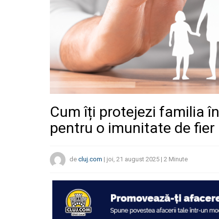
Cum îți protejezi familia 
pentru o imunitate de fier
de
cluj.com
|
joi, 21 august 2025
|
2
Minute