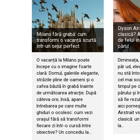
Dyson Airs
Milano fără grabă: cum
clasică? 
transformi o vacanță scurtă
de felul în
într-un sejur perfect
părul
O vacanță la Milano poate
Dimineața, 
începe cu o imagine foarte
păr ud, ele
clară: Domul, galeriile elegante,
nu stă înt
străzile pline de oameni și o
cel mai sc
cafea băută în grabă înainte
timpul pe ca
de următoarea atracție. După
părului și î
câteva ore, însă, apare
să fie rezu
întrebarea pe care multe
aici porne
ghiduri o ocolesc: cum vezi
Airstrait v
orașul fără să transformi
clasică: un
fiecare zi într-o cursă între
la…
obiective? Un concediu la…