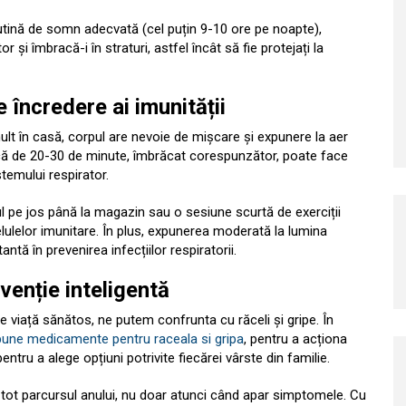
rutină de somn adecvată (cel puțin 9-10 ore pe noapte),
i îmbracă-i în straturi, astfel încât să fie protejați la
e încredere ai imunității
 în casă, corpul are nevoie de mișcare și expunere la aer
nică de 20-30 de minute, îmbrăcat corespunzător, poate face
temului respirator.
rsul pe jos până la magazin sau o sesiune scurtă de exerciții
elulelor imunitare. În plus, expunerea moderată la lumina
ntă în prevenirea infecțiilor respiratorii.
venție inteligentă
 de viață sănătos, ne putem confrunta cu răceli și gripe. În
bune medicamente pentru raceala si gripa
, pentru a acționa
ntru a alege opțiuni potrivite fiecărei vârste din familie.
 tot parcursul anului, nu doar atunci când apar simptomele. Cu