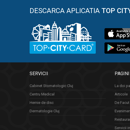
DESCARCA APLICATIA
TOP CIT
SERVICII
PAGINI
Cabinet Stomatologic Cluj
La doi pa
Centru Medical
Articole
Hernie de disc
De Facut 
Dermatologie Cluj
Eveniment
Restauran
Servicii i