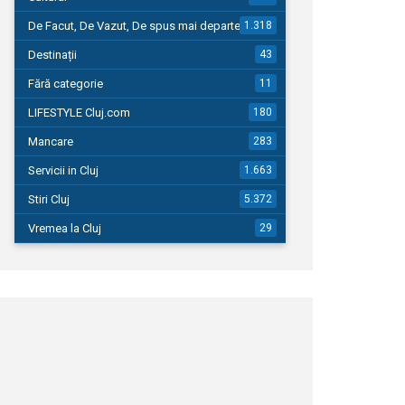
De Facut, De Vazut, De spus mai departe…
1.318
Destinații
43
Fără categorie
11
LIFESTYLE Cluj.com
180
Mancare
283
Servicii in Cluj
1.663
Stiri Cluj
5.372
Vremea la Cluj
29