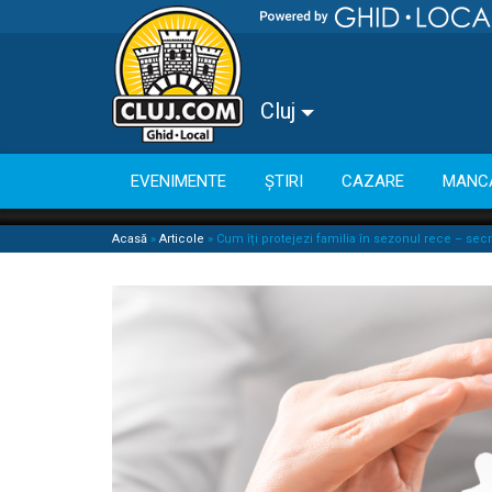
Cluj
EVENIMENTE
ȘTIRI
CAZARE
MANC
Acasă
»
Articole
»
Cum îți protejezi familia în sezonul rece – secr