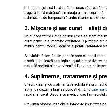
Pentru a-i ajuta să facă față mai ușor, păstrează o 
asigură-te că mănâncă dimineața un mic dejun hrănitor ș
schimbările de temperatură dintre interior și exterior.
3. Mișcare și aer curat – aliați d
Chiar dacă vremea rece ne îndeamnă să stăm mai mult
curat pentru a-și menține vitalitatea. O plimbare zil
minuni pentru tonusul general și pentru sănătatea sis
Activitățile fizice, fie ele joaca în parc cu copiii, me
acasă, stimulează circulația și ajută la mobilizarea c
naturală sprijină sinteza vitaminei D, extrem de importa
4. Suplimente, tratamente și pre
Uneori, chiar și cu o alimentație echilibrată și un stil
astfel de cazuri, e bine să cunoști din timp
cele mai 
rapid și eficient. Discută cu medicul sau farmacistul pe
Prevenția rămâne însă cheia: întărește imunitatea pe