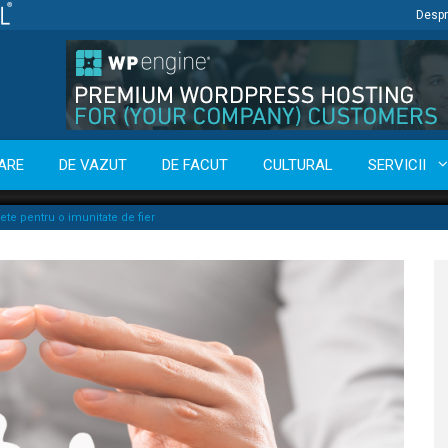
Despr
ARE
DE VAZUT
DE FACUT
CULTURAL
SERVICII
ete pentru o imunitate de fier