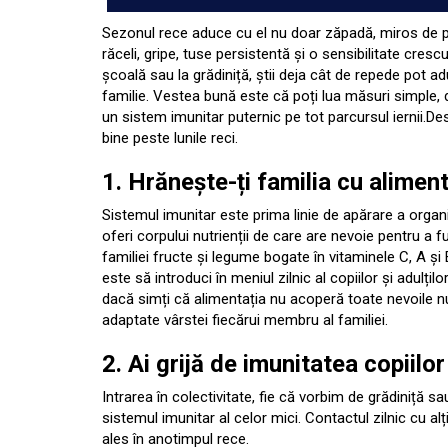
Sezonul rece aduce cu el nu doar zăpadă, miros de port
răceli, gripe, tuse persistentă și o sensibilitate cres
școală sau la grădiniță, știi deja cât de repede pot a
familie. Vestea bună este că poți lua măsuri simple, da
un sistem imunitar puternic pe tot parcursul iernii.D
bine peste lunile reci.
1. Hrănește-ți familia cu alimen
Sistemul imunitar este prima linie de apărare a organ
oferi corpului nutrienții de care are nevoie pentru a f
familiei fructe și legume bogate în vitaminele C, A și E 
este să introduci în meniul zilnic al copiilor și adulți
dacă simți că alimentația nu acoperă toate nevoile nu
adaptate vârstei fiecărui membru al familiei.
2. Ai grijă de imunitatea copiilor
Intrarea în colectivitate, fie că vorbim de grădiniță s
sistemul imunitar al celor mici. Contactul zilnic cu alț
ales în anotimpul rece.