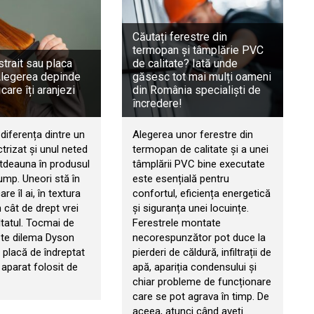
Căutați ferestre din
termopan și tâmplărie PVC
trait sau placa
de calitate? Iată unde
Alegerea depinde
găsesc tot mai mulți oameni
 care îți aranjezi
din România specialiști de
încredere!
diferența dintre un
Alegerea unor ferestre din
ctrizat și unul neted
termopan de calitate și a unei
otdeauna în produsul
tâmplării PVC bine executate
ump. Uneori stă în
este esențială pentru
re îl ai, în textura
confortul, eficiența energetică
n cât de drept vrei
și siguranța unei locuințe.
ltatul. Tocmai de
Ferestrele montate
ște dilema Dyson
necorespunzător pot duce la
s placă de îndreptat
pierderi de căldură, infiltrații de
 aparat folosit de
apă, apariția condensului și
chiar probleme de funcționare
care se pot agrava în timp. De
aceea, atunci când aveți