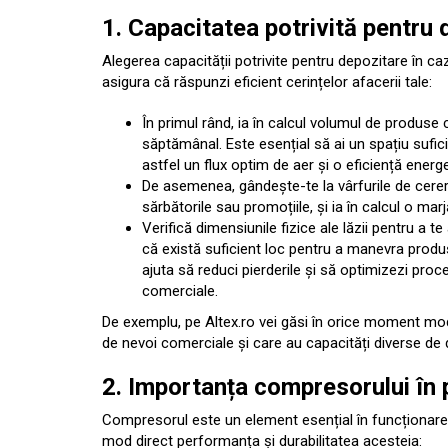
1. Capacitatea potrivită pentru 
Alegerea capacității potrivite pentru depozitare în caz
asigura că răspunzi eficient cerințelor afacerii tale:
În primul rând, ia în calcul volumul de produse 
săptămânal. Este esențial să ai un spațiu sufi
astfel un flux optim de aer și o eficiență energe
De asemenea, gândește-te la vârfurile de cerer
sărbătorile sau promoțiile, și ia în calcul o mar
Verifică dimensiunile fizice ale lăzii pentru a t
că există suficient loc pentru a manevra produse
ajuta să reduci pierderile și să optimizezi proc
comerciale.
De exemplu, pe Altex.ro vei găsi în orice moment mo
de nevoi comerciale și care au capacități diverse de 
2. Importanța compresorului în p
Compresorul este un element esențial în funcționarea e
mod direct performanța și durabilitatea acesteia: