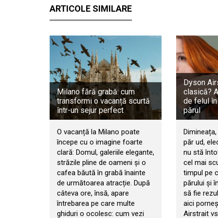
ARTICOLE SIMILARE
Dyson Airs
Milano fără grabă: cum
clasică? 
transformi o vacanță scurtă
de felul în
într-un sejur perfect
părul
O vacanță la Milano poate
Dimineața, 
începe cu o imagine foarte
păr ud, ele
clară: Domul, galeriile elegante,
nu stă înt
străzile pline de oameni și o
cel mai sc
cafea băută în grabă înainte
timpul pe ca
de următoarea atracție. După
părului și î
câteva ore, însă, apare
să fie rezu
întrebarea pe care multe
aici porne
ghiduri o ocolesc: cum vezi
Airstrait v