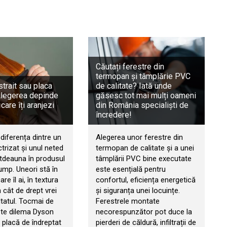
Căutați ferestre din
termopan și tâmplărie PVC
trait sau placa
de calitate? Iată unde
Alegerea depinde
găsesc tot mai mulți oameni
 care îți aranjezi
din România specialiști de
încredere!
diferența dintre un
Alegerea unor ferestre din
ctrizat și unul neted
termopan de calitate și a unei
otdeauna în produsul
tâmplării PVC bine executate
ump. Uneori stă în
este esențială pentru
re îl ai, în textura
confortul, eficiența energetică
n cât de drept vrei
și siguranța unei locuințe.
ltatul. Tocmai de
Ferestrele montate
ște dilema Dyson
necorespunzător pot duce la
s placă de îndreptat
pierderi de căldură, infiltrații de