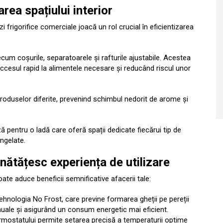
ea spațiului interior
 frigorifice comerciale joacă un rol crucial în eficientizarea
cum coșurile, separatoarele și rafturile ajustabile. Acestea
 accesul rapid la alimentele necesare și reducând riscul unor
roduselor diferite, prevenind schimbul nedorit de arome și
 pentru o ladă care oferă spații dedicate fiecărui tip de
ngelate.
nătățesc experiența de utilizare
oate aduce beneficii semnificative afacerii tale:
ehnologia No Frost, care previne formarea gheții pe pereții
nuale și asigurând un consum energetic mai eficient.
ermostatului permite setarea precisă a temperaturii optime