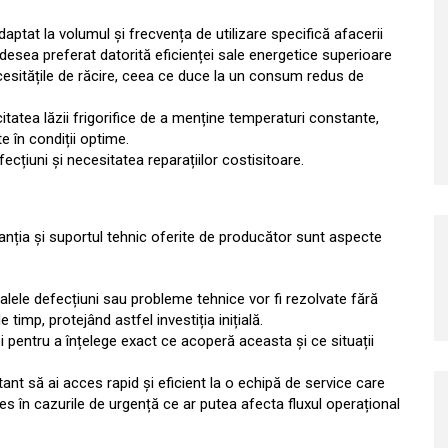
tat la volumul și frecvența de utilizare specifică afacerii
desea preferat datorită eficienței sale energetice superioare
necesitățile de răcire, ceea ce duce la un consum redus de
atea lăzii frigorifice de a menține temperaturi constante,
 în condiții optime.
ecțiuni și necesitatea reparațiilor costisitoare.
ranția și suportul tehnic oferite de producător sunt aspecte
ualele defecțiuni sau probleme tehnice vor fi rezolvate fără
imp, protejând astfel investiția inițială.
ei pentru a înțelege exact ce acoperă aceasta și ce situații
ant să ai acces rapid și eficient la o echipă de service care
es în cazurile de urgență ce ar putea afecta fluxul operațional