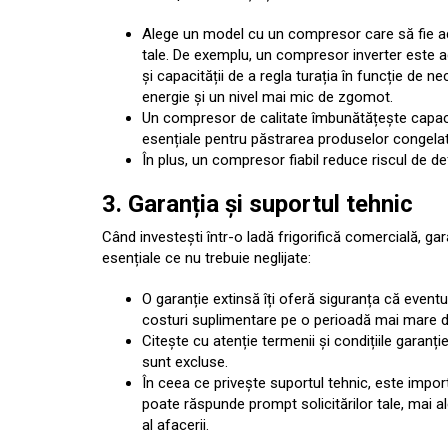
Alege un model cu un compresor care să fie adap
tale. De exemplu, un compresor inverter este a
și capacității de a regla turația în funcție de 
energie și un nivel mai mic de zgomot.
Un compresor de calitate îmbunătățește capacit
esențiale pentru păstrarea produselor congelate
În plus, un compresor fiabil reduce riscul de def
3. Garanția și suportul tehnic
Când investești într-o ladă frigorifică comercială, ga
esențiale ce nu trebuie neglijate:
O garanție extinsă îți oferă siguranța că event
costuri suplimentare pe o perioadă mai mare de t
Citește cu atenție termenii și condițiile garanți
sunt excluse.
În ceea ce privește suportul tehnic, este import
poate răspunde prompt solicitărilor tale, mai al
al afacerii.