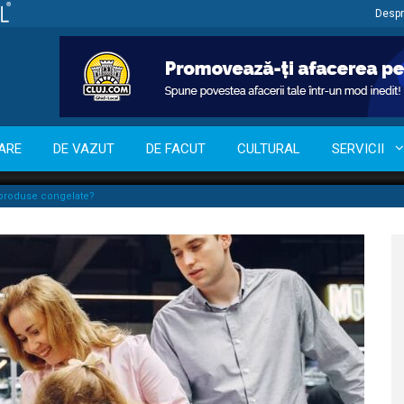
Despr
ARE
DE VAZUT
DE FACUT
CULTURAL
SERVICII
u produse congelate?