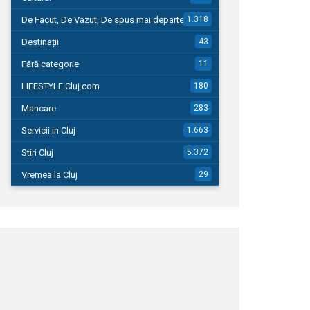
De Facut, De Vazut, De spus mai departe…
1.318
Destinații
43
Fără categorie
11
LIFESTYLE Cluj.com
180
Mancare
283
Servicii in Cluj
1.663
Stiri Cluj
5.372
Vremea la Cluj
29