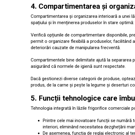
4. Compartimentarea și organizar
Compartimentarea și organizarea interioară a unei lăzi
spațiului și în menținerea produselor în stare optimă:
Verifică opțiunile de compartimentare disponibile, pre
permit o organizare flexibilă a produselor, facilitând
deteriorări cauzate de manipularea frecventă.
Compartimentele bine delimitate ajută la separarea p
asigurând că normele de igienă sunt respectate.
Dacă gestionezi diverse categorii de produse, optează
produs, de la carne și pește la legume și deserturi co
5. Funcții tehnologice care îmbu
Tehnologia integrată în lăzile frigorifice comerciale p
Printre cele mai inovatoare funcții se numără t
interiori, eliminând necesitatea dezghețării ma
De asemenea, funcția de reglaj electronic al t