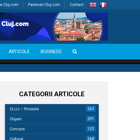
e Cluj.com
Parteneri Cluj.com
Contact
ARTICOLE
BUSINESS
CATEGORII ARTICOLE
CLUJ – Proiecte
262
Clujeni
291
Concurs
122
Cultural
268