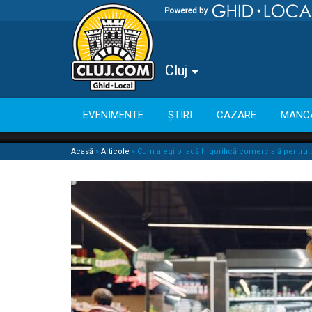
Cluj
EVENIMENTE
ȘTIRI
CAZARE
MANC
Acasă
»
Articole
»
Cum alegi o ladă frigorifică comercială pentr