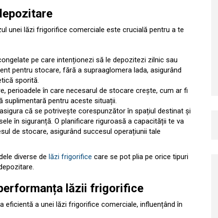
depozitare
ul unei lăzi frigorifice comerciale este crucială pentru a te
congelate pe care intenționezi să le depozitezi zilnic sau
cient pentru stocare, fără a supraaglomera lada, asigurând
tică sporită.
e, perioadele în care necesarul de stocare crește, cum ar fi
jă suplimentară pentru aceste situații.
e asigura că se potrivește corespunzător în spațiul destinat și
le în siguranță. O planificare riguroasă a capacității te va
esul de stocare, asigurând succesul operațiunii tale
dele diverse de
lăzi frigorifice
care se pot plia pe orice tipuri
depozitare.
erformanța lăzii frigorifice
ficientă a unei lăzi frigorifice comerciale, influențând în