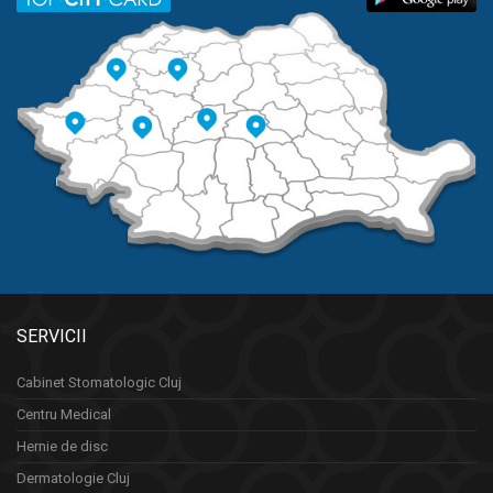
SERVICII
Cabinet Stomatologic Cluj
Centru Medical
Hernie de disc
Dermatologie Cluj