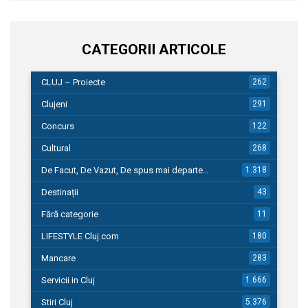
CATEGORII ARTICOLE
CLUJ – Proiecte
262
Clujeni
291
Concurs
122
Cultural
268
De Facut, De Vazut, De spus mai departe…
1.318
Destinații
43
Fără categorie
11
LIFESTYLE Cluj.com
180
Mancare
283
Servicii in Cluj
1.666
Stiri Cluj
5.376