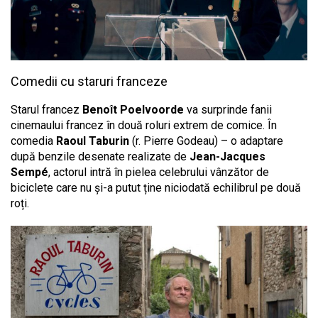
Comedii cu staruri franceze
Starul francez
Benoît Poelvoorde
va surprinde fanii
cinemaului francez în două roluri extrem de comice. În
comedia
Raoul Taburin
(r. Pierre Godeau) – o adaptare
după benzile desenate realizate de
Jean-Jacques
Sempé
, actorul intră în pielea celebrului vânzător de
biciclete care nu și-a putut ține niciodată echilibrul pe două
roți.