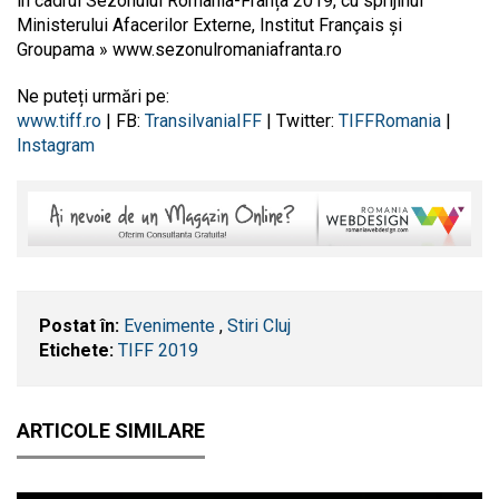
în cadrul Sezonului România-Franța 2019, cu sprijinul
Ministerului Afacerilor Externe, Institut Français și
Groupama » www.sezonulromaniafranta.ro
Ne puteți urmări pe:
www.tiff.ro
| FB:
TransilvaniaIFF
| Twitter:
TIFFRomania
|
Instagram
Postat în:
Evenimente
,
Stiri Cluj
Etichete:
TIFF 2019
ARTICOLE SIMILARE