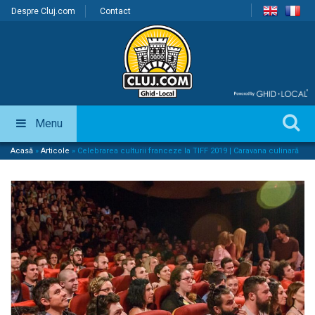
Despre Cluj.com
Contact
Menu
Acasă
»
Articole
»
Celebrarea culturii franceze la TIFF 2019 | Caravana culinară