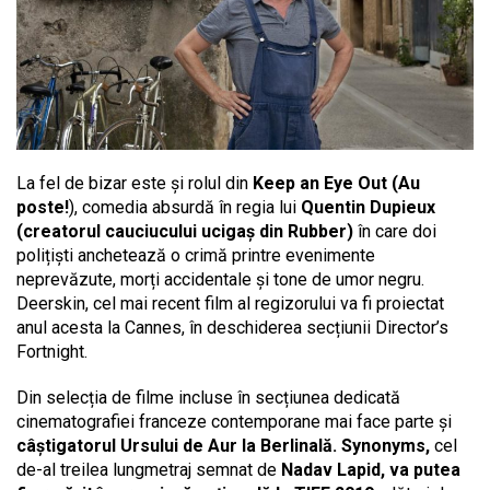
La fel de bizar este și rolul din
Keep an Eye Out (Au
poste!
), comedia absurdă în regia lui
Quentin Dupieux
(creatorul cauciucului ucigaș din Rubber)
în care doi
polițiști anchetează o crimă printre evenimente
neprevăzute, morți accidentale și tone de umor negru.
Deerskin, cel mai recent film al regizorului va fi proiectat
anul acesta la Cannes, în deschiderea secțiunii Director’s
Fortnight.
Din selecția de filme incluse în secțiunea dedicată
cinematografiei franceze contemporane mai face parte și
câștigatorul Ursului de Aur la Berlinală.
Synonyms,
cel
de-al treilea lungmetraj semnat de
Nadav Lapid,
va putea