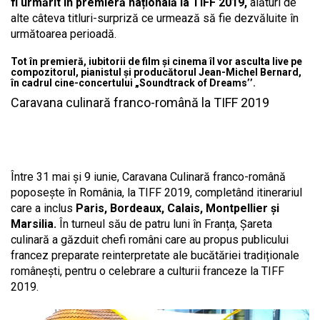
fi urmărit în premieră națională la TIFF 2019,
alături de
alte câteva titluri-surpriză ce urmează să fie dezvăluite în
următoarea perioadă.
Tot în premieră, iubitorii de film și cinema îl vor asculta live pe
compozitorul, pianistul și producătorul Jean-Michel Bernard,
în cadrul cine-concertului „Soundtrack of Dreams’’.
Caravana culinară franco-română la TIFF 2019
Între 31 mai și 9 iunie, Caravana Culinară franco-română
poposește în România, la TIFF 2019, completând itinerariul
care a inclus
Paris, Bordeaux, Calais, Montpellier și
Marsilia.
În turneul său de patru luni în Franța, Șareta
culinară a găzduit chefi români care au propus publicului
francez preparate reinterpretate ale bucătăriei tradiționale
românești, pentru o celebrare a culturii franceze la TIFF
2019.