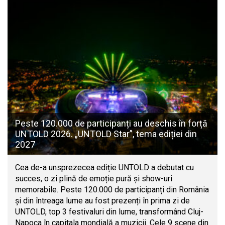
Peste 120.000 de participanți au deschis în forță
UNTOLD 2026. „UNTOLD Star”, tema ediției din
2027
Cea de-a unsprezecea ediție UNTOLD a debutat cu
succes, o zi plină de emoție pură și show-uri
memorabile. Peste 120.000 de participanți din România
și din întreaga lume au fost prezenți în prima zi de
UNTOLD, top 3 festivaluri din lume, transformând Cluj-
Napoca în capitala mondială a muzicii. Cele 9 scene din