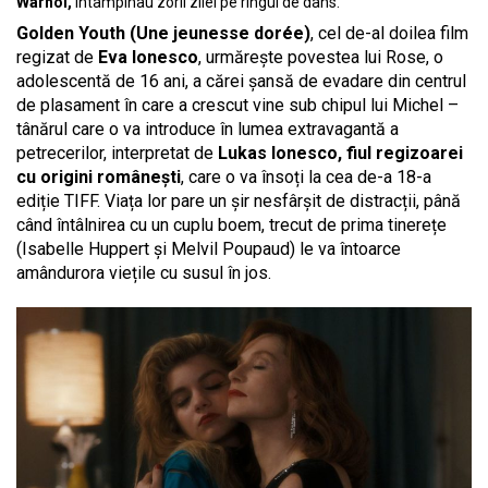
Warhol,
întâmpinau zorii zilei pe ringul de dans.
Golden Youth (Une jeunesse dorée)
, cel de-al doilea film
regizat de
Eva Ionesco
, urmărește povestea lui Rose, o
adolescentă de 16 ani, a cărei șansă de evadare din centrul
de plasament în care a crescut vine sub chipul lui Michel –
tânărul care o va introduce în lumea extravagantă a
petrecerilor, interpretat de
Lukas Ionesco, fiul regizoarei
cu origini românești
, care o va însoți la cea de-a 18-a
ediție TIFF. Viața lor pare un șir nesfârșit de distracții, până
când întâlnirea cu un cuplu boem, trecut de prima tinerețe
(Isabelle Huppert și Melvil Poupaud) le va întoarce
amândurora viețile cu susul în jos.