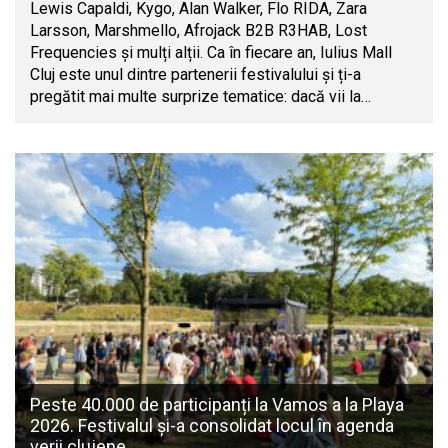
Lewis Capaldi, Kygo, Alan Walker, Flo RIDA, Zara
Larsson, Marshmello, Afrojack B2B R3HAB, Lost
Frequencies și mulți alții. Ca în fiecare an, Iulius Mall
Cluj este unul dintre partenerii festivalului și ți-a
pregătit mai multe surprize tematice: dacă vii la…
Peste 40.000 de participanți la Vamos a la Playa
2026. Festivalul și-a consolidat locul în agenda
verii clujene