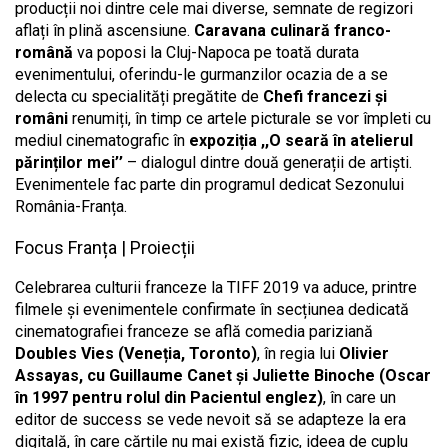
producții noi dintre cele mai diverse, semnate de regizori
aflați în plină ascensiune.
Caravana culinară franco-
română
va poposi la Cluj-Napoca pe toată durata
evenimentului, oferindu-le gurmanzilor ocazia de a se
delecta cu specialități pregătite de
Chefi francezi și
români
renumiți, în timp ce artele picturale se vor împleti cu
mediul cinematografic în
expoziția ,,O seară în atelierul
părinților mei’’
– dialogul dintre două generații de artiști.
Evenimentele fac parte din programul dedicat Sezonului
România-Franța.
Focus Franța | Proiecții
Celebrarea culturii franceze la TIFF 2019 va aduce, printre
filmele și evenimentele confirmate în secțiunea dedicată
cinematografiei franceze se află comedia pariziană
Doubles Vies (Veneția, Toronto)
, în regia lui
Olivier
Assayas, cu Guillaume Canet și Juliette Binoche (Oscar
în 1997 pentru rolul din Pacientul englez)
, în care un
editor de success se vede nevoit să se adapteze la era
digitală, în care cărțile nu mai există fizic, ideea de cuplu