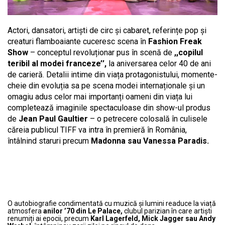
Actori, dansatori, artiști de circ și cabaret, referințe pop și
creaturi flamboaiante cuceresc scena în
Fashion Freak
Show
– conceptul revoluționar pus în scenă de
,,copilul
teribil al modei franceze’’,
la aniversarea celor 40 de ani
de carieră. Detalii intime din viața protagonistului, momente-
cheie din evoluția sa pe scena modei internaționale și un
omagiu adus celor mai importanți oameni din viața lui
completează imaginile spectaculoase din show-ul produs
de
Jean Paul Gaultier
– o petrecere colosală în culisele
căreia publicul TIFF va intra în premieră în România,
întâlnind staruri precum
Madonna sau Vanessa Paradis.
O autobiografie condimentată cu muzică și lumini readuce la viață
atmosfera
anilor ’70 din Le Palace,
clubul parizian în care artiști
renumiți ai epocii, precum
Karl Lagerfeld, Mick Jagger sau Andy