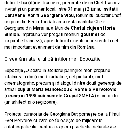
deliciile bucătăriei franceze, pregătite de un Chef francez
invitat și un partener local. Între 31 mai și 2 iunie,
invitații
Caravanei vor fi Georgiana Viou,
renumitul bucătar Chef
originar din Benin, fondatoarea restaurantului Chez
Georgiana din Marsilia, alături de
Cheful clujean Horia
Simion.
Împreună vor pregăti meniuri
gourmet
de
inspirație franceză, spre deliciul cinefililor prezenți la cel
mai important eveniment de film din România.
O seară în atelierul părinților mei: Expoziție
Expoziția „O seară în atelierul părinților mei” propune
întâlnirea a două medii artistice, cel pictural și cel
cinematografic, precum și dialogul dintre două generații de
artiști:
cuplul Maria Manolescu și Romelo Pervolovici
(reuniți în 1998 sub numele Grupul 2META)
și copiii lor
(un arhitect și o regizoare).
Proiectul curatoriat de Georgiana Buț pornește de la filmul
Evei Pervolovici, care se folosește de mijloacele
autobiograficului pentru a explora practicile picturale ale