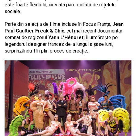
este foarte flexibilă, iar viața pare dictată de rețelele
sociale.
Parte din selecția de filme incluse în Focus Franța, J
ean
Paul Gaultier Freak & Chic
, cel mai recent documentar
semnat de regizorul
Yann L’Hénoret,
îl urmărește pe
legendarul designer francez de-a lungul a șase luni,
surprinzându-l în plin proces de creație.