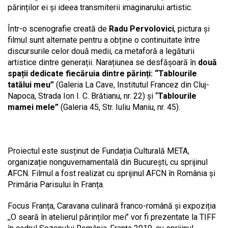
părinților ei și ideea transmiterii imaginarului artistic.
Într-o scenografie creată de
Radu Pervolovici
, pictura și
filmul sunt alternate pentru a obține o continuitate între
discursurile celor două medii, ca metaforă a legăturii
artistice dintre generații. Narațiunea se desfășoară în
două
spații dedicate fiecăruia dintre părinți: “Tablourile
tatălui meu”
(Galeria La Cave, Institutul Francez din Cluj-
Napoca, Strada Ion I. C. Brătianu, nr. 22) și “
Tablourile
mamei mele”
(Galeria 45, Str. Iuliu Maniu, nr. 45).
Proiectul este susținut de Fundația Culturală META,
organizație nonguvernamentală din București, cu sprijinul
AFCN. Filmul a fost realizat cu sprijinul AFCN în România și
Primăria Parisului în Franța.
Focus Franța, Caravana culinară franco-română și expoziția
,,O seară în atelierul părinților mei’’ vor fi prezentate la TIFF