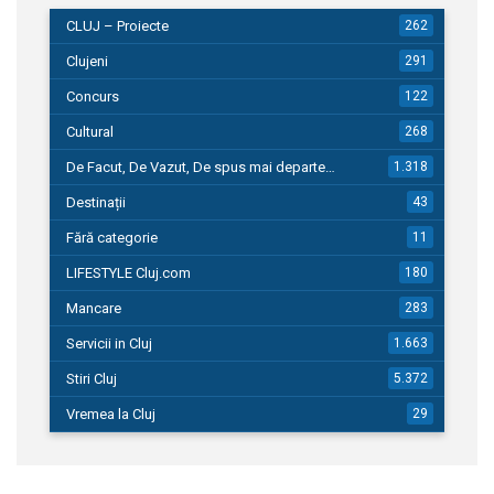
CLUJ – Proiecte
262
Clujeni
291
Concurs
122
Cultural
268
De Facut, De Vazut, De spus mai departe…
1.318
Destinații
43
Fără categorie
11
LIFESTYLE Cluj.com
180
Mancare
283
Servicii in Cluj
1.663
Stiri Cluj
5.372
Vremea la Cluj
29