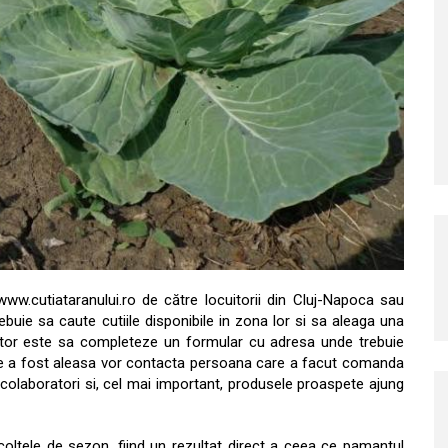
ww.cutiataranului.ro de către locuitorii din Cluj-Napoca sau
rebuie sa caute cutiile disponibile in zona lor si sa aleaga una
mator este sa completeze un formular cu adresa unde trebuie
utie a fost aleasa vor contacta persoana care a facut comanda
e colaboratori si, cel mai important, produsele proaspete ajung
coltele de sezon, fiind un rezultat direct a ceea ce pamantul