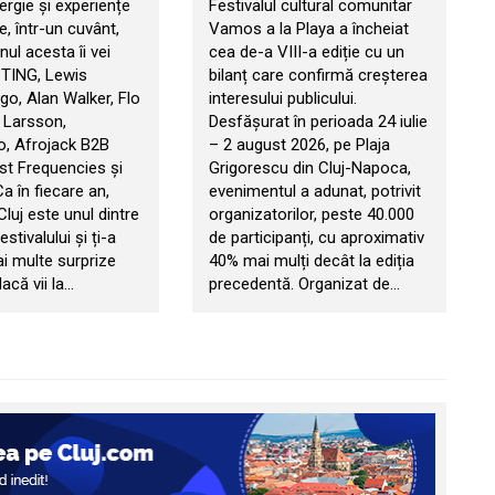
ergie și experiențe
Festivalul cultural comunitar
, într-un cuvânt,
Vamos a la Playa a încheiat
ul acesta îi vei
cea de-a VIII-a ediție cu un
STING, Lewis
bilanț care confirmă creșterea
go, Alan Walker, Flo
interesului publicului.
 Larsson,
Desfășurat în perioada 24 iulie
, Afrojack B2B
– 2 august 2026, pe Plaja
t Frequencies și
Grigorescu din Cluj-Napoca,
 Ca în fiecare an,
evenimentul a adunat, potrivit
 Cluj este unul dintre
organizatorilor, peste 40.000
estivalului și ți-a
de participanți, cu aproximativ
ai multe surprize
40% mai mulți decât la ediția
acă vii la…
precedentă. Organizat de…