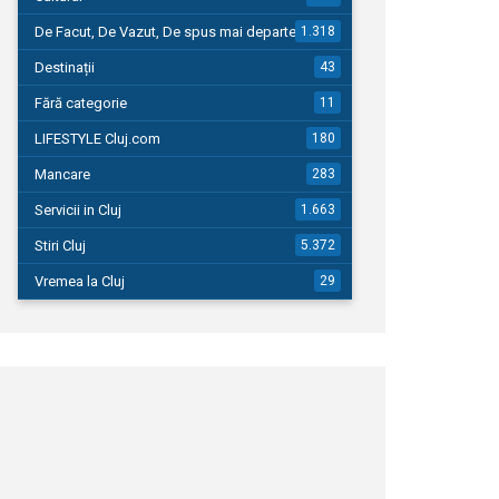
De Facut, De Vazut, De spus mai departe…
1.318
Destinații
43
Fără categorie
11
LIFESTYLE Cluj.com
180
Mancare
283
Servicii in Cluj
1.663
Stiri Cluj
5.372
Vremea la Cluj
29