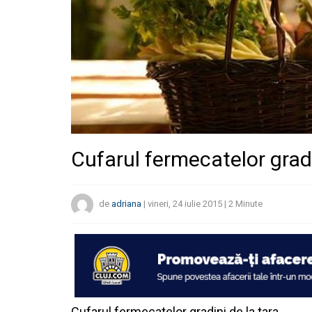
Cufarul fermecatelor gradi
de
adriana
|
vineri, 24 iulie 2015
|
2
Minute
Cufarul fermecatelor gradini de la tara