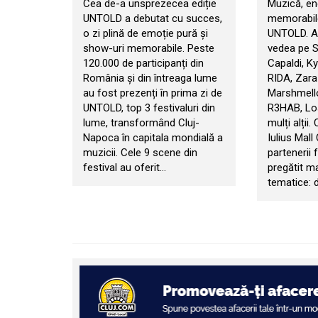
Cea de-a unsprezecea ediție
Muzică, en
UNTOLD a debutat cu succes,
memorabile
o zi plină de emoție pură și
UNTOLD. An
show-uri memorabile. Peste
vedea pe 
120.000 de participanți din
Capaldi, Ky
România și din întreaga lume
RIDA, Zara
au fost prezenți în prima zi de
Marshmello
UNTOLD, top 3 festivaluri din
R3HAB, Los
lume, transformând Cluj-
mulți alții.
Napoca în capitala mondială a
Iulius Mall
muzicii. Cele 9 scene din
partenerii f
festival au oferit…
pregătit m
tematice: d