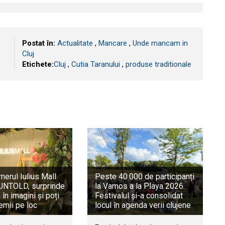
Postat în:
Actualitate
,
Mancare
,
Unde mancam in
Cluj
Etichete:
​Cluj
,
Cutia Taranului
,
produse traditionale
rnerul Iulius Mall
Peste 40.000 de participanți
a UNTOLD, surprinde
la Vamos a la Playa 2026.
în imagini și poți
Festivalul și-a consolidat
emii pe loc
locul în agenda verii clujene