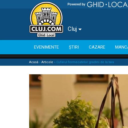
Cluj
EVENIMENTE
ȘTIRI
CAZARE
MANC
Acasă
»
Articole
»
Cufarul fermecatelor gradini de la tara