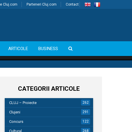
e Cluj.com
Parteneri Cluj.com
Contact
ARTICOLE
BUSINESS
CATEGORII ARTICOLE
CLUJ – Proiecte
262
Clujeni
291
Concurs
122
Cultural
268