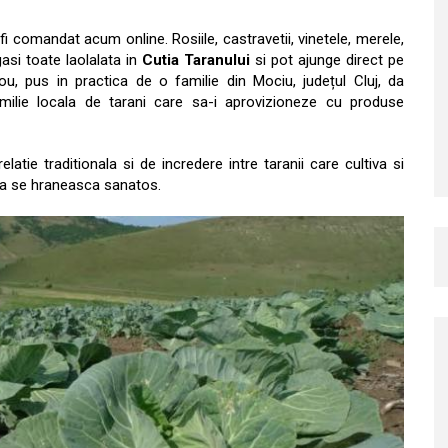
fi comandat acum online. Rosiile, castravetii, vinetele, merele,
gasi toate laolalata in
Cutia Taranului
si pot ajunge direct pe
u, pus in practica de o familie din Mociu, județul Cluj, da
milie locala de tarani care sa-i aprovizioneze cu produse
latie traditionala si de incredere intre taranii care cultiva si
 sa se hraneasca sanatos.