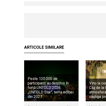
ARTICOLE SIMILARE
Peste 120.000 de
participanți au deschis în
Vino la co
forță UNTOLD 2026.
Cluj de l
„UNTOLD Star”, tema ediției
atmosfera 
din 2027
câștiga pr