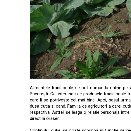
Alimentele traditionale se pot comanda online pe w
București. Cei interesati de produsele tradidionale t
care li se potriveste cel mai bine. Apoi, pasul ur
dusa cutia si cand. Familia de agricultori a carei c
respectiva. Astfel, se leaga o relatie personala intr
direct la oraseni.
Continutul cutiei se poate schimba in functie de re