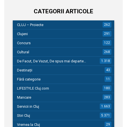
CATEGORII ARTICOLE
CLUJ – Proiecte
262
Clujeni
291
Concurs
122
Cultural
268
De Facut, De Vazut, De spus mai departe…
1.318
Destinații
43
Fără categorie
11
LIFESTYLE Cluj.com
180
Mancare
283
Servicii in Cluj
1.663
Stiri Cluj
5.371
Vremea la Cluj
29