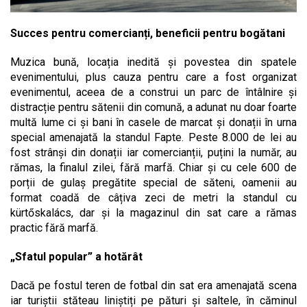
Succes pentru comercianți, beneficii pentru bogătani
Muzica bună, locația inedită și povestea din spatele
evenimentului, plus cauza pentru care a fost organizat
evenimentul, aceea de a construi un parc de întâlnire și
distracție pentru sătenii din comună, a adunat nu doar foarte
multă lume ci și bani în casele de marcat și donații în urna
special amenajată la standul Fapte. Peste 8.000 de lei au
fost strânși din donații iar comercianții, puțini la număr, au
rămas, la finalul zilei, fără marfă. Chiar și cu cele 600 de
porții de gulaș pregătite special de săteni, oamenii au
format coadă de câțiva zeci de metri la standul cu
kürtőskalács, dar și la magazinul din sat care a rămas
practic fără marfă.
„Sfatul popular” a hotărât
Dacă pe fostul teren de fotbal din sat era amenajată scena
iar turiștii stăteau liniștiți pe pături și saltele, în căminul