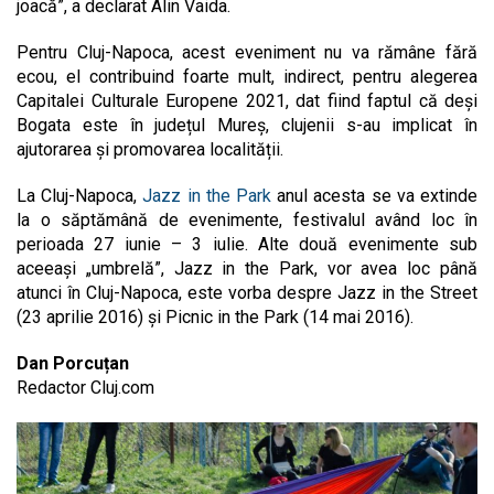
joacă”, a declarat Alin Vaida.
Pentru Cluj-Napoca, acest eveniment nu va rămâne fără
ecou, el contribuind foarte mult, indirect, pentru alegerea
Capitalei Culturale Europene 2021, dat fiind faptul că deși
Bogata este în județul Mureș, clujenii s-au implicat în
ajutorarea și promovarea localității.
La Cluj-Napoca,
Jazz in the Park
anul acesta se va extinde
la o săptămână de evenimente, festivalul având loc în
perioada 27 iunie – 3 iulie. Alte două evenimente sub
aceeași „umbrelă”, Jazz in the Park, vor avea loc până
atunci în Cluj-Napoca, este vorba despre Jazz in the Street
(23 aprilie 2016) și Picnic in the Park (14 mai 2016).
Dan Porcuțan
Redactor Cluj.com