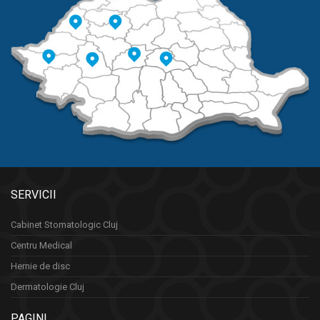
SERVICII
Cabinet Stomatologic Cluj
Centru Medical
Hernie de disc
Dermatologie Cluj
PAGINI