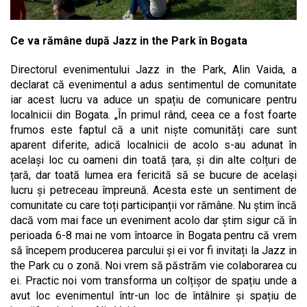
Ce va rămâne după Jazz in the Park în Bogata
Directorul evenimentului Jazz in the Park, Alin Vaida, a
declarat că evenimentul a adus sentimentul de comunitate
iar acest lucru va aduce un spațiu de comunicare pentru
localnicii din Bogata. „În primul rând, ceea ce a fost foarte
frumos este faptul că a unit niște comunități care sunt
aparent diferite, adică localnicii de acolo s-au adunat în
același loc cu oameni din toată țara, și din alte colțuri de
țară, dar toată lumea era fericită să se bucure de același
lucru și petreceau împreună. Acesta este un sentiment de
comunitate cu care toți participanții vor rămâne. Nu știm încă
dacă vom mai face un eveniment acolo dar știm sigur că în
perioada 6-8 mai ne vom întoarce în Bogata pentru că vrem
să începem producerea parcului și ei vor fi invitați la Jazz in
the Park cu o zonă. Noi vrem să păstrăm vie colaborarea cu
ei. Practic noi vom transforma un colțișor de spațiu unde a
avut loc evenimentul într-un loc de întâlnire și spațiu de