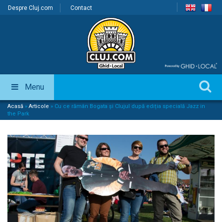
Despre Cluj.com
Contact
Menu
Acasă
»
Articole
»
Cu ce rămân Bogata și Clujul după ediția specială Jazz in
the Park