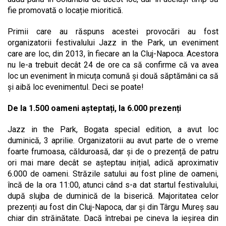
fie promovată o locație mioritică.
Primii care au răspuns acestei provocări au fost
organizatorii festivalului Jazz in the Park, un eveniment
care are loc, din 2013, în fiecare an la Cluj-Napoca. Acestora
nu le-a trebuit decât 24 de ore ca să confirme că va avea
loc un eveniment în micuța comună și două săptămâni ca să
și aibă loc evenimentul. Deci se poate!
De la 1.500 oameni așteptați, la 6.000 prezenți
Jazz in the Park, Bogata special edition, a avut loc
duminică, 3 aprilie. Organizatorii au avut parte de o vreme
foarte frumoasa, călduroasă, dar și de o prezență de patru
ori mai mare decât se așteptau inițial, adică aproximativ
6.000 de oameni. Străzile satului au fost pline de oameni,
încă de la ora 11:00, atunci când s-a dat startul festivalului,
după slujba de duminică de la biserică. Majoritatea celor
prezenți au fost din Cluj-Napoca, dar și din Târgu Mureș sau
chiar din străinătate. Dacă întrebai pe cineva la ieșirea din