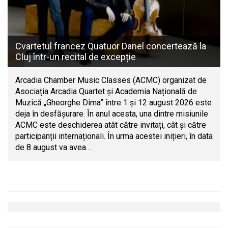
Cvartetul francez Quatuor Danel concertează la
Cluj într-un recital de excepție
Arcadia Chamber Music Classes (ACMC) organizat de
Asociația Arcadia Quartet și Academia Națională de
Muzică „Gheorghe Dima” între 1 și 12 august 2026 este
deja în desfășurare. În anul acesta, una dintre misiunile
ACMC este deschiderea atât către invitați, cât și către
participanții internaționali. În urma acestei inițieri, în data
de 8 august va avea…