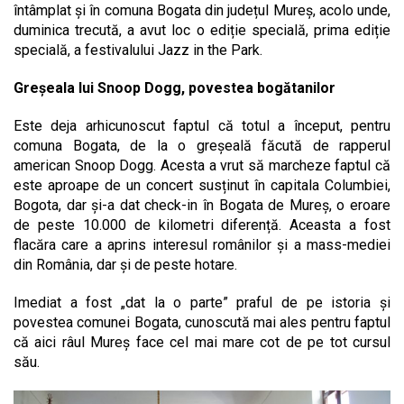
întâmplat și în comuna Bogata din județul Mureș, acolo unde,
duminica trecută, a avut loc o ediție specială, prima ediție
specială, a festivalului Jazz in the Park.
Greșeala lui Snoop Dogg, povestea bogătanilor
Este deja arhicunoscut faptul că totul a început, pentru
comuna Bogata, de la o greșeală făcută de rapperul
american Snoop Dogg. Acesta a vrut să marcheze faptul că
este aproape de un concert susținut în capitala Columbiei,
Bogota, dar și-a dat check-in în Bogata de Mureș, o eroare
de peste 10.000 de kilometri diferență. Aceasta a fost
flacăra care a aprins interesul românilor și a mass-mediei
din România, dar și de peste hotare.
Imediat a fost „dat la o parte” praful de pe istoria și
povestea comunei Bogata, cunoscută mai ales pentru faptul
că aici râul Mureș face cel mai mare cot de pe tot cursul
său.