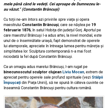
mele până când le vedeți. Cei aproape de Dumnezeu le-
au văzut.” (Constantin Brâncuși)
Cu toții ne-am întors azi privirile spre viața și opera
maestrului
Constantin Brâncuși
, care se năștea pe
19
februarie 1876
, în satul Hobița din județul Gorj. Aportul pe
care maestrul Brâncuși l-a adus artei, la nivel mondial, este
unul de o însemnătate uriașă, fapt demonstrat de operele
lui atemporale, apreciate în întreaga lumea pentru măreția și
simplitatea lor. Sculptura contemporană n-a mai fost
niciodată la fel după Constantin Brâncuși.
Ca un omagiu adus marelui Brâncuși, l-am rugat pe
binecunoscutul sculptor clujean
Liviu Mocan
, extrem de
apreciat pentru operele sale profund spirituale (vezi
Stâlpii
Împușcați
din Piața Unirii), să ne spună în câteva cuvinte ce
înseamnă Constantin Brâncuși pentru cultura română.