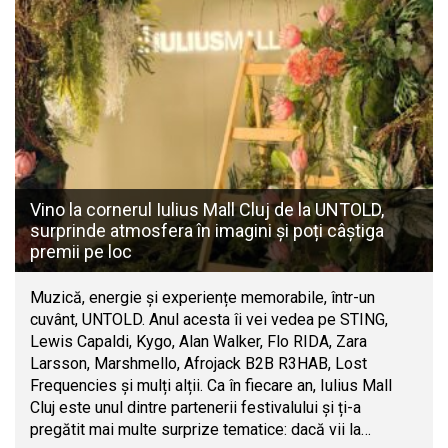
Vino la cornerul Iulius Mall Cluj de la UNTOLD,
surprinde atmosfera în imagini și poți câștiga
premii pe loc
Muzică, energie și experiențe memorabile, într-un
cuvânt, UNTOLD. Anul acesta îi vei vedea pe STING,
Lewis Capaldi, Kygo, Alan Walker, Flo RIDA, Zara
Larsson, Marshmello, Afrojack B2B R3HAB, Lost
Frequencies și mulți alții. Ca în fiecare an, Iulius Mall
Cluj este unul dintre partenerii festivalului și ți-a
pregătit mai multe surprize tematice: dacă vii la…