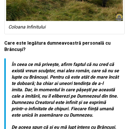
Coloana Infinitului
Care este legătura dumneavoastră personală cu
Brâncuși?
În ceea ce mă privește, afirm faptul că nu cred că
există vreun sculptor, mai ales român, care să nu se
lupte cu Brâncuși. Pentru că este atât de mare încât
te doboară; ba chiar ai uneori tendința de a-l
imita.
Dar, în momentul în care pășești pe această
cale a imitării, nu îl eliberezi pe Dumnezeul din tine.
Dumnezeu Creatorul este infinit și se exprimă
printr-o infinitate de chipuri.
Fiecare ființă umană
este unică în asemănare cu Dumnezeu.
De aceea spun că și eu mă lupt intens cu Brâncuși.