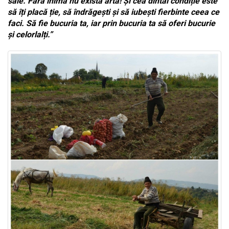
sale. Fără inimă nu există artă! Și cea dintâi condiție este
să îți placă ție, să îndrăgești și să iubești fierbinte ceea ce
faci. Să fie bucuria ta, iar prin bucuria ta să oferi bucurie
și celorlalți.”