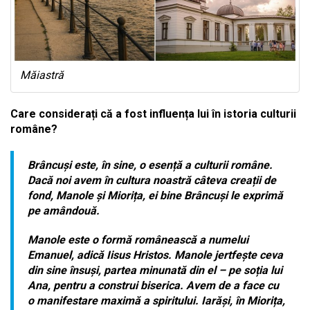
Măiastră
Care considerați că a fost influența lui în istoria culturii
române?
Brâncuși este, în sine, o esență a culturii române.
Dacă noi avem în cultura noastră câteva creații de
fond, Manole și Miorița, ei bine Brâncuși le exprimă
pe amândouă.
Manole este o formă românească a numelui
Emanuel, adică Iisus Hristos. Manole jertfește ceva
din sine însuși, partea minunată din el – pe soția lui
Ana, pentru a construi biserica. Avem de a face cu
o manifestare maximă a spiritului. Iarăși, în Miorița,