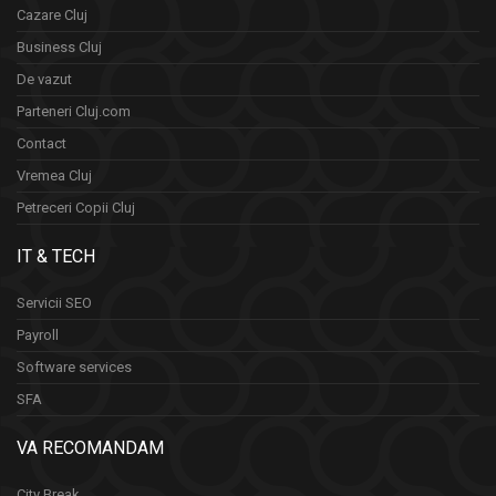
Cazare Cluj
Business Cluj
De vazut
Parteneri Cluj.com
Contact
Vremea Cluj
Petreceri Copii Cluj
IT & TECH
Servicii SEO
Payroll
Software services
SFA
VA RECOMANDAM
City Break