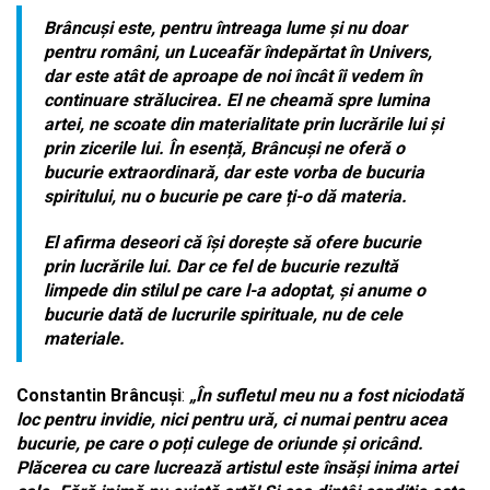
Brâncuși este, pentru întreaga lume și nu doar
pentru români, un Luceafăr îndepărtat în Univers,
dar este atât de aproape de noi încât îi vedem în
continuare strălucirea. El ne cheamă spre lumina
artei, ne scoate din materialitate prin lucrările lui și
prin zicerile lui. În esență, Brâncuși ne oferă o
bucurie extraordinară, dar este vorba de bucuria
spiritului, nu o bucurie pe care ți-o dă materia.
El afirma deseori că își dorește să ofere bucurie
prin lucrările lui. Dar ce fel de bucurie rezultă
limpede din stilul pe care l-a adoptat, și anume o
bucurie dată de lucrurile spirituale, nu de cele
materiale.
Constantin Brâncuși
:
„În sufletul meu nu a fost niciodată
loc pentru invidie, nici pentru ură, ci numai pentru acea
bucurie, pe care o poți culege de oriunde și oricând.
Plăcerea cu care lucrează artistul este însăși inima artei