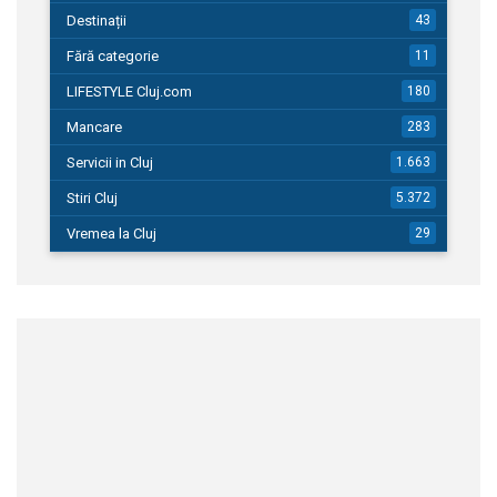
Destinații
43
Fără categorie
11
LIFESTYLE Cluj.com
180
Mancare
283
Servicii in Cluj
1.663
Stiri Cluj
5.372
Vremea la Cluj
29