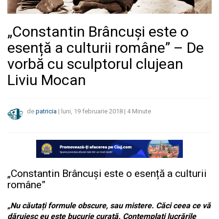
„Constantin Brâncuși este o
esență a culturii române” – De
vorbă cu sculptorul clujean
Liviu Mocan
de
patricia
|
luni, 19 februarie 2018
|
4
Minute
„Constantin Brâncuși este o esență a culturii
române”
„Nu căutați formule obscure, sau mistere. Căci ceea ce vă
dăruiesc eu este bucurie
curată. Contemplați lucrările