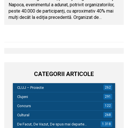
Napoca, evenimentul a adunat, potrivit organizatorilor,
peste 40.000 de participanți, cu aproximativ 40% mai
mulți decât la ediția precedentă. Organizat de…
CATEGORII ARTICOLE
CLUJ – Proiecte
262
Clujeni
291
Concurs
122
Cultural
268
De Facut, De Vazut, De spus mai departe…
1.318