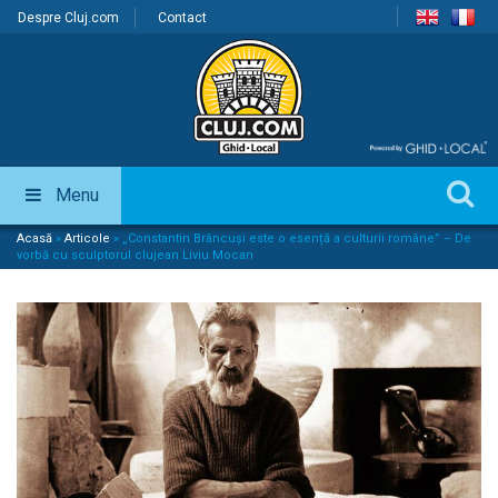
Despre Cluj.com
Contact
Menu
Acasă
»
Articole
»
„Constantin Brâncuși este o esență a culturii române” – De
vorbă cu sculptorul clujean Liviu Mocan