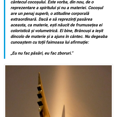
cântecul cocoșului. Este vorba, din nou, de o
reprezentare a spiritului și nu a materiei. Cocoșul
are un penaj superb, o atitudine corporală
extraordinară. Dacă e să reprezinți pasărea
aceasta, ca materie, ești năucit de frumusețea ei
coloristică și volumetrică. Ei bine, Brâncuși a ieșit
dincolo de materie și a ajuns în cântec. Nu degeaba
cunoaștem cu toții faimoasa lui afirmație:
„Eu nu fac păsări, eu fac zboruri.”