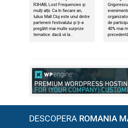
R3HAB, Lost Frequencies și
Grigorescu
mulți alții. Ca în fiecare an,
evenimentul
Iulius Mall Cluj este unul dintre
organizator
partenerii festivalului și ți-a
de particip
pregătit mai multe surprize
40% mai mul
tematice: dacă vii la…
precedentă
DESCOPERA
ROMANIA M