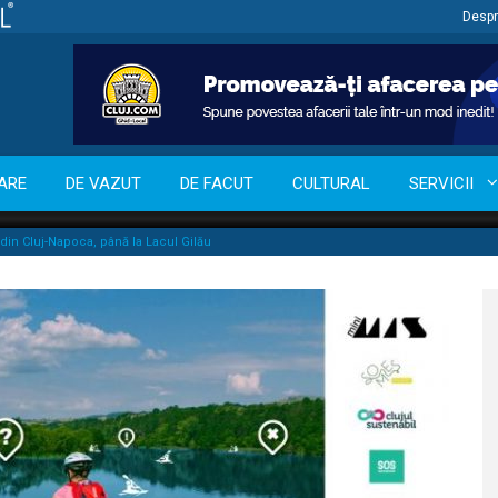
Despr
ARE
DE VAZUT
DE FACUT
CULTURAL
SERVICII
 din Cluj-Napoca, până la Lacul Gilău