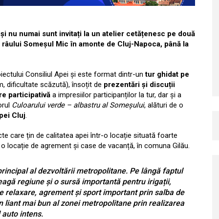
 și nu numai sunt invitați la un atelier cetățenesc pe două
a râului Someșul Mic în amonte de Cluj-Napoca, până la
iectului Consiliul Apei și este format dintr-un
tur ghidat pe
m, dificultate scăzută), însoțit de
prezentări și discuții
re participativă
a impresiilor participanților la tur, dar și a
orul
Culoarului verde – albastru al Someșului
, alături de o
ei Cluj
.
e care țin de calitatea apei într-o locație situată foarte
e o locație de agrement și case de vacanță, în comuna Gilău.
ncipal al dezvoltării metropolitane. Pe lângă faptul
eagă regiune și o sursă importantă pentru irigații,
e relaxare, agrement și sport important prin salba de
 liant mai bun al zonei metropolitane prin realizarea
l auto intens.