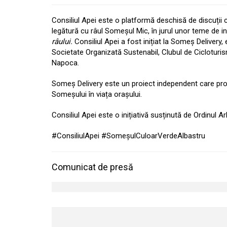
Consiliul Apei este o platformă deschisă de discuții c
legătură cu râul Someșul Mic, în jurul unor teme de 
râului.
Consiliul Apei a fost inițiat la Someș Delivery,
Societate Organizată Sustenabil, Clubul de Cicloturi
Napoca.
Someș Delivery este un proiect independent care prov
Someșului în viața orașului.
Consiliul Apei este o inițiativă susținută de Ordinul A
#ConsiliulApei #SomeșulCuloarVerdeAlbastru
Comunicat de presă