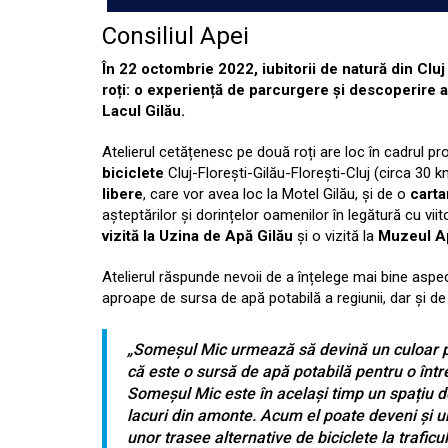
Consiliul Apei
În 22 octombrie 2022, iubitorii de natură din Cluj
roți: o experiență de parcurgere și descoperire 
Lacul Gilău.
Atelierul cetățenesc pe două roți are loc în cadrul pro
biciclete
Cluj-Florești-Gilău-Florești-Cluj (circa 30 k
libere
, care vor avea loc la Motel Gilău, și de o
carta
așteptărilor și dorințelor oamenilor în legătură cu viit
vizită la Uzina de Apă Gilău
și o vizită la
Muzeul Ap
Atelierul răspunde nevoii de a înțelege mai bine aspect
aproape de sursa de apă potabilă a regiunii, dar și d
„Someșul Mic urmează să devină un culoar pri
că este o sursă de apă potabilă pentru o într
Someșul Mic este în același timp un spațiu d
lacuri din amonte. Acum el poate deveni și un
unor trasee alternative de biciclete la traficu