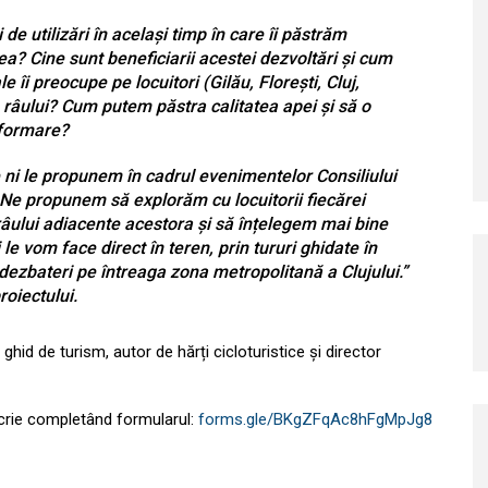
 de utilizări în același timp în care îi păstrăm
tea? Cine sunt beneficiarii acestei dezvoltări și cum
îi preocupe pe locuitori (Gilău, Florești, Cluj,
a râului? Cum putem păstra calitatea apei și să o
sformare?
ni le propunem în cadrul evenimentelor Consiliului
Ne propunem să explorăm cu locuitorii fiecărei
râului adiacente acestora și să înțelegem mai bine
le vom face direct în teren, prin tururi ghidate în
 dezbateri pe întreaga zona metropolitană a Clujului.”
roiectului.
, ghid de turism, autor de hărți cicloturistice și director
nscrie completând formularul:
forms.gle/BKgZFqAc8hFgMpJg8