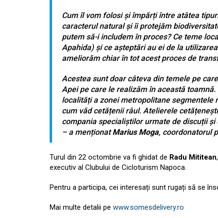
Cum îl vom folosi și împărți între atâtea tipuri
caracterul natural și îi protejăm biodiversita
putem să-i includem în proces? Ce teme locale 
Apahida) și ce așteptări au ei de la utilizare
ameliorăm chiar în tot acest proces de tran
Acestea sunt doar câteva din temele pe care 
Apei pe care le realizăm în această toamnă. 
localități a zonei metropolitane segmentele 
cum văd cetățenii râul. Atelierele cetățenești 
compania specialiștilor urmate de discuții și
– a menționat
Marius Moga
, coordonatorul p
Turul din 22 octombrie va fi ghidat de
Radu Mititean
executiv al Clubului de Cicloturism Napoca.
Pentru a participa, cei interesați sunt rugați să se î
Mai multe detalii pe
www.somesdelivery.ro