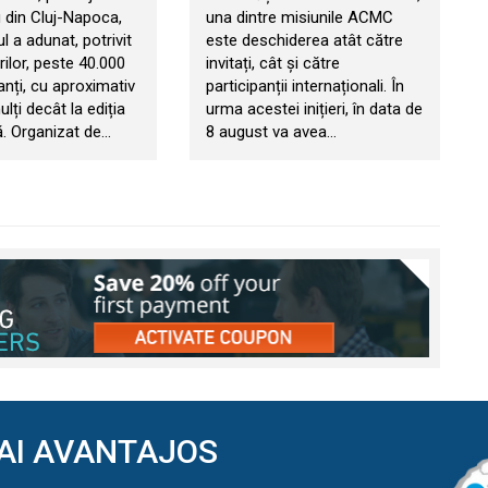
 din Cluj-Napoca,
una dintre misiunile ACMC
 a adunat, potrivit
este deschiderea atât către
ilor, peste 40.000
invitați, cât și către
anți, cu aproximativ
participanții internaționali. În
ți decât la ediția
urma acestei inițieri, în data de
. Organizat de…
8 august va avea…
AI AVANTAJOS