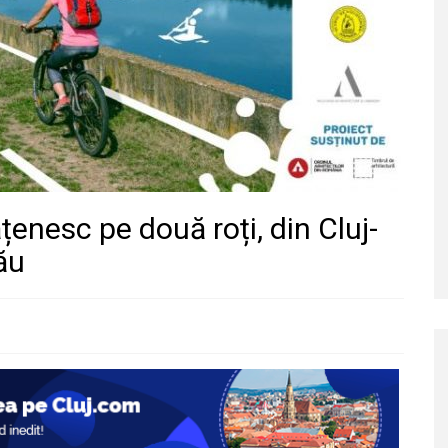
ățenesc pe două roți, din Cluj-
ău