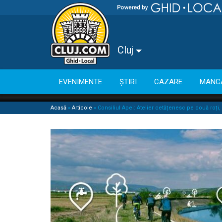
Cluj
EVENIMENTE
ȘTIRI
CAZARE
MANC
Acasă
»
Articole
»
Consiliul Apei: Atelier cetățenesc pe două roți,