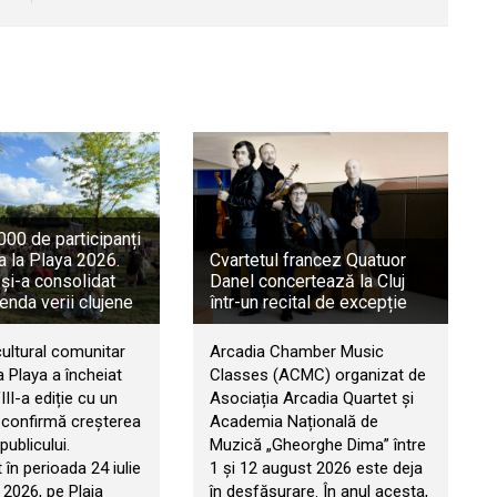
00 de participanți
a la Playa 2026.
Cvartetul francez Quatuor
 și-a consolidat
Danel concertează la Cluj
genda verii clujene
într-un recital de excepție
cultural comunitar
Arcadia Chamber Music
 Playa a încheiat
Classes (ACMC) organizat de
II-a ediție cu un
Asociația Arcadia Quartet și
e confirmă creșterea
Academia Națională de
publicului.
Muzică „Gheorghe Dima” între
în perioada 24 iulie
1 și 12 august 2026 este deja
 2026, pe Plaja
în desfășurare. În anul acesta,