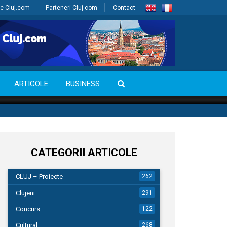
e Cluj.com
Parteneri Cluj.com
Contact
ARTICOLE
BUSINESS
CATEGORII ARTICOLE
CLUJ – Proiecte
262
Clujeni
291
Concurs
122
Cultural
268