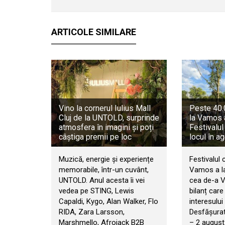
ARTICOLE SIMILARE
Vino la cornerul Iulius Mall
Peste 40.0
Cluj de la UNTOLD, surprinde
la Vamos 
atmosfera în imagini și poți
Festivalul
câștiga premii pe loc
locul în a
Muzică, energie și experiențe
Festivalul 
memorabile, într-un cuvânt,
Vamos a la
UNTOLD. Anul acesta îi vei
cea de-a VI
vedea pe STING, Lewis
bilanț car
Capaldi, Kygo, Alan Walker, Flo
interesului 
RIDA, Zara Larsson,
Desfășurat 
Marshmello, Afrojack B2B
– 2 august