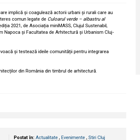
are implică și coagulează actorii urbani și rurali care au
interes comun legate de
Culoarul verde – albastru al
 ediția 2021, de Asociația miniMASS, Clujul Sustenabil,
sm Napoca și Facultatea de Arhitectură și Urbanism Cluj-
oacă și testează ideile comunității pentru integrarea
rhitecților din România din timbrul de arhitectură.
Postat în:
Actualitate
,
Evenimente
,
Stiri Cluj