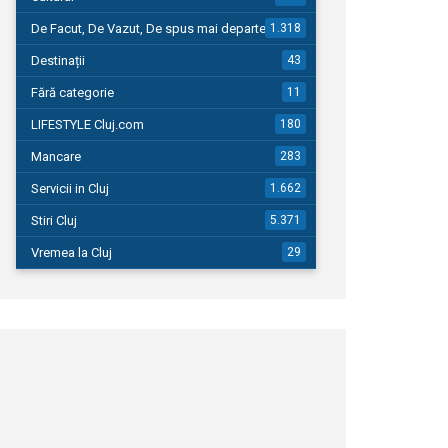
De Facut, De Vazut, De spus mai departe…
1.318
Destinații
43
Fără categorie
11
LIFESTYLE Cluj.com
180
Mancare
283
Servicii in Cluj
1.662
Stiri Cluj
5.371
Vremea la Cluj
29