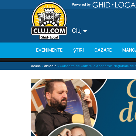
Cluj
EVENIMENTE
ȘTIRI
CAZARE
MANC
Acasă
»
Articole
»
Concerte de Chitară la Academia Națională d