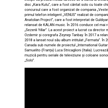
disc „Kara Kutu”, care a fost cântat solo cu toate chit
concursul care a fost organizat de compania „Vestel”
primul telefon inteligent „VENUS” realizat de compan
Anatolian Project”, care a fost interpretat de Guldiya
relansat de KALAN music. În 2016 conduce cel mai rec
„Sezenli Yıllar”. La acest proiect a lucrat ca direct
Ozdemir și coregrafa Zeynep Tanbay. În 2017 a relans
2018 a lansat noul său album intitulat „Fermata”. În
Canada sub numele de proiectul „International Guitar N
Samuelito (Franța) Luca Stricaglioni (Italia). Lucrea
muzică pentru seriale de televiziune și coloane sono
„Solo”.