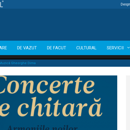
Despr
ARE
DE VAZUT
DE FACUT
CULTURAL
SERVICII
e Muzică Gheorghe Dima