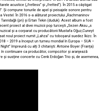
arele acustice („fretless” și „fretted”). În 2015 a câștigat
. Și compune tonurile de apel și peisajele sonore pentru
ia Vestel. În 2016 s-a alăturat proiectului „Rachmaninov
r Tanridağlı (pn) și Ertan Tekin (duduk). Acest album a fost
ent proiect al divei muzicii pop turcești „Sezen Aksu „s
or muzical și a corparat cu producătorii Mustafa Oğuz,Cuneyt
at noul proiect numit „Lahza” cu toboșarul suedez İkizc. În
 2018 – 2019 a început un turneu mondial în Europa – SUA –
ight” împreună cu alți 3 chitariști: Antoine Boyer (Franța)
ză în continuare ca producător, compozitor și aranjează
re și susține concerte cu Cenk Erdoğan Trio și, de asemenea,