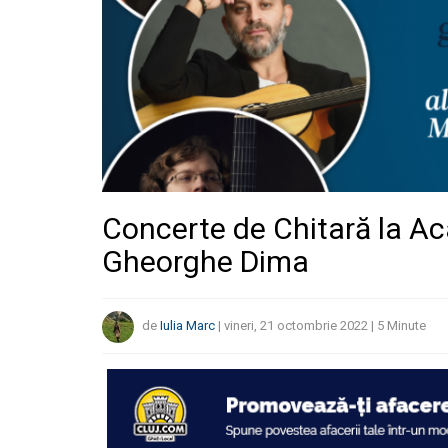
Concerte de Chitară la A
Gheorghe Dima
de
Iulia Marc
|
vineri, 21 octombrie 2022
|
5
Minute