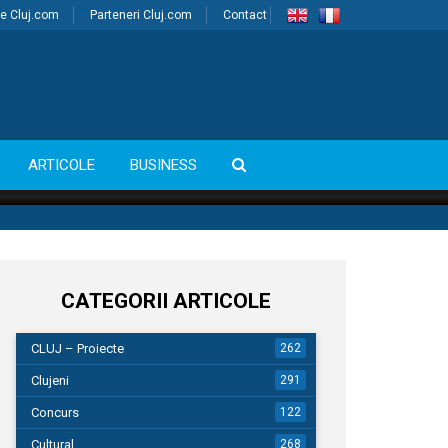
e Cluj.com
Parteneri Cluj.com
Contact
ARTICOLE
BUSINESS
CATEGORII ARTICOLE
CLUJ – Proiecte
262
Clujeni
291
Concurs
122
Cultural
268