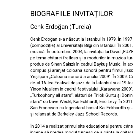
BIOGRAFIILE INVITAȚILOR
Cenk Erdoğan (Turcia)
Cenk Erdoğan s-a născut la Istanbul în 1979. În 1997
(compoziție) al Universității Bilgi din Istanbul. În 2
muzică. În octombrie 2004, la invitația lui David „FUZ
pe tema chitarei fretless și a modurilor în muzica tur
produs de Sinan Sakızlı în cadrul Baykuș Music. În a
compus și aranjat coloana sonoră pentru filmul „Issız
Yeșilçam „Coloana sonoră a anului 2009”. În 2009, Ce
de-al 16-lea Festival de jazz de la İstanbul și al 19-l
Yinon Muallem în cadrul festivalului „Karawane 2009”
„Turkophony all stars”, alături de Trilok Gurtu și Doni
stars” cu Dave Weckl, Kai Eckhardt, Eric Levy. În 2011
San Francisco cu legendarul basist Kai Eckhardth ș
și relansat de Berkeley Jazz School Records.
În 2014 a realizat primul site educațional pentru cân
începe să predea modul turcesc de a cânta la chitară f