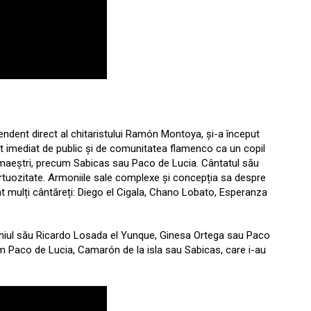
endent direct al chitaristului Ramón Montoya, și-a început
ut imediat de public și de comunitatea flamenco ca un copil
i maeștri, precum Sabicas sau Paco de Lucia. Cântatul său
virtuozitate. Armoniile sale complexe și concepția sa despre
 mulți cântăreți: Diego el Cigala, Chano Lobato, Esperanza
chiul său Ricardo Losada el Yunque, Ginesa Ortega sau Paco
m Paco de Lucia, Camarón de la isla sau Sabicas, care i-au