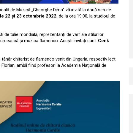
nală de Muzică „Gheorghe Dima” vă invită la două seri de
 de 22 și 23 octombrie 2022,
de la ora 19:00, la studioul de
ști de talie mondială, reprezentanți de vârf ale stilurilor
urcească și muzica flamenco. Acești invitați sunt:
Cenk
 tânăr chitarist de flamenco venit din Ungaria, respectiv lect.
 Florian, ambii fiind profesori la Academia Națională de