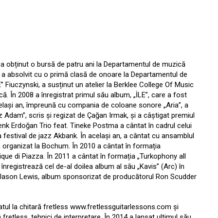
 a obținut o bursă de patru ani la Departamentul de muzică
001, a absolvit cu o primă clasă de onoare la Departamentul de
E” Fiuczynski, a susținut un atelier la Berklee College Of Music
că. În 2008 a înregistrat primul său album, „İLE”, care a fost
celași an, împreună cu compania de coloane sonore „Aria”, a
 Adam”, scris și regizat de Çağan Irmak, și a câștigat premiul
nk Erdoğan Trio feat. Tineke Postma a cântat în cadrul celui
ea festival de jazz Akbank. În același an, a cântat cu ansamblul
, organizat la Bochum. În 2010 a cântat în formația
nique di Piazza. În 2011 a cântat în formația „Turkophony all
 înregistrează cel de-al doilea album al său „Kavis” (Arc) în
i Jason Lewis, album sponsorizat de producătorul Ron Scudder
tatul la chitară fretless www.fretlessguitarlessons.com și
retless, tehnici de interpretare. În 2014 a lansat ultimul său