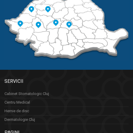
SERVICII
Cabinet Stomatologic Cluj
Centru Medical
Hernie de disc
Dermatologie Cluj
PAGINI