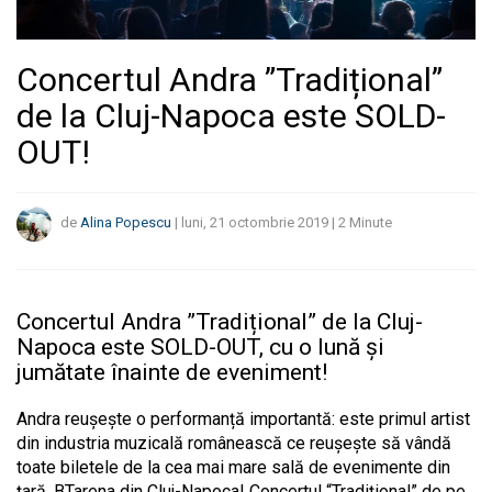
Concertul Andra ”Tradițional”
de la Cluj-Napoca este SOLD-
OUT!
de
Alina Popescu
|
luni, 21 octombrie 2019
|
2
Minute
Concertul Andra ”Tradițional” de la Cluj-
Napoca este SOLD-OUT, cu o lună și
jumătate înainte de eveniment!
Andra reușește o performanță importantă: este primul artist
din industria muzicală românească ce reușește să vândă
toate biletele de la cea mai mare sală de evenimente din
țară, BTarena din Cluj-Napoca! Concertul “Tradițional” de pe