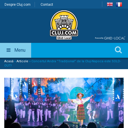
Despre Cluj.com
Contact
Menu
Acasă
»
Articole
»
Concertul Andra ”Tradițional” de la Cluj-Napoca este SOLD-
OUT!