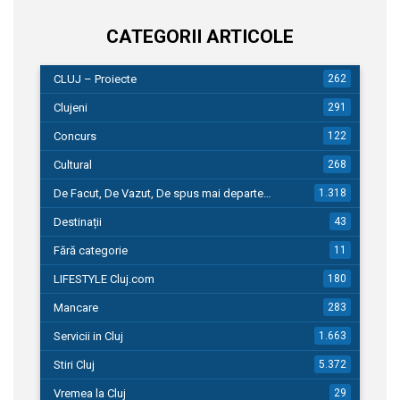
CATEGORII ARTICOLE
CLUJ – Proiecte
262
Clujeni
291
Concurs
122
Cultural
268
De Facut, De Vazut, De spus mai departe…
1.318
Destinații
43
Fără categorie
11
LIFESTYLE Cluj.com
180
Mancare
283
Servicii in Cluj
1.663
Stiri Cluj
5.372
Vremea la Cluj
29