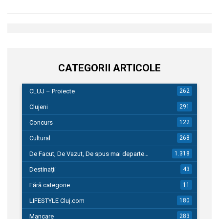
CATEGORII ARTICOLE
CLUJ – Proiecte
262
Clujeni
291
Concurs
122
Cultural
268
De Facut, De Vazut, De spus mai departe…
1.318
Destinații
43
Fără categorie
11
LIFESTYLE Cluj.com
180
Mancare
283