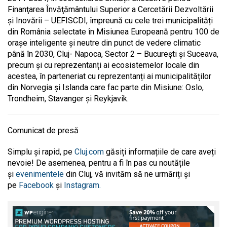
Finanţarea Învăţământului Superior a Cercetării Dezvoltării
şi Inovării – UEFISCDI, împreună cu cele trei municipalități
din România selectate în Misiunea Europeană pentru 100 de
orașe inteligente și neutre din punct de vedere climatic
până în 2030, Cluj- Napoca, Sector 2 – București și Suceava,
precum și cu reprezentanți ai ecosistemelor locale din
acestea, în parteneriat cu reprezentanți ai municipalităților
din Norvegia și Islanda care fac parte din Misiune: Oslo,
Trondheim, Stavanger și Reykjavik.
Comunicat de presă
Simplu și rapid, pe
Cluj.com
găsiți informațiile de care aveți
nevoie! De asemenea, pentru a fi în pas cu noutățile
și
evenimentele
din Cluj, vă invităm să ne urmăriți și
pe
Facebook
și
Instagram.