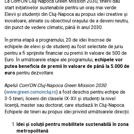
La Com’ON Cluj-Napoca Green Mission 2030, tinerii dau
start inițiativelor sustenabile pentru un oraș mai verde.
Elevii și studenții din Cluj-Napoca au propus idei creative și
inovatoare, aliniate cu obiectivul orașului de a deveni neutru,
din punct de vedere climatic, până în anul 2030.
În prima etapă a programului, 20 de idei înscrise de
echipele de elevi și de studenți au fost selectate de juriu
pentru a fi sprijinite financiar cu premii în valoare de 500 de
Euro. În următoarele etape ale programului,
echipele vor
putea beneficia de premii în valoare de până la 5.000 de
euro
pentru dezvoltare.
Apelul
Com’ON Cluj-Napoca Green Mission 2030
(
www.green.comoncluj.ro
) a fost deschis pentru echipe de
3-5 tineri, liceeni din clasele IX-XII și studenți la nivel
licență, master sau doctorat, care studiază în Cluj-Napoca.
Echipele de tineri au propus idei privind următoarele direcții:
Idei și soluții pentru mobilitate sustenabilă în zona
metropolitană