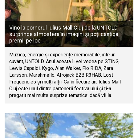
Vino la cornerul Iulius Mall Cluj de la UNTOLD,
surprinde atmosfera în imagini și poți câștiga
premii pe loc
Muzică, energie și experiențe memorabile, într-un
cuvânt, UNTOLD. Anul acesta îi vei vedea pe STING,
Lewis Capaldi, Kygo, Alan Walker, Flo RIDA, Zara
Larsson, Marshmello, Afrojack B2B R3HAB, Lost
Frequencies și mulți alții. Ca în fiecare an, Iulius Mall
Cluj este unul dintre partenerii festivalului și ți-a
pregătit mai multe surprize tematice: dacă vii la…