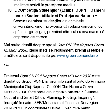
implicare activă în protejarea mediului.
E COmpetiția Studenților (Echipa: OSPN – Oameni
pentru Sustenabilitate și Protejarea Naturii)
–
Concurs destinat studenților din căminele
universitare, care îi provoacă să reducă consumul de
apă, energie și gaz, premiind căminul cu cea mai mică
amprentă de carbon.
Mai multe detalii despre apelul
Com’ON Cluj-Napoca Green
Mission 2030,
ideile înscrise, regulament, premii și etapele
următoare, sunt disponibile pe:
www.green.comoncluj.ro
.
***
Proiectul
Com’ON Cluj-Napoca Green Mission 2030
este
derulat de Grupul PONT, iar premiile sunt oferite de Primăria
Municipiului Cluj-Napoca. Com’ON Cluj-Napoca Green
Mission 2030 face parte din inițiativa bilaterală “Climate-
Neutral and Smart Cities: Planning, Piloting, Inspiring”,
finanțată în cadrul SEE/Mecanismul Financiar Norvegian
2014-2021, în coordonarea Unității Executive pentru