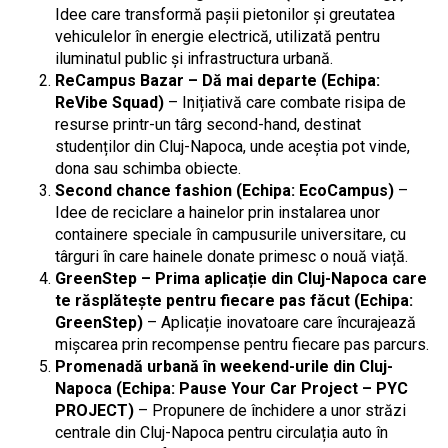
Idee care transformă pașii pietonilor și greutatea
vehiculelor în energie electrică, utilizată pentru
iluminatul public și infrastructura urbană.
ReCampus Bazar – Dă mai departe (Echipa:
ReVibe Squad)
– Inițiativă care combate risipa de
resurse printr-un târg second-hand, destinat
studenților din Cluj-Napoca, unde aceștia pot vinde,
dona sau schimba obiecte.
Second chance fashion (Echipa: EcoCampus)
–
Idee de reciclare a hainelor prin instalarea unor
containere speciale în campusurile universitare, cu
târguri în care hainele donate primesc o nouă viață.
GreenStep – Prima aplicație din Cluj-Napoca care
te răsplătește pentru fiecare pas făcut (Echipa:
GreenStep)
– Aplicație inovatoare care încurajează
mișcarea prin recompense pentru fiecare pas parcurs.
Promenadă urbană în weekend-urile din Cluj-
Napoca (Echipa: Pause Your Car Project – PYC
PROJECT)
– Propunere de închidere a unor străzi
centrale din Cluj-Napoca pentru circulația auto în