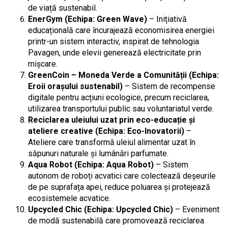
de viață sustenabil.
EnerGym (Echipa: Green Wave)
– Inițiativă
educațională care încurajează economisirea energiei
printr-un sistem interactiv, inspirat de tehnologia
Pavagen, unde elevii generează electricitate prin
mișcare.
GreenCoin – Moneda Verde a Comunității (Echipa:
Eroii orașului sustenabil)
– Sistem de recompense
digitale pentru acțiuni ecologice, precum reciclarea,
utilizarea transportului public sau voluntariatul verde.
Reciclarea uleiului uzat prin eco-educație și
ateliere creative (Echipa: Eco-Inovatorii)
–
Ateliere care transformă uleiul alimentar uzat în
săpunuri naturale și lumânări parfumate.
Aqua Robot (Echipa: Aqua Robot)
– Sistem
autonom de roboți acvatici care colectează deșeurile
de pe suprafața apei, reduce poluarea și protejează
ecosistemele acvatice.
Upcycled Chic (Echipa: Upcycled Chic)
– Eveniment
de modă sustenabilă care promovează reciclarea