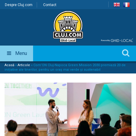
Despre Cluj.com
Contact
Menu
Acasă
»
Articole
»
Com’ON Cluj-Napoca Green Mission 2030 premiază 20 de
inițiative ale tinerilor, pentru un oraș mai verde și sustenabil