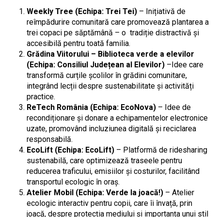
Weekly Tree (Echipa: Trei Tei)
– Inițiativă de
reîmpădurire comunitară care promovează plantarea a
trei copaci pe săptămână – o tradiție distractivă și
accesibilă pentru toată familia.
Grădina Viitorului – Biblioteca verde a elevilor
(Echipa: Consiliul Județean al Elevilor)
–Idee care
transformă curțile școlilor în grădini comunitare,
integrând lecții despre sustenabilitate și activități
practice.
ReTech România (Echipa: EcoNova)
– Idee de
recondiționare și donare a echipamentelor electronice
uzate, promovând incluziunea digitală și reciclarea
responsabilă.
EcoLift (Echipa: EcoLift)
– Platformă de ridesharing
sustenabilă, care optimizează traseele pentru
reducerea traficului, emisiilor și costurilor, facilitând
transportul ecologic în oraș.
Atelier Mobil (Echipa: Verde la joacă!)
– Atelier
ecologic interactiv pentru copii, care îi învață, prin
joacă, despre protecția mediului și importanța unui stil