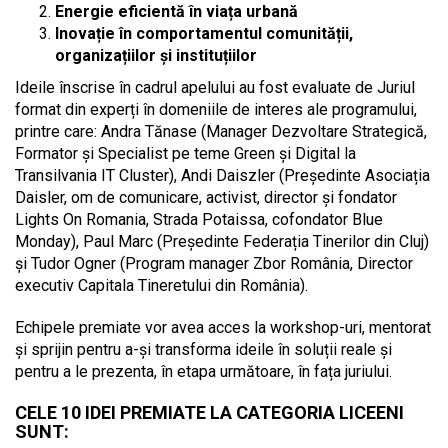
Energie eficientă în viața urbană
Inovație în comportamentul comunității,
organizațiilor și instituțiilor
Ideile înscrise în cadrul apelului au fost evaluate de Juriul
format din experți în domeniile de interes ale programului,
printre care: Andra Tănase (Manager Dezvoltare Strategică,
Formator și Specialist pe teme Green și Digital la
Transilvania IT Cluster), Andi Daiszler (Președinte Asociația
Daisler, om de comunicare, activist, director și fondator
Lights On Romania, Strada Potaissa, cofondator Blue
Monday), Paul Marc (Președinte Federația Tinerilor din Cluj)
și Tudor Ogner (Program manager Zbor România, Director
executiv Capitala Tineretului din România).
Echipele premiate vor avea acces la workshop-uri, mentorat
și sprijin pentru a-și transforma ideile în soluții reale și
pentru a le prezenta, în etapa următoare, în fața juriului.
CELE 10 IDEI PREMIATE LA CATEGORIA LICEENI
SUNT: