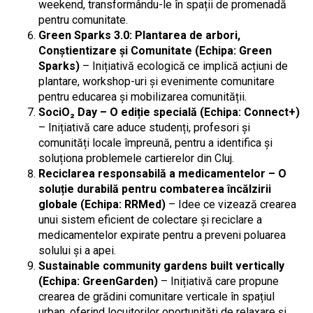
weekend, transformându-le în spații de promenadă
pentru comunitate.
Green Sparks 3.0: Plantarea de arbori,
Conștientizare și Comunitate (Echipa: Green
Sparks)
– Inițiativă ecologică ce implică acțiuni de
plantare, workshop-uri și evenimente comunitare
pentru educarea și mobilizarea comunității.
SociO₂ Day – O ediție specială (Echipa: Connect+)
– Inițiativă care aduce studenți, profesori și
comunități locale împreună, pentru a identifica și
soluționa problemele cartierelor din Cluj.
Reciclarea responsabilă a medicamentelor – O
soluție durabilă pentru combaterea încălzirii
globale (Echipa: RRMed)
– Idee ce vizează crearea
unui sistem eficient de colectare și reciclare a
medicamentelor expirate pentru a preveni poluarea
solului și a apei.
Sustainable community gardens built vertically
(Echipa: GreenGarden)
– Inițiativă care propune
crearea de grădini comunitare verticale în spațiul
urban, oferind locuitorilor oportunități de relaxare și