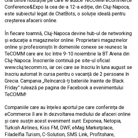
Una dintre noutățile pe care le aduce TeCOMM eCommerce
Conference&Expo la cea de-a 12-a ediție, din Cluj-Napoca,
este subiectul legat de ChatBots, o soluție ideală pentru
creșterea afacerii online.
În fiecare toamnă, Cluj-Napoca devine hub-ul de networking
și educație a magazinelor online. Proprietarii magazinelor
online și profesioniștii în domeniile conexe se reunesc la
TeCOMM care are loc între 9-10 noiembrie la BT Arena din
Cluj-Napoca. Înscrierile continuă pe site-ul oficial:
www.cluj.tecomm.ro, iar cei care se înscriu în luna august se
înscriu automat în cursa pentru o vacanță de 2 persoane în
Grecia. Campania „Reîncarcă-ți bateriile înainte de Black
Friday” rulează pe pagina de Facebook a evenimentului
TeCOMM!
Companiile care au înțeles aportul pe care conferința de
eCommerce îl are în dezvoltarea mediului de afaceri online
și care susțin acest eveniment sunt: Exponea, Netopia,
Turkish Airlines, Kiss FM, DWF, eMag Marketplace,
Filadelfia Turism, C-Solution, SMS Link, Profitshare,