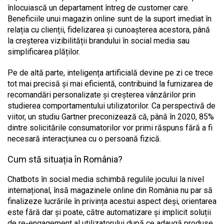
înlocuiască un departament întreg de customer care.
Beneficiile unui magazin online sunt de la suport imediat în
relația cu clienții, fidelizarea și cunoașterea acestora, până
la creșterea vizibilității brandului în social media sau
simplificarea plăților.
Pe de altă parte, inteligența artificială devine pe zi ce trece
tot mai precisă și mai eficientă, contribuind la furnizarea de
recomandări personalizate și creșterea vânzărilor prin
studierea comportamentului utilizatorilor. Ca perspectivă de
viitor, un studiu Gartner preconizează că, până în 2020, 85%
dintre solicitările consumatorilor vor primi răspuns fără a fi
necesară interacțiunea cu o persoană fizică.
Cum stă situația în România?
Chatbots în social media schimbă regulile jocului la nivel
internațional, însă magazinele online din România nu par să
finalizeze lucrările în privința acestui aspect deși, orientarea
este fără dar și poate, către automatizare și implicit soluții
de re-engagement al utilizatorului după ce adaugă produse