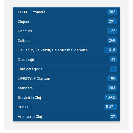
CLUJ – Proiecte
262
Clujeni
291
Concurs
122
Cultural
268
De Facut, De Vazut, De spus mai departe…
1.318
Destinații
43
Fără categorie
11
LIFESTYLE Cluj.com
180
Mancare
283
Servicii in Cluj
1.662
Stiri Cluj
5.371
Vremea la Cluj
29