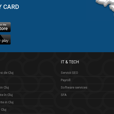
Y CARD
IT & TECH
si de Cluj
Servicii SEO
Payroll
in Cluj
Software services
e în Cluj
SFA
te in Cluj
n Cluj