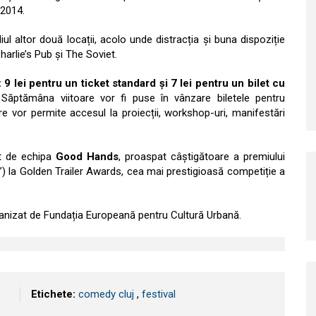
 2014.
ul altor două locații, acolo unde distracția și buna dispoziție
 Charlie’s Pub și The Soviet.
9 lei pentru un ticket standard și 7 lei pentru un bilet cu
 Săptămâna viitoare vor fi puse în vânzare biletele pentru
 vor permite accesul la proiecții, workshop-uri, manifestări
t de echipa
Good Hands
, proaspat câștigătoare a premiului
) la Golden Trailer Awards, cea mai prestigioasă competiție a
ganizat de Fundația Europeană pentru Cultură Urbană.
Etichete:
comedy cluj
,
festival