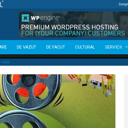
Despr
ARE
DE VAZUT
DE FACUT
CULTURAL
SERVICII
 ediție