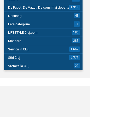
De Facut, De Vazut, De spus mai departe…
1.318
Destinații
43
Fără categorie
11
LIFESTYLE Cluj.com
180
Mancare
283
Servicii in Cluj
1.662
Stiri Cluj
5.371
Vremea la Cluj
29