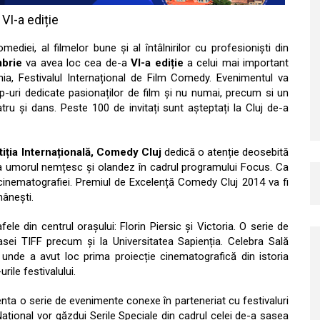
VI-a ediție
mediei, al filmelor bune și al întâlnirilor cu profesioniști din
brie
va avea loc cea de-a
VI-a ediție
a celui mai important
ia, Festivalul Internațional de Film Comedy. Evenimentul va
p-uri dedicate pasionaților de film și nu numai, precum si un
ru și dans. Peste 100 de invitați sunt așteptați la Cluj de-a
ția Internațională, Comedy Cluj
dedică o atenție deosebită
a umorul nemțesc și olandez în cadrul programului Focus. Ca
 cinematografiei. Premiul de Excelență Comedy Cluj 2014 va fi
mânești.
afele din centrul orașului: Florin Piersic și Victoria. O serie de
ei TIFF precum și la Universitatea Sapienția. Celebra Sală
l unde a avut loc prima proiecție cinematografică din istoria
ile festivalului.
nta o serie de evenimente conexe în parteneriat cu festivaluri
ațional vor găzdui Serile Speciale din cadrul celei de-a șasea