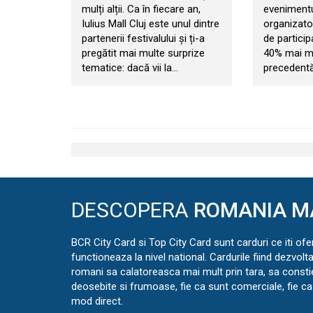
mulți alții. Ca în fiecare an,
evenimentul
Iulius Mall Cluj este unul dintre
organizator
partenerii festivalului și ți-a
de particip
pregătit mai multe surprize
40% mai mul
tematice: dacă vii la…
precedentă
DESCOPERA
ROMANIA M
BCR City Card si Top City Card sunt carduri ce iti ofe
functioneaza la nivel national. Cardurile fiind dezvolt
romani sa calatoreasca mai mult prin tara, sa const
deosebite si frumoase, fie ca sunt comerciale, fie ca 
mod direct.