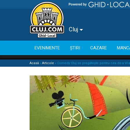
Cluj
EVENIMENTE
ȘTIRI
CAZARE
MANC
Acasă
»
Articole
»
Comedy Cluj se pregătește pentru cea de-a VI-a