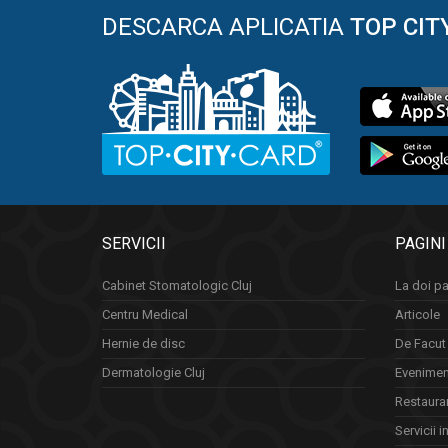
DESCARCA APLICATIA
TOP CIT
SERVICII
PAGINI
Cabinet Stomatologic Cluj
La doi pa
Centru Medical
Articole
Hernie de disc
De Facut 
Dermatologie Cluj
Eveniment
Restauran
Servicii i