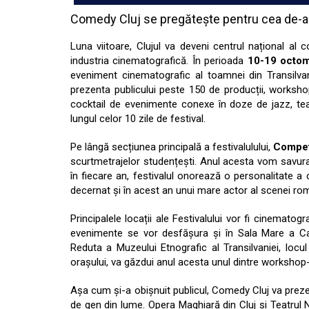
Comedy Cluj se pregătește pentru cea de-a 
Luna viitoare, Clujul va deveni centrul național al co
industria cinematografică. În perioada
10-19 octom
eveniment cinematografic al toamnei din Transilvan
prezenta publicului peste 150 de producții, worksho
cocktail de evenimente conexe în doze de jazz, teat
lungul celor 10 zile de festival.
Pe lângă secțiunea principală a festivalulului,
Competi
scurtmetrajelor studențești. Anul acesta vom savur
în fiecare an, festivalul onorează o personalitate a
decernat și în acest an unui mare actor al scenei ro
Principalele locații ale Festivalului vor fi cinematogr
evenimente se vor desfășura și în Sala Mare a Cas
Reduta a Muzeului Etnografic al Transilvaniei, locu
orașului, va găzdui anul acesta unul dintre workshop-ur
Așa cum și-a obișnuit publicul, Comedy Cluj va preze
de gen din lume. Opera Maghiară din Cluj și Teatrul N