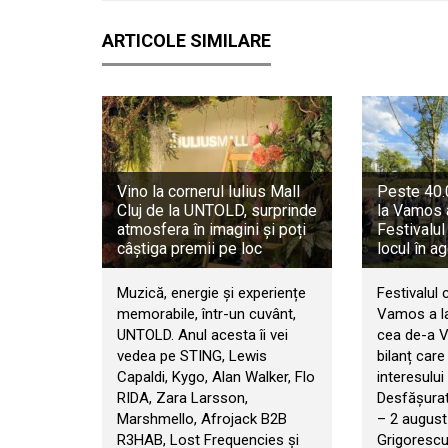
ARTICOLE SIMILARE
Vino la cornerul Iulius Mall
Peste 40.0
Cluj de la UNTOLD, surprinde
la Vamos 
atmosfera în imagini și poți
Festivalul
câștiga premii pe loc
locul în a
Muzică, energie și experiențe
Festivalul 
memorabile, într-un cuvânt,
Vamos a la
UNTOLD. Anul acesta îi vei
cea de-a VI
vedea pe STING, Lewis
bilanț car
Capaldi, Kygo, Alan Walker, Flo
interesului 
RIDA, Zara Larsson,
Desfășurat 
Marshmello, Afrojack B2B
– 2 august
R3HAB, Lost Frequencies și
Grigorescu