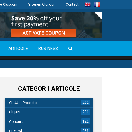
e Cluj.com
Parteneri Cluj.com
Contact
ARTICOLE
BUSINESS
CATEGORII ARTICOLE
CLUJ – Proiecte
262
Clujeni
291
Concurs
122
Cultural
268