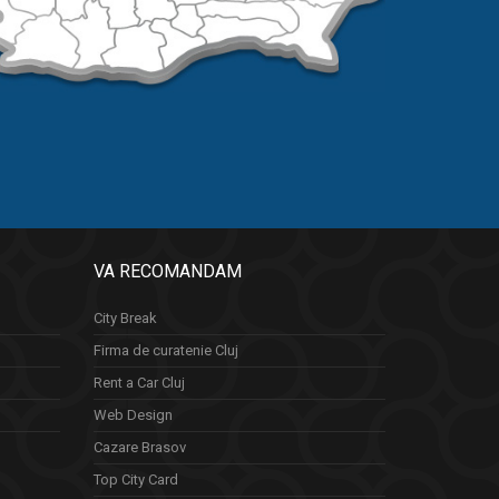
VA RECOMANDAM
City Break
Firma de curatenie Cluj
Rent a Car Cluj
Web Design
Cazare Brasov
Top City Card