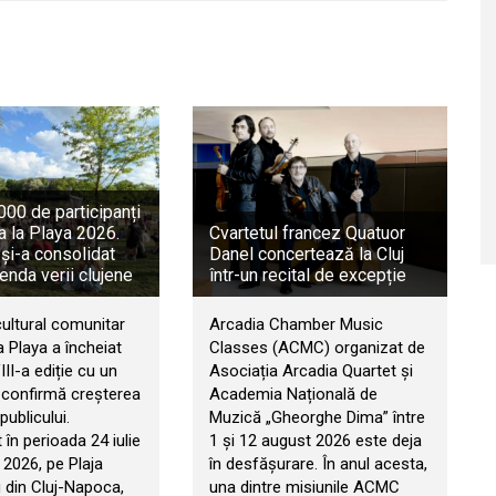
00 de participanți
a la Playa 2026.
Cvartetul francez Quatuor
 și-a consolidat
Danel concertează la Cluj
genda verii clujene
într-un recital de excepție
cultural comunitar
Arcadia Chamber Music
 Playa a încheiat
Classes (ACMC) organizat de
II-a ediție cu un
Asociația Arcadia Quartet și
e confirmă creșterea
Academia Națională de
publicului.
Muzică „Gheorghe Dima” între
în perioada 24 iulie
1 și 12 august 2026 este deja
 2026, pe Plaja
în desfășurare. În anul acesta,
 din Cluj-Napoca,
una dintre misiunile ACMC