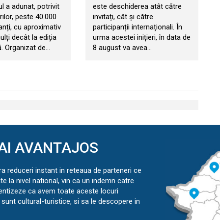
 a adunat, potrivit
este deschiderea atât către
ilor, peste 40.000
invitați, cât și către
anți, cu aproximativ
participanții internaționali. În
ți decât la ediția
urma acestei inițieri, în data de
. Organizat de…
8 august va avea…
AI AVANTAJOS
ra reduceri instant in reteaua de parteneri ce
ate la nivel national, vin ca un indemn catre
ientizeze ca avem toate aceste locuri
sunt cultural-turistice, si sa le descopere in