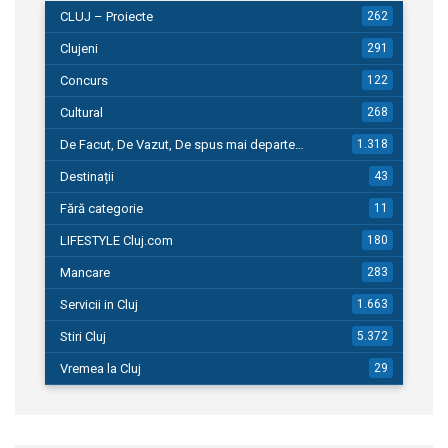
CLUJ – Proiecte
262
Clujeni
291
Concurs
122
Cultural
268
De Facut, De Vazut, De spus mai departe…
1.318
Destinații
43
Fără categorie
11
LIFESTYLE Cluj.com
180
Mancare
283
Servicii in Cluj
1.663
Stiri Cluj
5.372
Vremea la Cluj
29