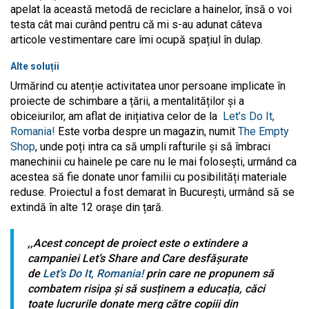
apelat la această metodă de reciclare a hainelor, însă o voi
testa cât mai curând pentru că mi s-au adunat câteva
articole vestimentare care îmi ocupă spațiul în dulap.
Alte soluții
Urmărind cu atenție activitatea unor persoane implicate în
proiecte de schimbare a țării, a mentalităților și a
obiceiurilor, am aflat de inițiativa celor de la
Let’s Do It,
Romania!
Este vorba despre un magazin, numit
The Empty
Shop
, unde poți intra ca să umpli rafturile și să îmbraci
manechinii cu hainele pe care nu le mai folosești, urmând ca
acestea să fie donate unor familii cu posibilități materiale
reduse. Proiectul a fost demarat în București, urmând să se
extindă în alte 12 orașe din țară.
,,Acest concept de proiect este o extindere a
campaniei Let’s Share and Care desfășurate
de
Let’s Do It, Romania!
prin care ne propunem să
combatem risipa și să susținem a educația, căci
toate lucrurile donate merg către copiii din