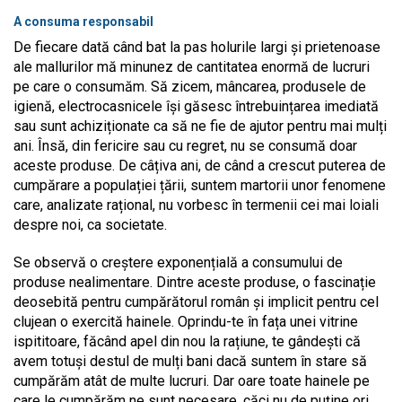
A consuma responsabil
De fiecare dată când bat la pas holurile largi și prietenoase
ale mallurilor mă minunez de cantitatea enormă de lucruri
pe care o consumăm. Să zicem, mâncarea, produsele de
igienă, electrocasnicele își găsesc întrebuințarea imediată
sau sunt achiziționate ca să ne fie de ajutor pentru mai mulți
ani. Însă, din fericire sau cu regret, nu se consumă doar
aceste produse. De câțiva ani, de când a crescut puterea de
cumpărare a populației țării, suntem martorii unor fenomene
care, analizate rațional, nu vorbesc în termenii cei mai loiali
despre noi, ca societate.
Se observă o creștere exponențială a consumului de
produse nealimentare. Dintre aceste produse, o fascinație
deosebită pentru cumpărătorul român și implicit pentru cel
clujean o exercită hainele. Oprindu-te în fața unei vitrine
ispititoare, făcând apel din nou la rațiune, te gândești că
avem totuși destul de mulți bani dacă suntem în stare să
cumpărăm atât de multe lucruri. Dar oare toate hainele pe
care le cumpărăm ne sunt necesare, căci nu de puține ori