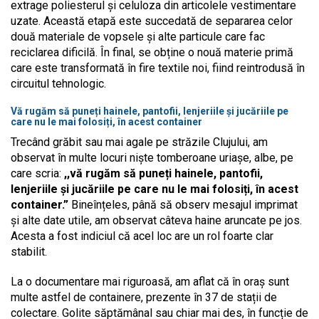
extrage poliesterul și celuloza din articolele vestimentare
uzate. Această etapă este succedată de separarea celor
două materiale de vopsele și alte particule care fac
reciclarea dificilă. În final, se obține o nouă materie primă
care este transformată în fire textile noi, fiind reintrodusă în
circuitul tehnologic.
Vă rugăm să puneți hainele, pantofii, lenjeriile și jucăriile pe
care nu le mai folosiți, în acest container
Trecând grăbit sau mai agale pe străzile Clujului, am
observat în multe locuri niște tomberoane uriașe, albe, pe
care scria:
,,vă rugăm să puneți hainele, pantofii,
lenjeriile și jucăriile pe care nu le mai folosiți, în acest
container.”
Bineînțeles, până să observ mesajul imprimat
și alte date utile, am observat câteva haine aruncate pe jos.
Acesta a fost indiciul că acel loc are un rol foarte clar
stabilit.
La o documentare mai riguroasă, am aflat că în oraș sunt
multe astfel de containere, prezente în 37 de stații de
colectare. Golite săptămânal sau chiar mai des, în funcție de