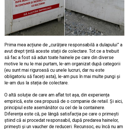
Prima mea acțiune de ,,curățare responsabilă a dulapului” a
avut drept țintă aceste stații de colectare. Tot ce a trebuit
să fac a fost să adun toate hainele pe care din diverse
motive le nu le mai purtam, le-am organizat după categorii
(eu sunt mai riguroasă cu unele lucruri, dar nu este
obligatoriu să faceți asta), le-am pus în mai multe pungi și
le-am dus la stația de colectare.
O altă soluție de care am aflat tot așa, din experiența
empirică, este cea propusă de o companie de retail. Și aici,
principiul este asemănător cu cel de la containere.
Diferența este că, pe lângă satisfacția pe care o primești
știind că ai procedat responsabil, după predarea hainelor,
primești și un vaucher de reduceri. Recunsoc, eu încă nu am