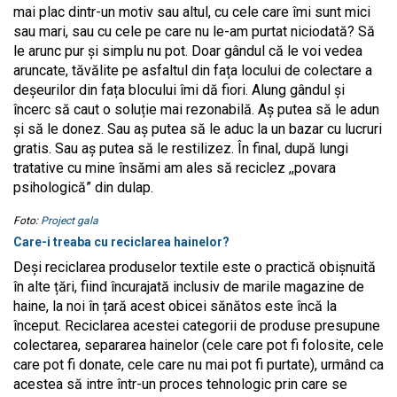
mai plac dintr-un motiv sau altul, cu cele care îmi sunt mici
sau mari, sau cu cele pe care nu le-am purtat niciodată? Să
le arunc pur și simplu nu pot. Doar gândul că le voi vedea
aruncate, tăvălite pe asfaltul din fața locului de colectare a
deșeurilor din fața blocului îmi dă fiori. Alung gândul și
încerc să caut o soluție mai rezonabilă. Aș putea să le adun
și să le donez. Sau aș putea să le aduc la un bazar cu lucruri
gratis. Sau aș putea să le restilizez. În final, după lungi
tratative cu mine însămi am ales să reciclez ,,povara
psihologică” din dulap.
Foto:
Project gala
Care-i treaba cu reciclarea hainelor?
Deși reciclarea produselor textile este o practică obișnuită
în alte țări, fiind încurajată inclusiv de marile magazine de
haine, la noi în țară acest obicei sănătos este încă la
început. Reciclarea acestei categorii de produse presupune
colectarea, separarea hainelor (cele care pot fi folosite, cele
care pot fi donate, cele care nu mai pot fi purtate), urmând ca
acestea să intre într-un proces tehnologic prin care se