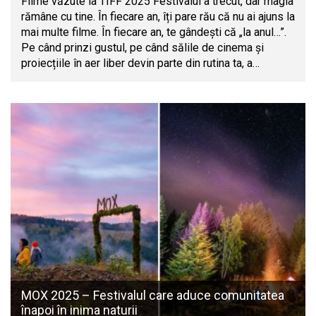
Filme văzute la TIFF 2025 Festivalul a trecut, dar magia
rămâne cu tine. În fiecare an, îți pare rău că nu ai ajuns la
mai multe filme. În fiecare an, te gândești că „la anul…”.
Pe când prinzi gustul, pe când sălile de cinema și
proiecțiile în aer liber devin parte din rutina ta, a…
MOX 2025 – Festivalul care aduce comunitatea
înapoi în inima naturii