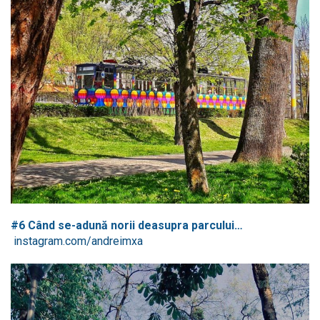
#6 Când se-adună norii deasupra parcului…
instagram.com/andreimxa