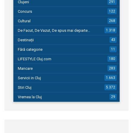
Clujeni
291
Concurs
122
Cultural
268
De Facut, De Vazut, De spus mai departe…
1.318
Destinații
43
Fără categorie
11
LIFESTYLE Cluj.com
180
Mancare
283
Servicii in Cluj
1.663
Stiri Cluj
5.372
Vremea la Cluj
29