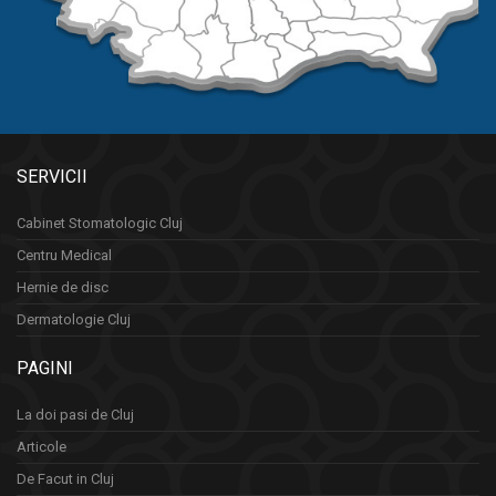
SERVICII
Cabinet Stomatologic Cluj
Centru Medical
Hernie de disc
Dermatologie Cluj
PAGINI
La doi pasi de Cluj
Articole
De Facut in Cluj