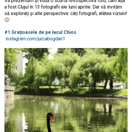
Vă prezentăm și vouă o scurtă retrospectivă foto, cam așa
a fost Clujul în 13 fotografii ale lunii aprilie. Dar vă invităm
să explorați și alte perspective: câți fotografi, atâtea viziuni!
🙂
#1 Grațioasele de pe lacul Chios
instagram.com/jurcabogdan1