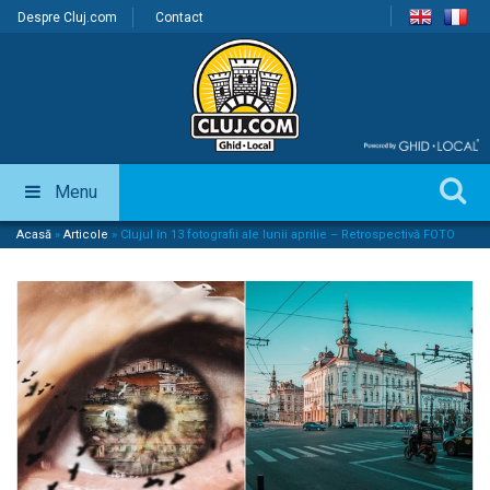
Despre Cluj.com
Contact
Menu
Acasă
»
Articole
»
Clujul în 13 fotografii ale lunii aprilie – Retrospectivă FOTO