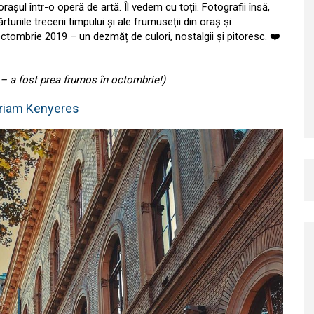
rașul într-o operă de artă. Îl vedem cu toții. Fotografii însă,
uriile trecerii timpului și ale frumuseții din oraș și
i octombrie 2019 – un dezmăț de culori, nostalgii și pitoresc. ❤️
– a fost prea frumos în octombrie!)
riam Kenyeres