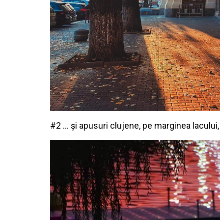
#2 … și apusuri clujene, pe marginea lacului, 