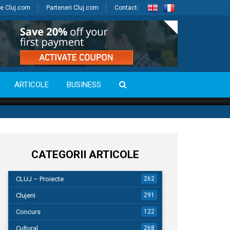
e Cluj.com
Parteneri Cluj.com
Contact
ARTICOLE
BUSINESS
CATEGORII ARTICOLE
CLUJ – Proiecte
262
Clujeni
291
Concurs
122
Cultural
268