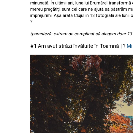
minunată. În ultimii ani, luna lui Brumărel transformă o
mereu pregătiți, sunt cei care ne ajută să păstrăm mărt
împrejurimi. Așa arată Clujul în 13 fotografii ale luni
?
(paranteză: extrem de complicat să alegem doar 13 
#1 Am avut străzi învăluite în Toamnă |
?
Mi