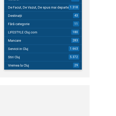
De Facut, De Vazut, De spus mai departe…
1.318
Destinații
43
Fără categorie
11
LIFESTYLE Cluj.com
180
Mancare
283
Servicii in Cluj
1.663
Stiri Cluj
5.372
Vremea la Cluj
29