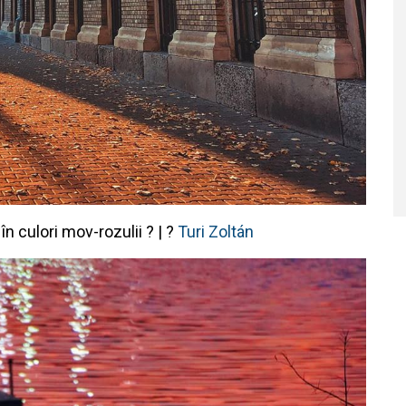
în culori mov-rozulii ? | ?
Turi Zoltán