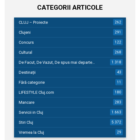
CATEGORII ARTICOLE
CLUJ – Proiecte
262
Clujeni
291
Concurs
122
Cultural
268
De Facut, De Vazut, De spus mai departe…
1.318
Destinații
43
Fără categorie
11
LIFESTYLE Cluj.com
180
Mancare
283
Servicii in Cluj
1.663
Stiri Cluj
5.372
Vremea la Cluj
29