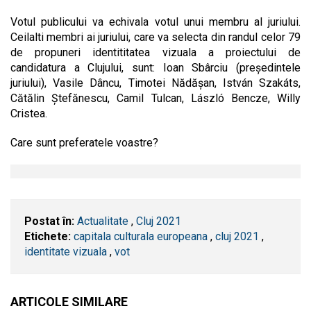
Votul publicului va echivala votul unui membru al juriului.
Ceilalti membri ai juriului, care va selecta din randul celor 79
de propuneri identititatea vizuala a proiectului de
candidatura a Clujului, sunt: Ioan Sbârciu (preşedintele
juriului), Vasile Dâncu, Timotei Nădăşan, István Szakáts,
Cătălin Ştefănescu, Camil Tulcan, László Bencze, Willy
Cristea.
Care sunt preferatele voastre?
Postat în:
Actualitate
,
Cluj 2021
Etichete:
capitala culturala europeana
,
cluj 2021
,
identitate vizuala
,
vot
ARTICOLE SIMILARE