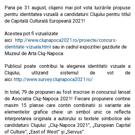
Pana pe 31 august, clujenii mai pot vota lucrările propuse
pentru identitatea vizuală a candidaturii Clujului pentru titlul
de Capitală Culturală Europeană 2021!
Acestea pot fi vizualizate
aici:
http://www.clujnapoca2021.ro/proiecte/concurs-
identitate-vizuala.html
sau in cadrul expozitiei gazduite de
Muzeul de Arta Cluj-Napoca.
Publicul poate contribui la alegerea identitatii vizuale a
Clujului, utlizand sistemul de vot de
aici:
http://www.survey.clujnapoca2021.ro/
In total, 79 de propuneri au fost inscrise in concursul lansat
de Asociatia Cluj-Napoca 2021! Fiecare propunere contine
maxim 15 planse care contin combinatii si variante ale
elementelor grafice cheie: un simbol unic ce reflecta
interpretarea originala a autorului si textele simbolice ale
candidaturii Clujului: „Cluj-Napoca 2021”, „European Capital
of Culture”, „East of West” și „Servus”.