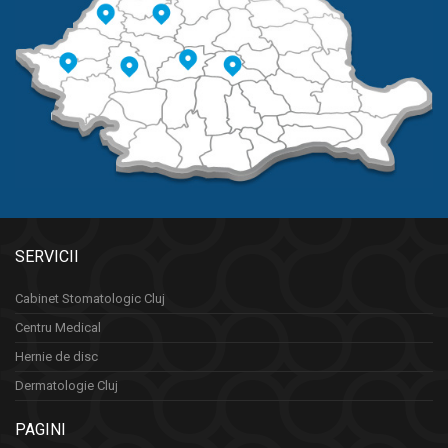
SERVICII
Cabinet Stomatologic Cluj
Centru Medical
Hernie de disc
Dermatologie Cluj
PAGINI