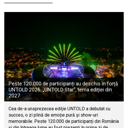
Peste 120.000 de participanți au deschis în forță
UNTOLD 2026. „UNTOLD Star”, tema ediției din
2027
Cea de-a unsprezecea ediție UNTOLD a debutat cu
succes, o zi plină de emoție pură și show-uri
memorabile. Peste 120.000 de participanți din România
și din întreaga lume au fost prezenți în prima zi de