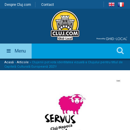
Despre Cluj.com
Contact
Menu
Acasă
»
Articole
»
Clujenii pot vota identitatea vizuală a Clujului pentru titlul de
Capitală Culturală Europeană 2021!